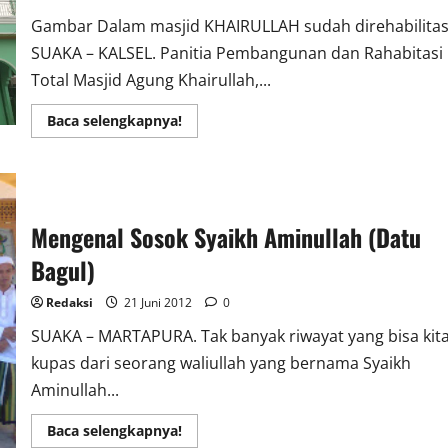
Gambar Dalam masjid KHAIRULLAH sudah direhabilitas
SUAKA – KALSEL. Panitia Pembangunan dan Rahabitasi
Total Masjid Agung Khairullah,...
Read
Baca selengkapnya!
more
about
Rehabilitasi
Total,
Masjid
Agung
KHAIRULLAH
Mengenal Sosok Syaikh Aminullah (Datu
–
SUNGAI
LULUT
Bagul)
Perlu
Bantuan
Dana
Redaksi
21 Juni 2012
0
SUAKA – MARTAPURA. Tak banyak riwayat yang bisa kit
kupas dari seorang waliullah yang bernama Syaikh
Aminullah...
Read
Baca selengkapnya!
more