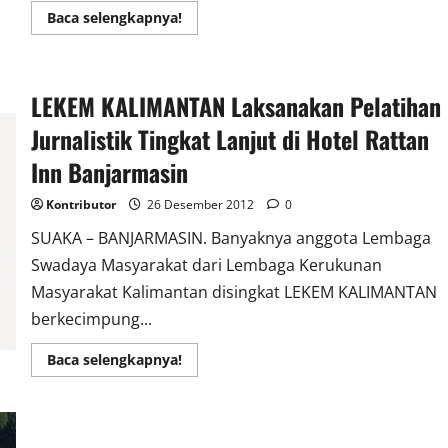
Read
Baca selengkapnya!
more
about
Provinsi
Kalimantan
Timur
LEKEM KALIMANTAN Laksanakan Pelatihan
Jurnalistik Tingkat Lanjut di Hotel Rattan
Inn Banjarmasin
Kontributor
26 Desember 2012
0
SUAKA – BANJARMASIN. Banyaknya anggota Lembaga
Swadaya Masyarakat dari Lembaga Kerukunan
Masyarakat Kalimantan disingkat LEKEM KALIMANTAN
berkecimpung...
Read
Baca selengkapnya!
more
about
LEKEM
KALIMANTAN
Laksanakan
Pelatihan