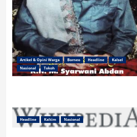
Artikel & Opini Warga
Borneo
Headline
Kalsel
Nasional
Tokoh
Headline
Kaltim
Nasional