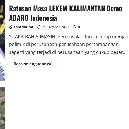
Jurnalistik
Ratusan Masa LEKEM KALIMANTAN Demo
Tingkat
Lanjut
di
ADARO Indonesia
Hotel
Rattan
Inn
Kontributor
29 Oktober 2012
0
Banjarmasin
SUAKA-BANJARMASIN. Permasalah tanah kerap menjad
polimik di perusahaan-perusahaan pertambangan,
seperti yang terjadi di perusahaan yang cukup besar...
Read
Baca selengkapnya!
more
about
Ratusan
Masa
LEKEM
KALIMANTAN
Demo
ADARO
Indonesia