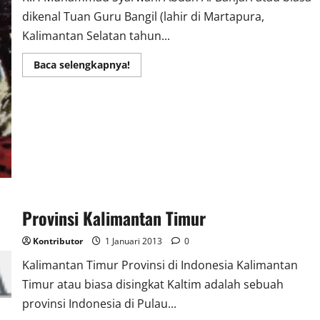
dikenal Tuan Guru Bangil (lahir di Martapura,
Kalimantan Selatan tahun...
Read
Baca selengkapnya!
more
about
Sejarah
Singkat
Syekh
Haji
Muhammad
Syarwani
Abdan
Al-
Banjari
Provinsi Kalimantan Timur
Kontributor
1 Januari 2013
0
Kalimantan Timur Provinsi di Indonesia Kalimantan
Timur atau biasa disingkat Kaltim adalah sebuah
provinsi Indonesia di Pulau...