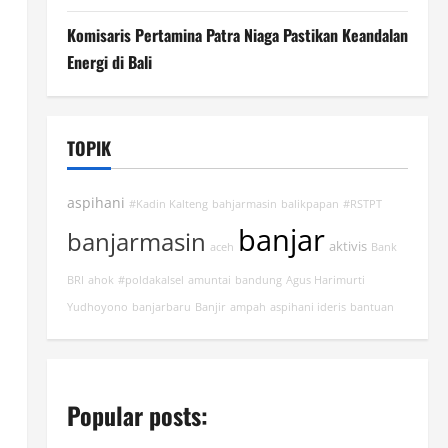
Komisaris Pertamina Patra Niaga Pastikan Keandalan
Energi di Bali
TOPIK
aspihani
#Kadin Kalteng
bahjarmasin
balikpapan
#RSTPT
banjar
banjarmasin
aktivis
aceh
Bank
BRI
ahok
#poldakalsel
amuntai
bandung
Agus Harimurti
Yudhoyono
banjarbaru
Banjir
ampah
aspihani ideris
bantuan
Popular posts: