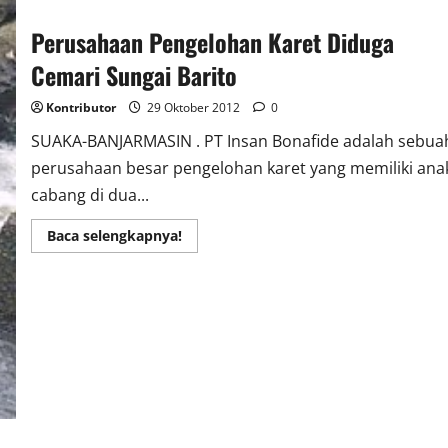
Perusahaan Pengelohan Karet Diduga
Cemari Sungai Barito
Kontributor
29 Oktober 2012
0
SUAKA-BANJARMASIN . PT Insan Bonafide adalah sebua
perusahaan besar pengelohan karet yang memiliki ana
cabang di dua...
Read
Baca selengkapnya!
more
about
Perusahaan
Pengelohan
Karet
Diduga
Cemari Sungai
Barito