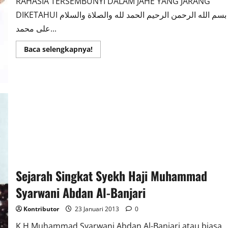
RAHASIA TERSEMBUNYI DALAM JAHE YANG JARANG
DIKETAHUI بسم الله الرحمن الرحيم الحمد لله والصلاة والسلام
على محمد...
Read
Baca selengkapnya!
more
about
Manfaat
Jahe
Bagi
Kesehatan
Sejarah Singkat Syekh Haji Muhammad
Syarwani Abdan Al-Banjari
Kontributor
23 Januari 2013
0
K.H Muhammad Syarwani Abdan Al-Banjari atau biasa