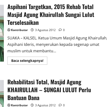
Aspihani Targetkan, 2015 Rehab Total
Masjid Agung Khairullah Sungai Lulut
Terselesaikan
Kontributor
3 Agustus 2012
0
SUAKA – KALSEL. Ketua Umum Masjid Agung Khairullah
Aspihani Ideris, menyerukan kepada segenap umat
muslim untuk membantu...
Read
Baca selengkapnya!
more
about
Aspihani
Targetkan,
2015
Rehabilitasi Total, Masjid Agung
Rehab
Total
Masjid
KHAIRULLAH – SUNGAI LULUT Perlu
Agung
Khairullah
Bantuan Dana
Sungai
Lulut
Terselesaikan
Kontributor
3 Agustus 2012
0