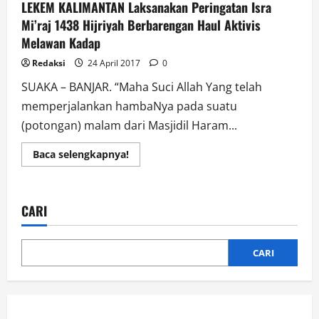
LEKEM KALIMANTAN Laksanakan Peringatan Isra
Mi’raj 1438 Hijriyah Berbarengan Haul Aktivis
Melawan Kadap
Redaksi
24 April 2017
0
SUAKA – BANJAR. “Maha Suci Allah Yang telah
memperjalankan hambaNya pada suatu
(potongan) malam dari Masjidil Haram...
Read
Baca selengkapnya!
more
about
LEKEM
KALIMANTAN
Laksanakan
CARI
Peringatan
Isra
Mi’raj
1438
Hijriyah
CARI
Berbarengan
Haul
Aktivis
Melawan
Kadap