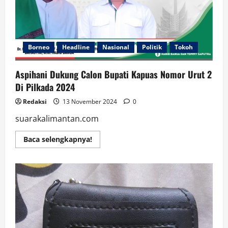
Borneo
Headline
Nasional
Politik
Tokoh
Aspihani Dukung Calon Bupati Kapuas Nomor Urut 2
Di Pilkada 2024
Redaksi
13 November 2024
0
suarakalimantan.com
Read
Baca selengkapnya!
more
about
Aspihani
Dukung
Calon
Bupati
Kapuas
Nomor
Urut
2
Di
Pilkada