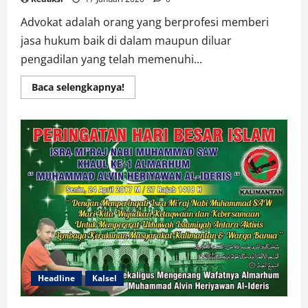
Advokat adalah orang yang berprofesi memberi
jasa hukum baik di dalam maupun diluar
pengadilan yang telah memenuhi...
Read
Baca selengkapnya!
more
about
Kartu
Tanda
Pengenal
Advokat
Terbitan
DPN
P3HI
Headline
Kalsel