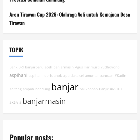
Aren Tirawan Cup 2026: Olahraga Voli untuk Kemajuan Desa
Tirawan
TOPIK
Bank BRI
banjarbaru
aceh
bahjarmasin
Agus Harimurti Yudhoyono
aspihani
aspihani ideris
ahok
#poldakalsel
amuntai
bantuan
#Kadin
banjar
Kalteng
ampah
bandung
balikpapan
Banjir
#RSTPT
banjarmasin
aktivis
Popular posts: