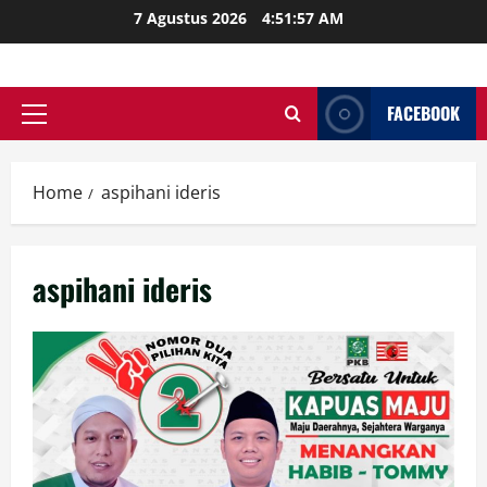
Skip
7 Agustus 2026
4:51:57 AM
to
content
FACEBOOK
Primary
Menu
Home
aspihani ideris
aspihani ideris