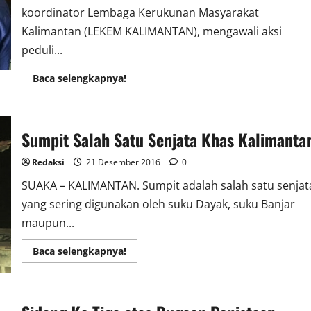
koordinator Lembaga Kerukunan Masyarakat
Kalimantan (LEKEM KALIMANTAN), mengawali aksi
peduli...
Read
Baca selengkapnya!
more
about
LEKEM
KALIMANTAN
DESAK
Sumpit Salah Satu Senjata Khas Kalimanta
PEMKAB
BALANGAN
BUAT
Redaksi
21 Desember 2016
0
PERDA
PEMBATASAN
SUAKA – KALIMANTAN. Sumpit adalah salah satu senjat
MUATAN
ANGKUTAN
yang sering digunakan oleh suku Dayak, suku Banjar
SEMEN
CONCH
maupun...
Read
Baca selengkapnya!
more
about
Sumpit
Salah
Satu
Senjata