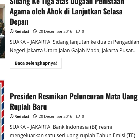
Sidang Ke Tiga atas Dugaan Penistaan
Khas
Kalimantan
Agama oleh Ahok di Lanjutkan Selasa
Depan
Redaksi
20 Desember 2016
0
SUAKA – JAKARTA. Sidang lanjutan ke dua di Pengadilan
Negeri Jakarta Utara Jalan Gajah Mada, Jakarta Pusat...
Read
Baca selengkapnya!
more
about
Sidang
Ke
Tiga
atas
Presiden Resmikan Peluncuran Mata Uang
Dugaan
Penistaan
Agama
Rupiah Baru
oleh
Ahok
di
Redaksi
20 Desember 2016
0
Lanjutkan
Selasa
SUAKA – JAKARTA. Bank Indonesia (BI) resmi
Depan
mengeluarkan satu seri uang rupiah Tahun Emisi (TE)