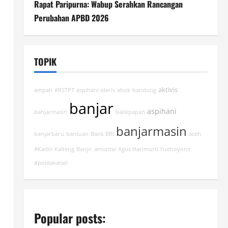
Rapat Paripurna: Wabup Serahkan Rancangan
Perubahan APBD 2026
TOPIK
aktivis
ampah
#RSTPT
aspihani ideris
ahok
bandung
banjar
aspihani
bahjarmasin
balikpapan
banjarmasin
banjarbaru
bantuan
Bank BRI
aceh
#Kadin Kalteng
Banjir
amuntai
Agus Harimurti Yudhoyono
#poldakalsel
Popular posts: