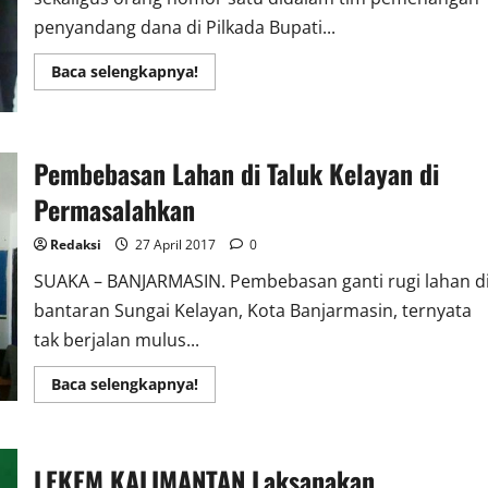
penyandang dana di Pilkada Bupati...
Read
Baca selengkapnya!
more
about
Tokoh
Banjar
Kritisi
Kinerja
Pembebasan Lahan di Taluk Kelayan di
Bupati
Banjar
Permasalahkan
Redaksi
27 April 2017
0
SUAKA – BANJARMASIN. Pembebasan ganti rugi lahan d
bantaran Sungai Kelayan, Kota Banjarmasin, ternyata
tak berjalan mulus...
Read
Baca selengkapnya!
more
about
Pembebasan
Lahan
di
LEKEM KALIMANTAN Laksanakan
Taluk