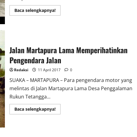
Read
Baca selengkapnya!
more
about
Legenda
17
Ular
Terpanjang
Didunia
Jalan Martapura Lama Memperihatinkan
Pengendara Jalan
Redaksi
11 April 2017
0
SUAKA – MARTAPURA – Para pengendara motor yang
melintas di Jalan Martapura Lama Desa Penggalaman
Rukun Tetangga...
Read
Baca selengkapnya!
more
about
Jalan
Martapura
Lama
Memperihatinkan