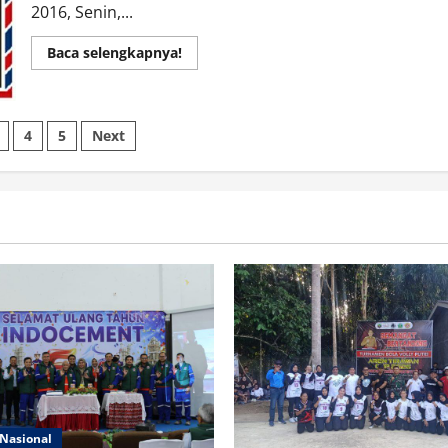
2016, Senin,...
Read
Baca selengkapnya!
more
about
Presiden
Resmikan
Peluncuran
si
Mata
4
5
Next
Uang
Rupiah
Baru
Nasional