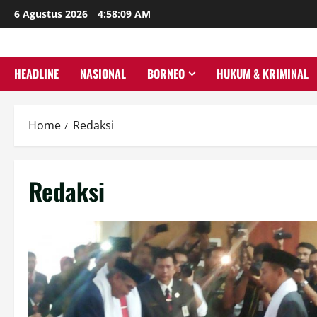
Skip
6 Agustus 2026
4:58:11 AM
to
content
HEADLINE
NASIONAL
BORNEO
HUKUM & KRIMINAL
Home
Redaksi
Redaksi