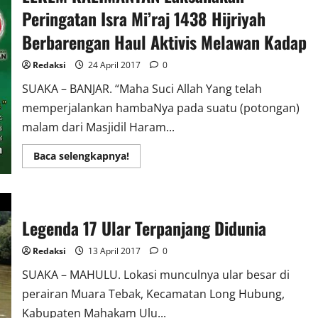
Kelayan
di
Peringatan Isra Mi’raj 1438 Hijriyah
Permasalahkan
Berbarengan Haul Aktivis Melawan Kadap
Redaksi
24 April 2017
0
SUAKA – BANJAR. “Maha Suci Allah Yang telah
memperjalankan hambaNya pada suatu (potongan)
malam dari Masjidil Haram...
Read
Baca selengkapnya!
more
about
LEKEM
KALIMANTAN
Laksanakan
Peringatan
Legenda 17 Ular Terpanjang Didunia
Isra
Mi’raj
1438
Redaksi
13 April 2017
0
Hijriyah
Berbarengan
SUAKA – MAHULU. Lokasi munculnya ular besar di
Haul
Aktivis
perairan Muara Tebak, Kecamatan Long Hubung,
Melawan
Kadap
Kabupaten Mahakam Ulu...