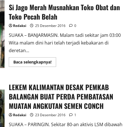
Pengendara
Si Jago Merah Musnahkan Toko Obat dan
Jalan
Toko Pecah Belah
Redaksi
25 Desember 2016
0
SUAKA – BANJARMASIN. Malam tadi sekitar jam 03:00
Wita malam dini hari telah terjadi kebakaran di
deretan...
Read
Baca selengkapnya!
more
about
Si
Jago
Merah
LEKEM KALIMANTAN DESAK PEMKAB
Musnahkan
Toko
Obat
BALANGAN BUAT PERDA PEMBATASAN
dan
Toko
MUATAN ANGKUTAN SEMEN CONCH
Pecah
Belah
Redaksi
23 Desember 2016
1
SUAKA – PARINGIN. Sekitar 80-an aktivis LSM dibawah