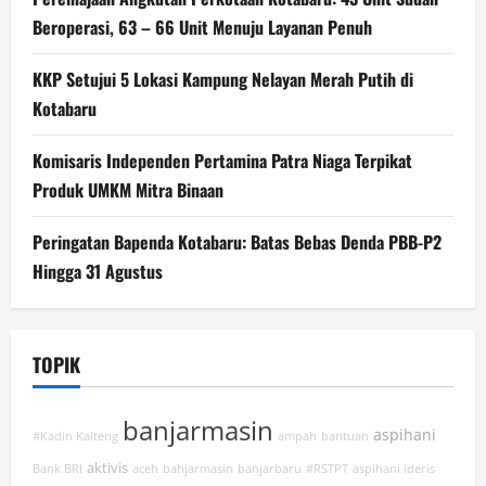
Beroperasi, 63 – 66 Unit Menuju Layanan Penuh
KKP Setujui 5 Lokasi Kampung Nelayan Merah Putih di
Kotabaru
Komisaris Independen Pertamina Patra Niaga Terpikat
Produk UMKM Mitra Binaan
Peringatan Bapenda Kotabaru: Batas Bebas Denda PBB-P2
Hingga 31 Agustus
TOPIK
banjarmasin
aspihani
#Kadin Kalteng
ampah
bantuan
aktivis
Bank BRI
aceh
bahjarmasin
banjarbaru
#RSTPT
aspihani ideris