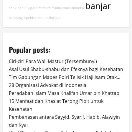
banjar
ahok
Banjir
Agus Harimurti Yudhoyono
amuntai
bandung
#poldakalsel
balikpapan
Popular posts:
Ciri-ciri Para Wali Mastur (Tersembunyi)
Asal Usul Shabu-shabu dan Efeknya bagi Kesehatan
Tim Gabungan Mabes Polri Telisik Haji Isam Otak…
28 Organisasi Advokat di Indonesia
Peradaban Islam Masa Khalifah Umar bin Khattab
15 Manfaat dan Khasiat Terong Pipit untuk
Kesehatan
Pembahasan antara Sayyid, Syarif, Habib, Alawiyin
dan Kyai