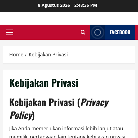
Skip
8 Agustus 2026
2:48:36 PM
to
content
FACEBOOK
Primary
Menu
Home
Kebijakan Privasi
Kebijakan Privasi
Kebijakan Privasi (
Privacy
Policy
)
Jika Anda memerlukan informasi lebih lanjut atau
memiliki pertanyaan lain tentang kebijakan privasi