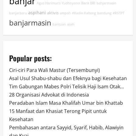
banjar
Agus Harimurti Yudhoyono
Bank BRI
bahjarmasin
aspihani
aktivis
banjarbaru
ampah
#Kadin Kalteng
bandung
#RSTPT
banjarmasin
bantuan
aceh
Popular posts:
Ciri-ciri Para Wali Mastur (Tersembunyi)
Asal Usul Shabu-shabu dan Efeknya bagi Kesehatan
Tim Gabungan Mabes Polri Telisik Haji Isam Otak…
28 Organisasi Advokat di Indonesia
Peradaban Islam Masa Khalifah Umar bin Khattab
15 Manfaat dan Khasiat Terong Pipit untuk
Kesehatan
Pembahasan antara Sayyid, Syarif, Habib, Alawiyin
dan Kyai