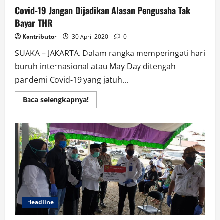
Covid-19 Jangan Dijadikan Alasan Pengusaha Tak
Bayar THR
Kontributor
30 April 2020
0
SUAKA – JAKARTA. Dalam rangka memperingati hari
buruh internasional atau May Day ditengah
pandemi Covid-19 yang jatuh...
Read
Baca selengkapnya!
more
about
Covid-
19
Jangan
Dijadikan
Alasan
Pengusaha
Tak
Bayar
THR
Headline