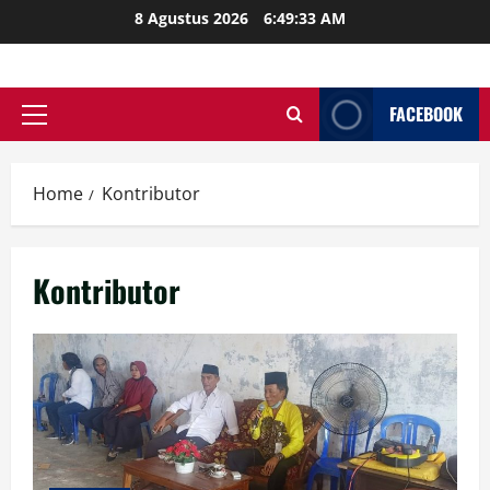
Skip
8 Agustus 2026
6:49:34 AM
to
content
FACEBOOK
Primary
Menu
Home
Kontributor
Kontributor