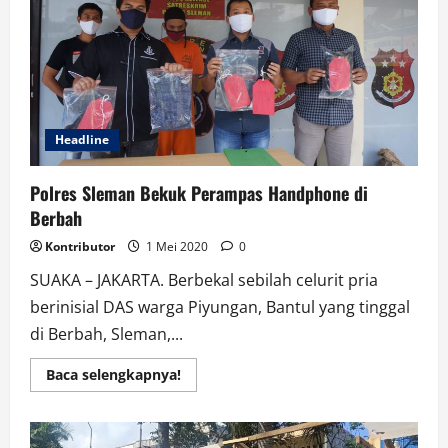
Cs
Dimasukkan
oleh
Tahanan
ke
Tong
Sampah
Headline
Polres Sleman Bekuk Perampas Handphone di
Berbah
Kontributor
1 Mei 2020
0
SUAKA – JAKARTA. Berbekal sebilah celurit pria
berinisial DAS warga Piyungan, Bantul yang tinggal
di Berbah, Sleman,...
Read
Baca selengkapnya!
more
about
Polres
Sleman
Bekuk