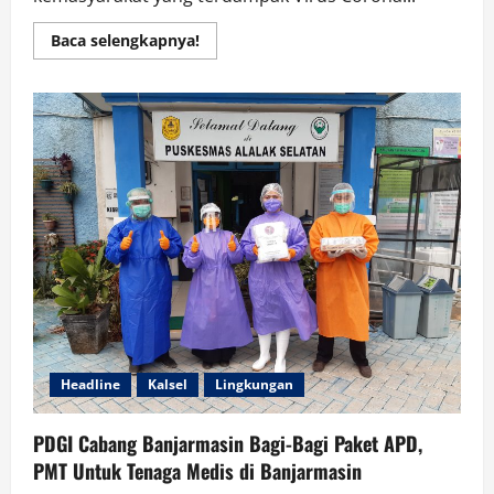
Read
Baca selengkapnya!
more
about
Detasemen
Polisi
Militer
TNI
AL
Bagi
Sembako
Dan
Masker
Akibat
Covid-
19
Headline
Kalsel
Lingkungan
PDGI Cabang Banjarmasin Bagi-Bagi Paket APD,
PMT Untuk Tenaga Medis di Banjarmasin