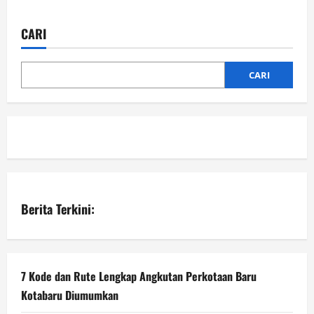
Ketua
pos
DPRD
Kotabaru
Bersama
CARI
Rombongan,
Monitoring
Posko
Covid-
CARI
19
Di-
Kecamatan
Pulau
Laut
Timur
Berita Terkini:
7 Kode dan Rute Lengkap Angkutan Perkotaan Baru
Kotabaru Diumumkan