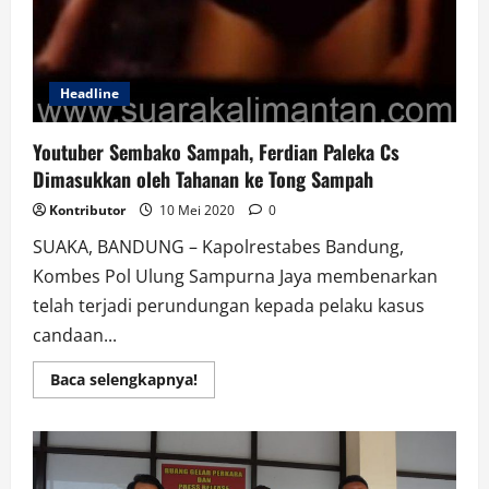
Headline
Youtuber Sembako Sampah, Ferdian Paleka Cs
Dimasukkan oleh Tahanan ke Tong Sampah
Kontributor
10 Mei 2020
0
SUAKA, BANDUNG – Kapolrestabes Bandung,
Kombes Pol Ulung Sampurna Jaya membenarkan
telah terjadi perundungan kepada pelaku kasus
candaan...
Read
Baca selengkapnya!
more
about
Youtuber
Sembako
Sampah,
Ferdian
Paleka