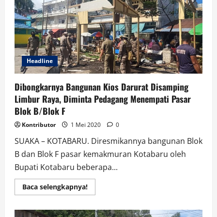
Perampas
Handphone
di
Berbah
Headline
Dibongkarnya Bangunan Kios Darurat Disamping
Limbur Raya, Diminta Pedagang Menempati Pasar
Blok B/Blok F
Kontributor
1 Mei 2020
0
SUAKA – KOTABARU. Diresmikannya bangunan Blok
B dan Blok F pasar kemakmuran Kotabaru oleh
Bupati Kotabaru beberapa...
Read
Baca selengkapnya!
more
about
Dibongkarnya
Bangunan