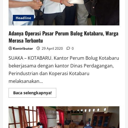
Headline
Adanya Operasi Pasar Perum Bulog Kotabaru, Warga
Merasa Terbantu
Kontributor
29 April 2020
0
SUAKA – KOTABARU. Kantor Perum Bolug Kotabaru
bekerjasama dengan kantor Dinas Perdagangan,
Perindustrian dan Koperasi Kotabaru
melaksanakan...
Read
Baca selengkapnya!
more
about
Adanya
Operasi
Pasar
Perum
Bulog
Kotabaru,