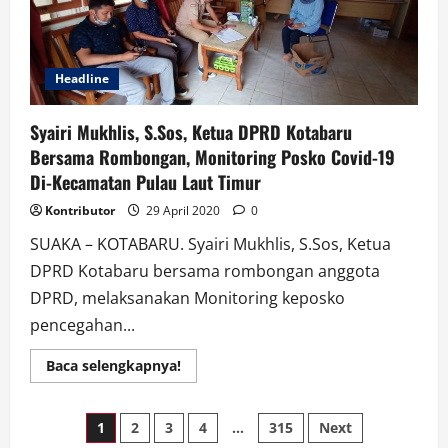
Warga
Merasa
Terbantu
Headline
Syairi Mukhlis, S.Sos, Ketua DPRD Kotabaru
Bersama Rombongan, Monitoring Posko Covid-19
Di-Kecamatan Pulau Laut Timur
Kontributor
29 April 2020
0
SUAKA – KOTABARU. Syairi Mukhlis, S.Sos, Ketua
DPRD Kotabaru bersama rombongan anggota
DPRD, melaksanakan Monitoring keposko
pencegahan...
Read
Baca selengkapnya!
more
about
Syairi
Paginasi
Mukhlis,
1
2
3
4
…
315
Next
S.Sos,