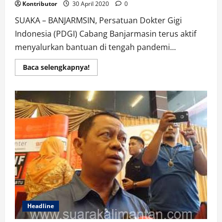
Kontributor
30 April 2020
0
SUAKA – BANJARMSIN, Persatuan Dokter Gigi
Indonesia (PDGI) Cabang Banjarmasin terus aktif
menyalurkan bantuan di tengah pandemi...
Read
Baca selengkapnya!
more
about
PDGI
Cabang
Banjarmasin
Bagi-
Bagi
Paket
APD,
PMT
Untuk
Tenaga
Medis
di
Banjarmasin
Headline