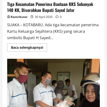
Tiga Kecamatan Penerima Bantuan KKS Sebanyak
140 KK, Diserahkan Bupati Sayed Jafar
Kontributor
30 April 2020
0
SUAKA – KOTABARU. Ada tiga kecamatan penerima
Kartu Keluarga Sejahtera (KKS) yang secara
simbolis Bupati H Sayed...
Read
Baca selengkapnya!
more
about
Tiga
Kecamatan
Penerima
Bantuan
KKS
Sebanyak
140
KK,
Diserahkan
Bupati
Sayed
Jafar