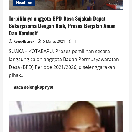
Headline
Terpilihnya anggota BPD Desa Sejakah Dapat
Bekerjasama Dengan Baik, Proses Berjalan Aman
Dan Kondusif
Kontributor
5 Maret 2021
1
SUAKA – KOTABARU. Proses pemilihan secara
langsung calon anggota Badan Permusyawaratan
Desa (BPD) Periode 2021/2026, diselenggarakan
pihak...
Read
Baca selengkapnya!
more
about
Terpilihnya
anggota
BPD
Desa
Sejakah
Dapat
Bekerjasama
Dengan