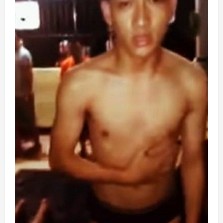
Baik,
Proses
Berjalan
Aman
Dan
Kondusif