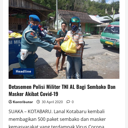
Kios
Darurat
Disamping
Limbur
Raya,
Diminta
Pedagang
Menempati
Pasar
Blok
B/Blok
F
Headline
Detasemen Polisi Militer TNI AL Bagi Sembako Dan
Masker Akibat Covid-19
Kontributor
30 April 2020
0
SUAKA – KOTABARU. Lanal Kotabaru kembali
membagikan 500 paket sembako dan masker
kemasyarakat yang terdampak Virus Corona...