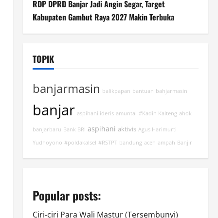
RDP DPRD Banjar Jadi Angin Segar, Target
Kabupaten Gambut Raya 2027 Makin Terbuka
TOPIK
banjarmasin
balikpapan
bantuan
bahjarmasin
banjar
aspihani ideris
amuntai
#Kadin Kalteng
ahok
aspihani
aktivis
banjarbaru
Bank BRI
Agus Harimurti
Yudhoyono
#poldakalsel
#RSTPT
bandung
aceh
ampah
Banjir
Popular posts:
Ciri-ciri Para Wali Mastur (Tersembunyi)