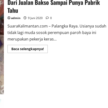
Dari Jualan Bakso Sampai Punya Pabrik
Tahu
admin
9 Juni 2020
0
SuaraKalimantan.com – Palangka Raya. Usianya sudah
tidak lagi muda sosok perempuan paroh baya ini
merupakan pekerja keras...
Read
Baca selengkapnya!
more
about
Dari
Jualan
Bakso
Sampai
Punya
Pabrik
Tahu