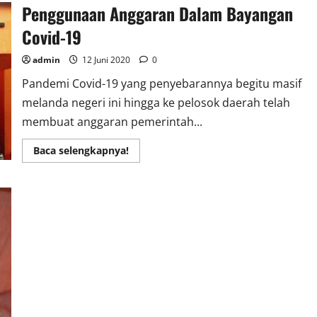
Penggunaan Anggaran Dalam Bayangan
Covid-19
admin
12 Juni 2020
0
Pandemi Covid-19 yang penyebarannya begitu masif
melanda negeri ini hingga ke pelosok daerah telah
membuat anggaran pemerintah...
Read
Baca selengkapnya!
more
about
Penggunaan
Anggaran
Dalam
Bayangan
Covid-
19