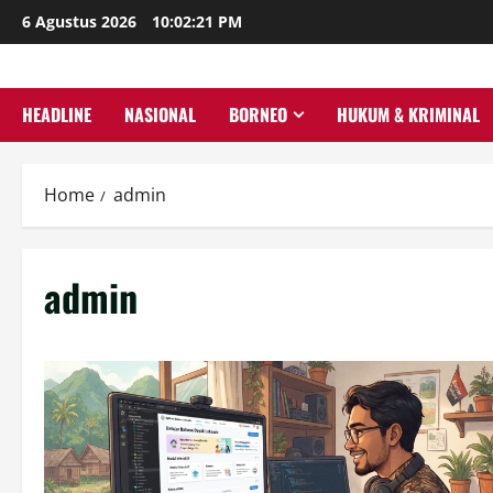
Skip
6 Agustus 2026
10:02:22 PM
to
content
HEADLINE
NASIONAL
BORNEO
HUKUM & KRIMINAL
Home
admin
admin