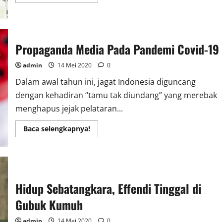
more
about
DEMA
IAIN
Palangka
Raya
Dukung
Propaganda Media Pada Pandemi Covid-19
Program
Kalteng
Berkah
admin
14 Mei 2020
0
Dalam awal tahun ini, jagat Indonesia diguncang
dengan kehadiran “tamu tak diundang” yang merebak
menghapus jejak pelataran...
Read
Baca selengkapnya!
more
about
Propaganda
Media
Pada
Pandemi
Covid-
19
Hidup Sebatangkara, Effendi Tinggal di
Gubuk Kumuh
admin
14 Mei 2020
0