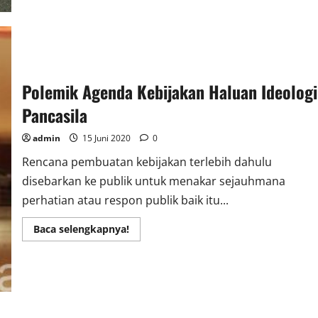
Umum
P3HI,
Aspihani
Ideris
Menyerahkan
Hewan
Qurban
Polemik Agenda Kebijakan Haluan Ideologi
Pancasila
admin
15 Juni 2020
0
Rencana pembuatan kebijakan terlebih dahulu
disebarkan ke publik untuk menakar sejauhmana
perhatian atau respon publik baik itu...
Read
Baca selengkapnya!
more
about
Polemik
Agenda
Kebijakan
Haluan
Ideologi
Pancasila