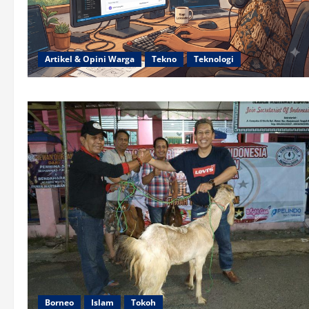
Artikel & Opini Warga
Tekno
Teknologi
Borneo
Islam
Tokoh