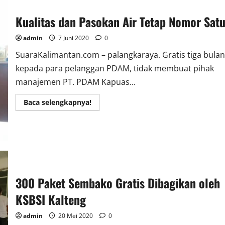
Kualitas dan Pasokan Air Tetap Nomor Sat
admin
7 Juni 2020
0
SuaraKalimantan.com – palangkaraya. Gratis tiga bulan
kepada para pelanggan PDAM, tidak membuat pihak
manajemen PT. PDAM Kapuas...
Read
Baca selengkapnya!
more
about
Kualitas
dan
Pasokan
Air
Tetap
Nomor
Satu
300 Paket Sembako Gratis Dibagikan oleh
KSBSI Kalteng
admin
20 Mei 2020
0