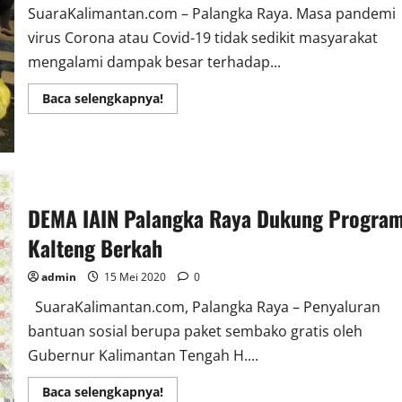
SuaraKalimantan.com – Palangka Raya. Masa pandemi
virus Corona atau Covid-19 tidak sedikit masyarakat
mengalami dampak besar terhadap...
Read
Baca selengkapnya!
more
about
300
Paket
Sembako
Gratis
Dibagikan
oleh
KSBSI
DEMA IAIN Palangka Raya Dukung Progra
Kalteng
Kalteng Berkah
admin
15 Mei 2020
0
SuaraKalimantan.com, Palangka Raya – Penyaluran
bantuan sosial berupa paket sembako gratis oleh
Gubernur Kalimantan Tengah H....
Read
Baca selengkapnya!