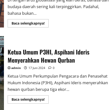
Di tengah arus globalisasi yang kian deras, bahasa dan
budaya daerah sering kali terpinggirkan. Padahal,
bahasa bukan...
Read
Baca selengkapnya!
more
about
Menjaga
Akar:
Mengapa
Pelestarian
Bahasa
Ketua Umum P3HI, Aspihani Ideris
dan
Budaya
Daerah
Menyerahkan Hewan Qurban
Sangat
Krusial
admin
17 Juni 2024
0
Ketua Umum Perkumpulan Pengacara dan Penasehat
Hukum Indonesia (P3HI), Aspihani Ideris menyerahkan
hewan qurban berupa tiga ekor...
Read
Baca selengkapnya!
more
about
Ketua