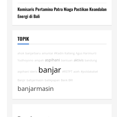
Komisaris Pertamina Patra Niaga Pastikan Keandalan
Energi di Bali
TOPIK
ahok
banjarbaru
amuntai
#Kadin Kalteng
Agus Harimurti
aspihani
aktivis
Yudhoyono
ampah
bantuan
bandung
banjar
aspihani ideris
#RSTPT
aceh
#poldakalsel
Banjir
bahjarmasin
balikpapan
Bank BRI
banjarmasin