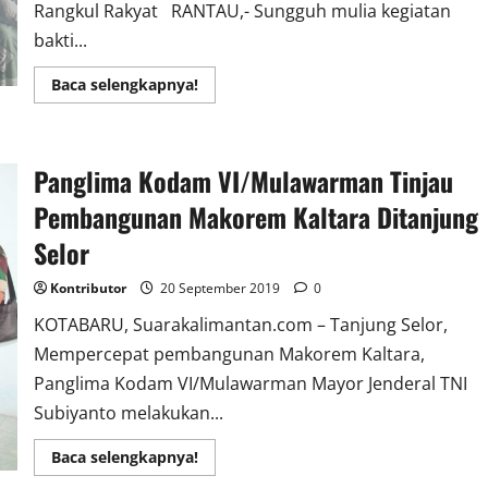
Rangkul Rakyat RANTAU,- Sungguh mulia kegiatan
bakti...
Read
Baca selengkapnya!
more
about
HUT
Ke-
74
Panglima Kodam VI/Mulawarman Tinjau
Hari
Juang
TNI
Pembangunan Makorem Kaltara Ditanjung
AD,
Kodim1010
Selor
Rantau
Bantu
Rakyat
Kontributor
20 September 2019
0
KOTABARU, Suarakalimantan.com – Tanjung Selor,
Mempercepat pembangunan Makorem Kaltara,
Panglima Kodam VI/Mulawarman Mayor Jenderal TNI
Subiyanto melakukan...
Read
Baca selengkapnya!
more
about