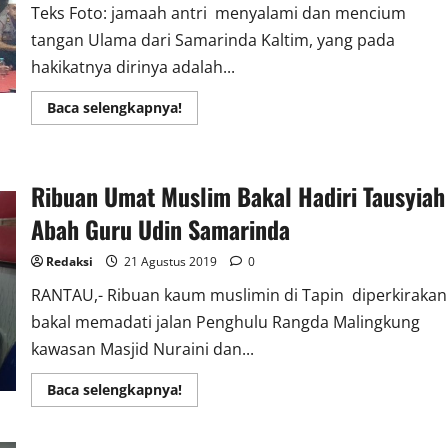
Gusti
Teks Foto: jamaah antri menyalami dan mencium
Sjamsir
Alam
tangan Ulama dari Samarinda Kaltim, yang pada
hakikatnya dirinya adalah...
Read
Baca selengkapnya!
more
about
Polsek
Tapin
Utara
Ribuan Umat Muslim Bakal Hadiri Tausyiah
Terdepan
Peringati
HUT
Abah Guru Udin Samarinda
RI
ke-
74,
Redaksi
21 Agustus 2019
0
Bersama
Kalangan
RANTAU,- Ribuan kaum muslimin di Tapin diperkirakan
Habib
Zuriat
bakal memadati jalan Penghulu Rangda Malingkung
Rasul
kawasan Masjid Nuraini dan...
Read
Baca selengkapnya!
more
about
Ribuan
Umat