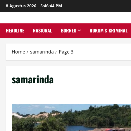
Skip
8 Agustus 2026
5:46:45 PM
to
content
HEADLINE
NASIONAL
BORNEO
HUKUM & KRIMINAL
Home
samarinda
Page 3
samarinda