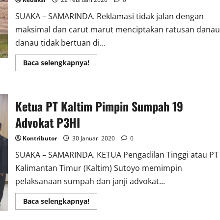
SUAKA – SAMARINDA. Reklamasi tidak jalan dengan
maksimal dan carut marut menciptakan ratusan danau
danau tidak bertuan di...
Read
Baca selengkapnya!
more
about
Reklamasi
Carut
Marut
Ketua PT Kaltim Pimpin Sumpah 19
Galian
Tambang
Batubara
Advokat P3HI
di
Kaltim
Makan
Kontributor
30 Januari 2020
0
Puluhan
Nyawa
SUAKA – SAMARINDA. KETUA Pengadilan Tinggi atau PT
Manusia
Kalimantan Timur (Kaltim) Sutoyo memimpin
pelaksanaan sumpah dan janji advokat...
Read
Baca selengkapnya!
more
about