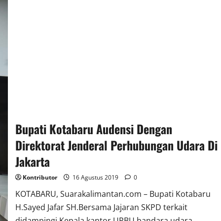
Muslim
Bakal
Hadiri
Tausyiah
Abah
Guru
Udin
Samarinda
Bupati Kotabaru Audensi Dengan
Direktorat Jenderal Perhubungan Udara Di
Jakarta
Kontributor
16 Agustus 2019
0
KOTABARU, Suarakalimantan.com – Bupati Kotabaru
H.Sayed Jafar SH.Bersama Jajaran SKPD terkait
didampingi Kepala kantor UPBU bandara udara...