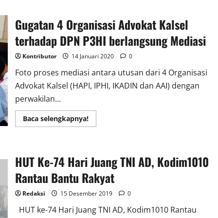
Ketua
PT
Kaltim
Gugatan 4 Organisasi Advokat Kalsel
Pimpin
Sumpah
19
terhadap DPN P3HI berlangsung Mediasi
Advokat
P3HI
Kontributor
14 Januari 2020
0
Foto proses mediasi antara utusan dari 4 Organisasi
Advokat Kalsel (HAPI, IPHI, IKADIN dan AAI) dengan
perwakilan...
Read
Baca selengkapnya!
more
about
Gugatan
4
Organisasi
HUT Ke-74 Hari Juang TNI AD, Kodim1010
Advokat
Kalsel
terhadap
Rantau Bantu Rakyat
DPN
P3HI
berlangsung
Redaksi
15 Desember 2019
0
Mediasi
HUT ke-74 Hari Juang TNI AD, Kodim1010 Rantau