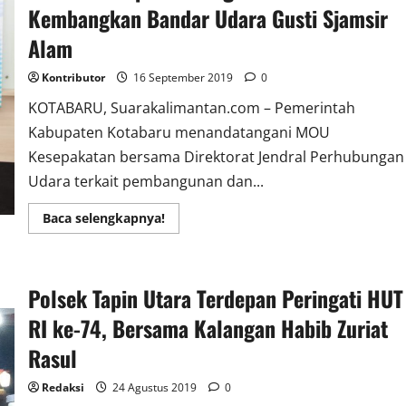
Perhubungan
Kembangkan Bandar Udara Gusti Sjamsir
Dijakarta
Alam
Kontributor
16 September 2019
0
KOTABARU, Suarakalimantan.com – Pemerintah
Kabupaten Kotabaru menandatangani MOU
Kesepakatan bersama Direktorat Jendral Perhubungan
Udara terkait pembangunan dan...
Read
Baca selengkapnya!
more
about
Ditjen
Hubud
Dan
Polsek Tapin Utara Terdepan Peringati HUT
Pemerintah
Kabupaten
Kotabaru
RI ke-74, Bersama Kalangan Habib Zuriat
Sepakat
Bangun
Rasul
Dan
Kembangkan
Bandar
Redaksi
24 Agustus 2019
0
Udara