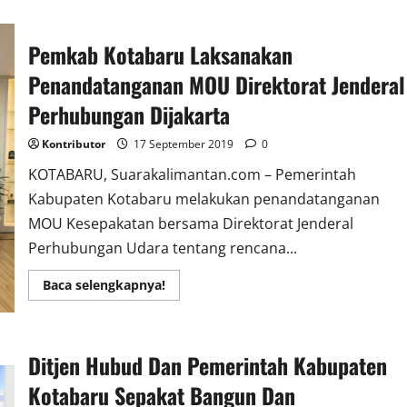
Panglima
Kodam
VI/Mulawarman
Pemkab Kotabaru Laksanakan
Tinjau
Pembangunan
Makorem
Penandatanganan MOU Direktorat Jenderal
Kaltara
Ditanjung
Perhubungan Dijakarta
Selor
Kontributor
17 September 2019
0
KOTABARU, Suarakalimantan.com – Pemerintah
Kabupaten Kotabaru melakukan penandatanganan
MOU Kesepakatan bersama Direktorat Jenderal
Perhubungan Udara tentang rencana...
Read
Baca selengkapnya!
more
about
Pemkab
Kotabaru
Laksanakan
Ditjen Hubud Dan Pemerintah Kabupaten
Penandatanganan
MOU
Direktorat
Kotabaru Sepakat Bangun Dan
Jenderal