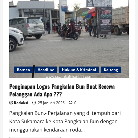
Perpres
No
5
Tahun
2025,
Wajib
Berpihak
kepada
Rakyat
Borneo
Headline
Hukum & Kriminal
Kalteng
Penginapan Logos Pangkalan Bun Buat Kecewa
Pelanggan Ada Apa ???
Redaksi
25 Januari 2026
0
Pangkalan Bun,- Perjalanan yang di tempuh dari
Kota Sukamara ke Kota Pangkalan Bun dengan
menggunakan kendaraan roda...