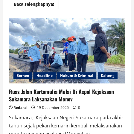
Read
Baca selengkapnya!
more
about
Penginapan
Logos
Pangkalan
Bun
Buat
Kecewa
Pelanggan
Ada
Apa
???
Borneo
Headline
Hukum & Kriminal
Kalteng
Ruas Jalan Kartamulia Mulai Di Aspal Kejaksaan
Sukamara Laksanakan Monev
Redaksi
19 Desember 2025
0
Sukamara,- Kejaksaan Negeri Sukamara pada akhir
tahun sejak pekan kemarin kembali melaksanakan
monitoring dan evaluasi (Monev), di...