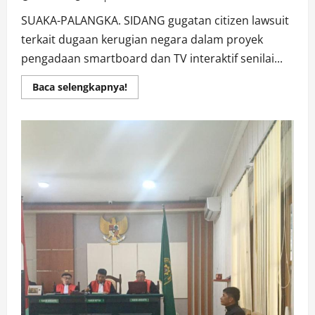
SUAKA-PALANGKA. SIDANG gugatan citizen lawsuit
terkait dugaan kerugian negara dalam proyek
pengadaan smartboard dan TV interaktif senilai...
Read
Baca selengkapnya!
more
about
Besok
Lanjutan
Gugatan
Citizen
Lawsuit
Rp
600
Milliar
Lebih
di
PN
Palangka
Raya