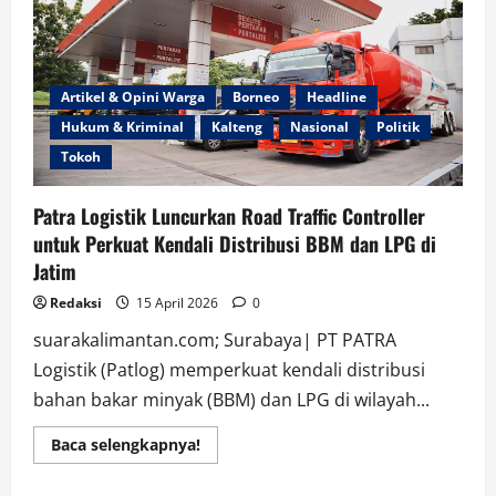
Dengan
PT.
Sungai
Rangit
Artikel & Opini Warga
Borneo
Headline
Hukum & Kriminal
Kalteng
Nasional
Politik
Tokoh
Patra Logistik Luncurkan Road Traffic Controller
untuk Perkuat Kendali Distribusi BBM dan LPG di
Jatim
Redaksi
15 April 2026
0
suarakalimantan.com; Surabaya| PT PATRA
Logistik (Patlog) memperkuat kendali distribusi
bahan bakar minyak (BBM) dan LPG di wilayah...
Read
Baca selengkapnya!
more
about
Patra