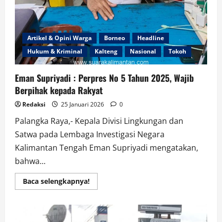
Artikel & Opini Warga
Borneo
Headline
Hukum & Kriminal
Kalteng
Nasional
Tokoh
Eman Supriyadi : Perpres No 5 Tahun 2025, Wajib
Berpihak kepada Rakyat
Redaksi
25 Januari 2026
0
Palangka Raya,- Kepala Divisi Lingkungan dan
Satwa pada Lembaga Investigasi Negara
Kalimantan Tengah Eman Supriyadi mengatakan,
bahwa...
Read
Baca selengkapnya!
more
about
Eman
Supriyadi
: