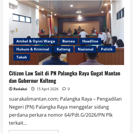
Logistik
Luncurkan
Road
Traffic
Controller
untuk
Perkuat
Kendali
Distribusi
BBM
Artikel & Opini Warga
Borneo
Headline
dan
LPG
Hukum & Kriminal
Kalteng
Nasional
Politik
di
Jatim
Tokoh
Citizen Law Suit di PN Palangka Raya Gugat Mantan
dan Gubernur Kalteng
Redaksi
15 April 2026
0
suarakalimantan.com; Palangka Raya – Pengadilan
Negeri (PN) Palangka Raya menggelar sidang
perdana perkara nomor 64/Pdt.G/2026/PN Plk
terkait...