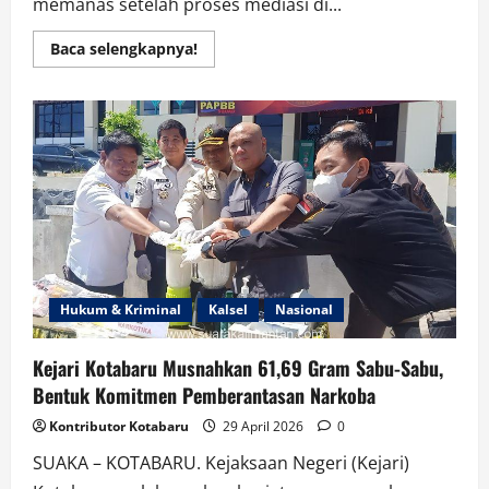
memanas setelah proses mediasi di...
Read
Baca selengkapnya!
more
about
Kuasa
Hukum
Sebut
PT.
Sungai
Rangit
Tidak
Kooperatif
Terkait
Kasus
Sengketa
Lahan
Hukum & Kriminal
Kalsel
Nasional
Kejari Kotabaru Musnahkan 61,69 Gram Sabu-Sabu,
Bentuk Komitmen Pemberantasan Narkoba
Kontributor Kotabaru
29 April 2026
0
SUAKA – KOTABARU. Kejaksaan Negeri (Kejari)