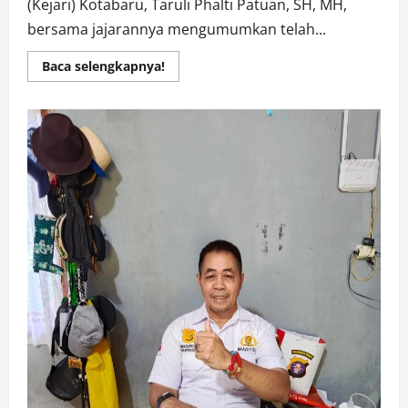
(Kejari) Kotabaru, Taruli Phalti Patuan, SH, MH,
bersama jajarannya mengumumkan telah...
Read
Baca selengkapnya!
more
about
Kejari
Kotabaru
Tetapkan
Tersangka
Kasus
Korupsi
Kredit
Fiktif
Rp4,7
Miliar