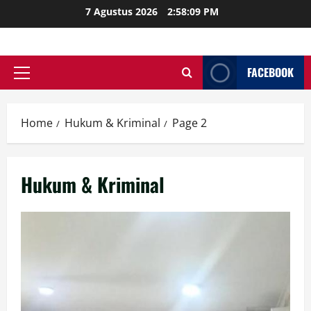
Skip
7 Agustus 2026
2:58:10 PM
to
content
FACEBOOK
Primary
Menu
Home
Hukum & Kriminal
Page 2
Hukum & Kriminal