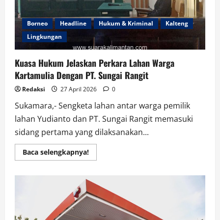
Borneo
Headline
Hukum & Kriminal
Kalteng
Lingkungan
Kuasa Hukum Jelaskan Perkara Lahan Warga
Kartamulia Dengan PT. Sungai Rangit
Redaksi
27 April 2026
0
Sukamara,- Sengketa lahan antar warga pemilik
lahan Yudianto dan PT. Sungai Rangit memasuki
sidang pertama yang dilaksanakan...
Read
Baca selengkapnya!
more
about
Kuasa
Hukum
Jelaskan
Perkara
Lahan
Warga
Kartamulia