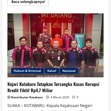
Read
Baca selengkapnya!
more
about
Citizen
Law
Suit
di
PN
Palangka
Raya
Gugat
Mantan
dan
Gubernur
Kalteng
Hukum & Kriminal
Kalsel
Nasional
Kejari Kotabaru Tetapkan Tersangka Kasus Korupsi
Kredit Fiktif Rp4,7 Miliar
Kontributor Kotabaru
4 Maret 2026
0
SUAKA – KOTABARU. Kepala Kejaksaan Negeri