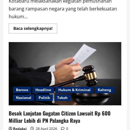
Kotabaru melaksanakan kegiatan pemusnahan
barang rampasan negara yang telah berkekuatan
hukum...
Read
Baca selengkapnya!
more
about
Kejari
Kotabaru
Musnahkan
61,69
Gram
Sabu-
Sabu,
Bentuk
Komitmen
Pemberantasan
Narkoba
Borneo
Headline
Hukum & Kriminal
Kalteng
Nasional
Politik
Tokoh
Besok Lanjutan Gugatan Citizen Lawsuit Rp 600
Milliar Lebih di PN Palangka Raya
Redaksi
28 April 2026
0