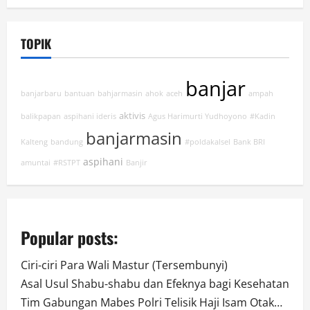
TOPIK
banjar
banjarbaru
bantuan
bahjarmasin
ahok
aceh
ampah
aktivis
balikpapan
aspihani ideris
Agus Harimurti Yudhoyono
#Kadin
banjarmasin
Kalteng
bandung
#poldakalsel
Bank BRI
aspihani
amuntai
#RSTPT
Banjir
Popular posts:
Ciri-ciri Para Wali Mastur (Tersembunyi)
Asal Usul Shabu-shabu dan Efeknya bagi Kesehatan
Tim Gabungan Mabes Polri Telisik Haji Isam Otak…