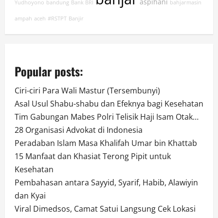
aspihani
Yudhoyono
bandung
Bank BRI
bahjarmasin
ampah
aceh
#RSTPT
Banjir
Popular posts:
Ciri-ciri Para Wali Mastur (Tersembunyi)
Asal Usul Shabu-shabu dan Efeknya bagi Kesehatan
Tim Gabungan Mabes Polri Telisik Haji Isam Otak…
28 Organisasi Advokat di Indonesia
Peradaban Islam Masa Khalifah Umar bin Khattab
15 Manfaat dan Khasiat Terong Pipit untuk
Kesehatan
Pembahasan antara Sayyid, Syarif, Habib, Alawiyin
dan Kyai
Viral Dimedsos, Camat Satui Langsung Cek Lokasi