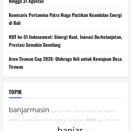
Hingga 31 Agustus
Komisaris Pertamina Patra Niaga Pastikan Keandalan Energi
di Bali
HUT ke-51 Indocement: Sinergi Kuat, Inovasi Berkelanjutan,
Prestasi Semakin Gemilang
Aren Tirawan Cup 2026: Olahraga Voli untuk Kemajuan Desa
Tirawan
TOPIK
banjarmasin
aspihani ideris
bantuan
ahok
banjarbaru
aktivis
amuntai
#poldakalsel
#Kadin Kalteng
balikpapan
Agus Harimurti
banjar