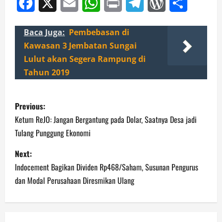
Facebook
X
Email
WhatsApp
Print
Telegram
WordPress
Share
Baca Juga:
Pembebasan di
Kawasan 3 Jembatan Sungai
Lulut akan Segera Rampung di
Tahun 2019
P
Previous:
o
Ketum ReJO: Jangan Bergantung pada Dolar, Saatnya Desa jadi
Tulang Punggung Ekonomi
s
Next:
t
Indocement Bagikan Dividen Rp468/Saham, Susunan Pengurus
n
dan Modal Perusahaan Diresmikan Ulang
a