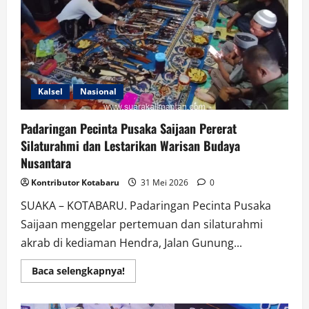
Kalsel
Nasional
Padaringan Pecinta Pusaka Saijaan Pererat
Silaturahmi dan Lestarikan Warisan Budaya
Nusantara
Kontributor Kotabaru
31 Mei 2026
0
SUAKA – KOTABARU. Padaringan Pecinta Pusaka
Saijaan menggelar pertemuan dan silaturahmi
akrab di kediaman Hendra, Jalan Gunung...
Read
Baca selengkapnya!
more
about
Padaringan
Pecinta