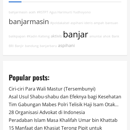
bahjarmasin
aceh
#RSTPT
Agus Harimurti Yudhoyono
banjarmasin
#poldakalsel
aspihani ideris
ampah
bantuan
banjar
aktivis
balikpapan
#Kadin Kalteng
amuntai
ahok
Bank
aspihani
BRI
Banjir
bandung
banjarbaru
Popular posts:
Ciri-ciri Para Wali Mastur (Tersembunyi)
Asal Usul Shabu-shabu dan Efeknya bagi Kesehatan
Tim Gabungan Mabes Polri Telisik Haji Isam Otak…
28 Organisasi Advokat di Indonesia
Peradaban Islam Masa Khalifah Umar bin Khattab
15 Manfaat dan Khasiat Terong Pipit untuk