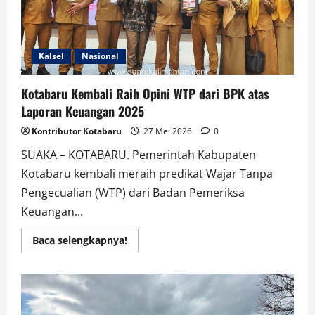
Laut
Kotabaru
Kalsel
Nasional
Kotabaru Kembali Raih Opini WTP dari BPK atas
Laporan Keuangan 2025
Kontributor Kotabaru
27 Mei 2026
0
SUAKA – KOTABARU. Pemerintah Kabupaten
Kotabaru kembali meraih predikat Wajar Tanpa
Pengecualian (WTP) dari Badan Pemeriksa
Keuangan...
Read
Baca selengkapnya!
more
about
Kotabaru
Kembali
Raih
Opini
WTP