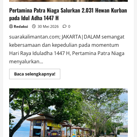
Pertamina Patra Niaga Salurkan 2.031 Hewan Kurban
pada Idul Adha 1447 H
Redaksi
30 Mei 2026
0
suarakalimantan.com; JAKARTA|DALAM semangat
kebersamaan dan kepedulian pada momentum
Hari Raya Iduladha 1447 H, Pertamina Patra Niaga
menyalurkan...
Read
Baca selengkapnya!
more
about
Pertamina
Patra
Niaga
Salurkan
2.031
Hewan
Kurban
pada
Idul
Adha
1447
H