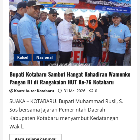
Pusaka
Saijaan
Pererat
Silaturahmi
dan
Lestarikan
Warisan
Budaya
Nusantara
Kalsel
Nasional
Bupati Kotabaru Sambut Hangat Kehadiran Wamenko
Pangan RI di Rangakaian HUT Ke-76 Kotabaru
Kontributor Kotabaru
31 Mei 2026
0
SUAKA – KOTABARU. Bupati Muhammad Rusli, S.
Sos bersama Jajaran Pemerintah Daerah
Kabupaten Kotabaru menyambut Kedatangan
Wakil...
Read
Baca selengkapnya!