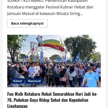
SUAKA – KOTABARU. Pemerintah Kabupaten
Kotabaru menggelar Festival Kuliner Hebat dan
Jamuan Massal di kawasan Wisata Siring...
Read
Baca selengkapnya!
more
about
Festival
Kuliner
Hebat
&
Jamuan
Massal
Semarakkan
Hari
Jadi
ke-
76,
Dorong
Ekonomi
UMKM
Kotabaru
Kalsel
Nasional
Fun Walk Kotabaru Hebat Semarakkan Hari Jadi ke-
76, Padukan Gaya Hidup Sehat dan Kepedulian
Lingkungan