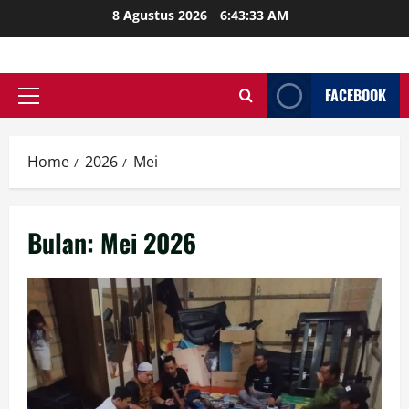
Skip
8 Agustus 2026
6:43:35 AM
to
content
FACEBOOK
Primary
Menu
Home
2026
Mei
Bulan:
Mei 2026