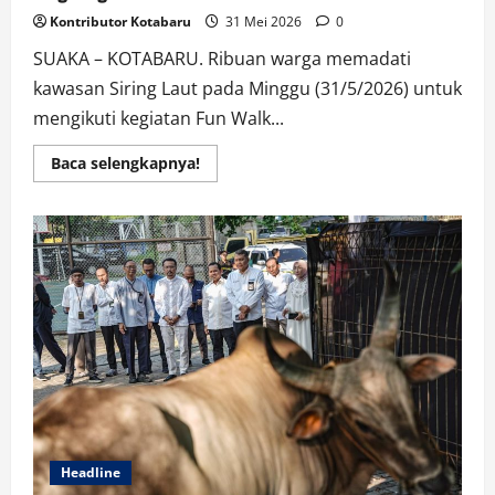
Kontributor Kotabaru
31 Mei 2026
0
SUAKA – KOTABARU. Ribuan warga memadati
kawasan Siring Laut pada Minggu (31/5/2026) untuk
mengikuti kegiatan Fun Walk...
Read
Baca selengkapnya!
more
about
Fun
Walk
Kotabaru
Hebat
Semarakkan
Hari
Jadi
ke-
76,
Padukan
Gaya
Hidup
Sehat
dan
Kepedulian
Lingkungan
Headline