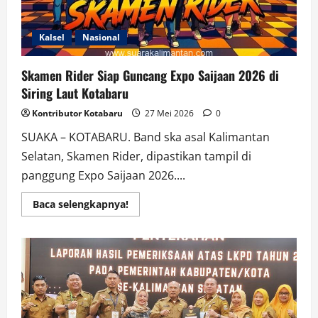
Kalsel
Nasional
Skamen Rider Siap Guncang Expo Saijaan 2026 di
Siring Laut Kotabaru
Kontributor Kotabaru
27 Mei 2026
0
SUAKA – KOTABARU. Band ska asal Kalimantan
Selatan, Skamen Rider, dipastikan tampil di
panggung Expo Saijaan 2026....
Read
Baca selengkapnya!
more
about
Skamen
Rider
Siap
Guncang
Expo
Saijaan
2026
di
Siring