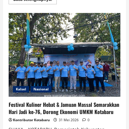
more
about
Bupati
Kotabaru
Sambut
Hangat
Kehadiran
Wamenko
Pangan
RI
di
Rangakaian
HUT
Ke-
76
Kotabaru
Kalsel
Nasional
Festival Kuliner Hebat & Jamuan Massal Semarakkan
Hari Jadi ke-76, Dorong Ekonomi UMKM Kotabaru
Kontributor Kotabaru
31 Mei 2026
0