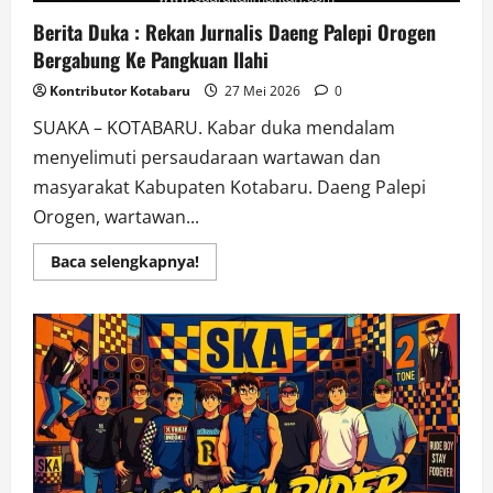
Berita Duka : Rekan Jurnalis Daeng Palepi Orogen
Bergabung Ke Pangkuan Ilahi
Kontributor Kotabaru
27 Mei 2026
0
SUAKA – KOTABARU. Kabar duka mendalam
menyelimuti persaudaraan wartawan dan
masyarakat Kabupaten Kotabaru. Daeng Palepi
Orogen, wartawan...
Read
Baca selengkapnya!
more
about
Berita
Duka
:
Rekan
Jurnalis
Daeng
Palepi
Orogen
Bergabung
Ke
Pangkuan
Ilahi