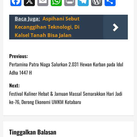
Facebook
X
Email
WhatsApp
Print
Telegram
WordPress
Share
Baca Juga:
Aspihani Sebut
Kecanggihan Teknologi, Di
Kalsel Tanah Bisa Jalan
P
Previous:
o
Pertamina Patra Niaga Salurkan 2.031 Hewan Kurban pada Idul
Adha 1447 H
s
Next:
t
Festival Kuliner Hebat & Jamuan Massal Semarakkan Hari Jadi
n
ke-76, Dorong Ekonomi UMKM Kotabaru
a
v
Tinggalkan Balasan