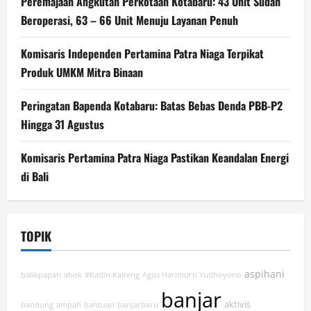
Peremajaan Angkutan Perkotaan Kotabaru: 43 Unit Sudah
Beroperasi, 63 – 66 Unit Menuju Layanan Penuh
Komisaris Independen Pertamina Patra Niaga Terpikat
Produk UMKM Mitra Binaan
Peringatan Bapenda Kotabaru: Batas Bebas Denda PBB-P2
Hingga 31 Agustus
Komisaris Pertamina Patra Niaga Pastikan Keandalan Energi
di Bali
TOPIK
aspihani
balikpapan
ahok
#Kadin Kalteng
Agus Harimurti Yudhoyono
banjar
aktivis
bandung
ampah
bantuan
banjarbaru