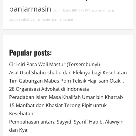
banjarmasin
Banjir
Bank BRI
#RSTPT
aspihani ideris
#poldakalsel
bahjarmasin
aceh
amuntai
Popular posts:
Ciri-ciri Para Wali Mastur (Tersembunyi)
Asal Usul Shabu-shabu dan Efeknya bagi Kesehatan
Tim Gabungan Mabes Polri Telisik Haji Isam Otak…
28 Organisasi Advokat di Indonesia
Peradaban Islam Masa Khalifah Umar bin Khattab
15 Manfaat dan Khasiat Terong Pipit untuk
Kesehatan
Pembahasan antara Sayyid, Syarif, Habib, Alawiyin
dan Kyai