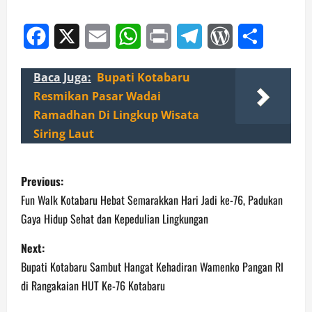
Facebook
X
Email
WhatsApp
Print
Telegram
WordPress
Share
Baca Juga:
Bupati Kotabaru
Resmikan Pasar Wadai
Ramadhan Di Lingkup Wisata
Siring Laut
P
Previous:
o
Fun Walk Kotabaru Hebat Semarakkan Hari Jadi ke-76, Padukan
Gaya Hidup Sehat dan Kepedulian Lingkungan
s
Next:
t
Bupati Kotabaru Sambut Hangat Kehadiran Wamenko Pangan RI
n
di Rangakaian HUT Ke-76 Kotabaru