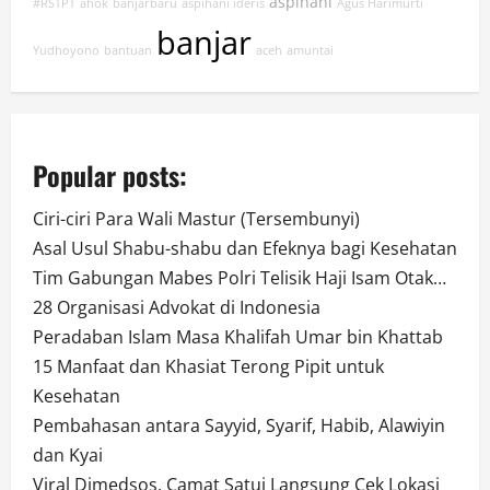
aspihani
#RSTPT
ahok
banjarbaru
aspihani ideris
Agus Harimurti
banjar
Yudhoyono
bantuan
aceh
amuntai
Popular posts:
Ciri-ciri Para Wali Mastur (Tersembunyi)
Asal Usul Shabu-shabu dan Efeknya bagi Kesehatan
Tim Gabungan Mabes Polri Telisik Haji Isam Otak…
28 Organisasi Advokat di Indonesia
Peradaban Islam Masa Khalifah Umar bin Khattab
15 Manfaat dan Khasiat Terong Pipit untuk
Kesehatan
Pembahasan antara Sayyid, Syarif, Habib, Alawiyin
dan Kyai
Viral Dimedsos, Camat Satui Langsung Cek Lokasi