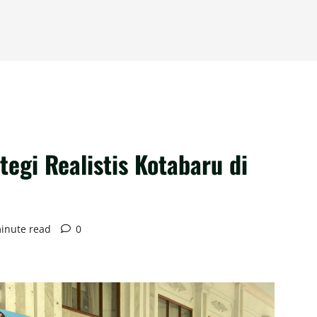
tegi Realistis Kotabaru di
inute read
0