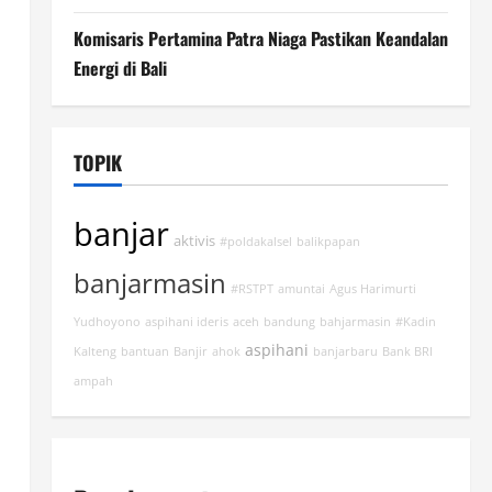
Komisaris Pertamina Patra Niaga Pastikan Keandalan
Energi di Bali
TOPIK
banjar
aktivis
#poldakalsel
balikpapan
banjarmasin
#RSTPT
amuntai
Agus Harimurti
Yudhoyono
aspihani ideris
aceh
bandung
bahjarmasin
#Kadin
aspihani
Kalteng
bantuan
Banjir
ahok
banjarbaru
Bank BRI
ampah