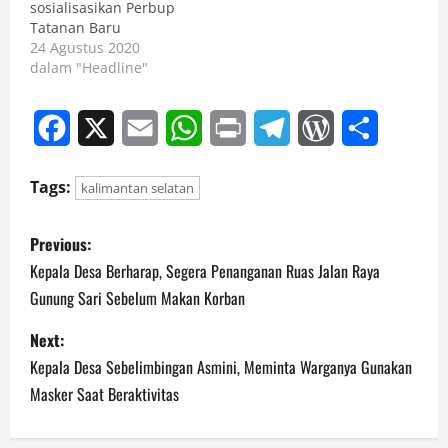
sosialisasikan Perbup
Tatanan Baru
24 Agustus 2020
dalam "Headline"
Facebook
X
Email
WhatsApp
Print
Telegram
WordPress
Share
Tags:
kalimantan selatan
P
Previous:
o
Kepala Desa Berharap, Segera Penanganan Ruas Jalan Raya
Gunung Sari Sebelum Makan Korban
s
Next:
t
Kepala Desa Sebelimbingan Asmini, Meminta Warganya Gunakan
n
Masker Saat Beraktivitas
a