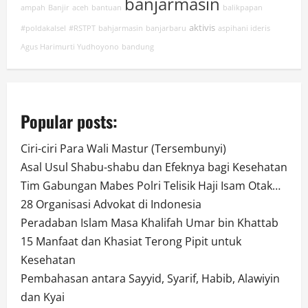
banjarmasin
ampah
Banjir
aceh
bantuan
balikpapan
aktivis
#poldakalsel
#RSTPT
bahjarmasin
banjarbaru
aspihani ideris
Agus Harimurti Yudhoyono
bandung
Popular posts:
Ciri-ciri Para Wali Mastur (Tersembunyi)
Asal Usul Shabu-shabu dan Efeknya bagi Kesehatan
Tim Gabungan Mabes Polri Telisik Haji Isam Otak…
28 Organisasi Advokat di Indonesia
Peradaban Islam Masa Khalifah Umar bin Khattab
15 Manfaat dan Khasiat Terong Pipit untuk
Kesehatan
Pembahasan antara Sayyid, Syarif, Habib, Alawiyin
dan Kyai