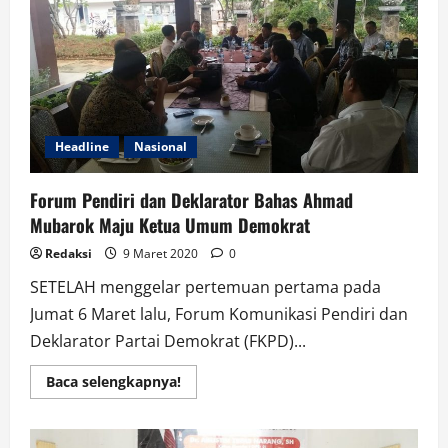
Pengelolaan
Parkir
Lebih
Maksimal
Headline
Nasional
Forum Pendiri dan Deklarator Bahas Ahmad
Mubarok Maju Ketua Umum Demokrat
Redaksi
9 Maret 2020
0
SETELAH menggelar pertemuan pertama pada
Jumat 6 Maret lalu, Forum Komunikasi Pendiri dan
Deklarator Partai Demokrat (FKPD)...
Read
Baca selengkapnya!
more
about
Forum
Pendiri