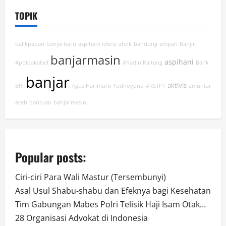
TOPIK
balikpapan
banjarbaru
aspihani ideris
ahok
bandung
ampah
Banjir
banjarmasin
aspihani
#poldakalsel
#Kadin Kalteng
Bank
banjar
aktivis
BRI
Agus Harimurti Yudhoyono
#RSTPT
amuntai
aceh
bantuan
bahjarmasin
Popular posts:
Ciri-ciri Para Wali Mastur (Tersembunyi)
Asal Usul Shabu-shabu dan Efeknya bagi Kesehatan
Tim Gabungan Mabes Polri Telisik Haji Isam Otak…
28 Organisasi Advokat di Indonesia