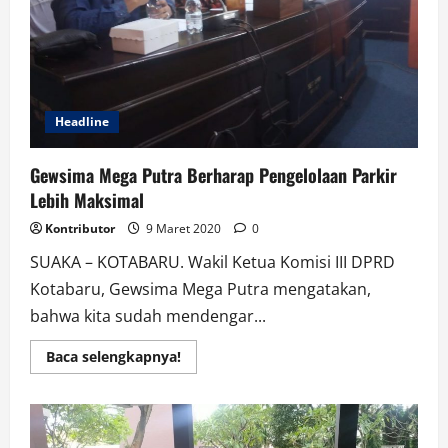
Headline
Gewsima Mega Putra Berharap Pengelolaan Parkir
Lebih Maksimal
Kontributor
9 Maret 2020
0
SUAKA – KOTABARU. Wakil Ketua Komisi III DPRD
Kotabaru, Gewsima Mega Putra mengatakan,
bahwa kita sudah mendengar...
Read
Baca selengkapnya!
more
about
Gewsima
Mega
Putra
Berharap