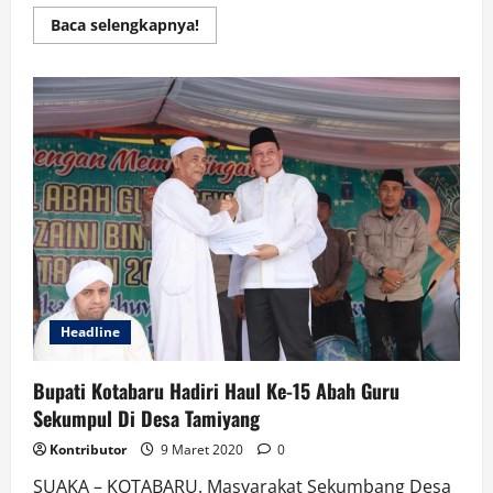
Read
Baca selengkapnya!
more
about
Paripurna
DPRD
Kotabaru
Setujui
Pemekaran
Tanah
Kambatang
Lima
Headline
Bupati Kotabaru Hadiri Haul Ke-15 Abah Guru
Sekumpul Di Desa Tamiyang
Kontributor
9 Maret 2020
0
SUAKA – KOTABARU. Masyarakat Sekumbang Desa