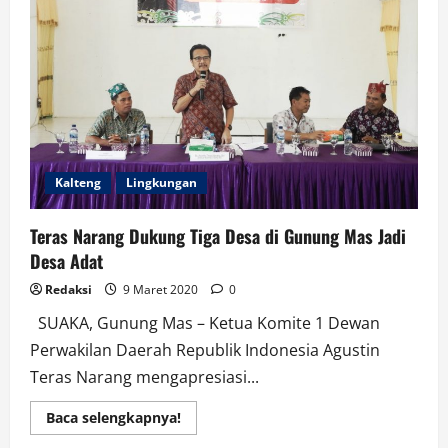
dan
Deklarator
Bahas
Ahmad
Mubarok
Maju
Ketua
Umum
Demokrat
Kalteng
Lingkungan
Teras Narang Dukung Tiga Desa di Gunung Mas Jadi
Desa Adat
Redaksi
9 Maret 2020
0
SUAKA, Gunung Mas – Ketua Komite 1 Dewan
Perwakilan Daerah Republik Indonesia Agustin
Teras Narang mengapresiasi...
Read
Baca selengkapnya!
more
about