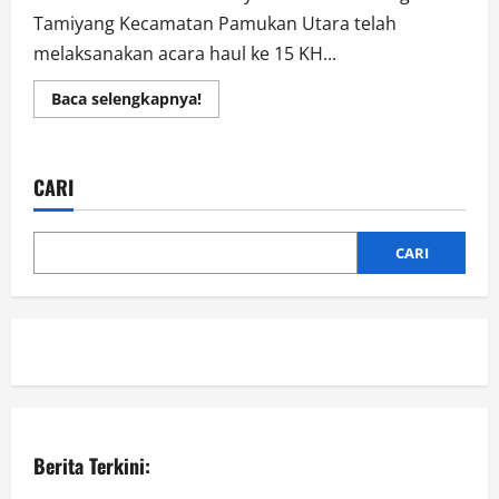
Tamiyang Kecamatan Pamukan Utara telah
melaksanakan acara haul ke 15 KH...
Read
Baca selengkapnya!
more
about
Bupati
Kotabaru
Hadiri
CARI
Haul
Ke-
15
Abah
Guru
CARI
Sekumpul
Di
Desa
Tamiyang
Berita Terkini: