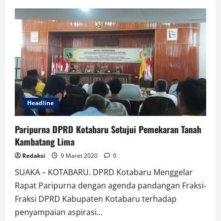
Teras
Narang
Dukung
Tiga
Desa
di
Gunung
Mas
Jadi
Desa
Adat
Headline
Paripurna DPRD Kotabaru Setujui Pemekaran Tanah
Kambatang Lima
Redaksi
9 Maret 2020
0
SUAKA – KOTABARU. DPRD Kotabaru Menggelar
Rapat Paripurna dengan agenda pandangan Fraksi-
Fraksi DPRD Kabupaten Kotabaru terhadap
penyampaian aspirasi...