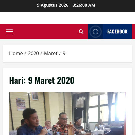
Skip
9 Agustus 2026
3:26:09 AM
to
content
FACEBOOK
Primary
Menu
Home
2020
Maret
9
Hari:
9 Maret 2020