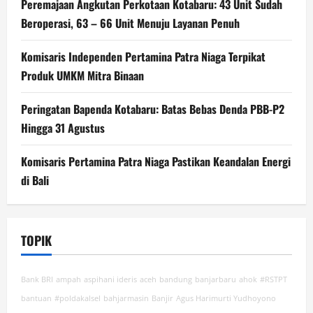
Peremajaan Angkutan Perkotaan Kotabaru: 43 Unit Sudah
Beroperasi, 63 – 66 Unit Menuju Layanan Penuh
Komisaris Independen Pertamina Patra Niaga Terpikat
Produk UMKM Mitra Binaan
Peringatan Bapenda Kotabaru: Batas Bebas Denda PBB-P2
Hingga 31 Agustus
Komisaris Pertamina Patra Niaga Pastikan Keandalan Energi
di Bali
TOPIK
Bank BRI
ampah
aspihani ideris
aceh
bandung
banjarbaru
ahok
#RSTPT
bantuan
#poldakalsel
bahjarmasin
Banjir
Agus Harimurti Yudhoyono