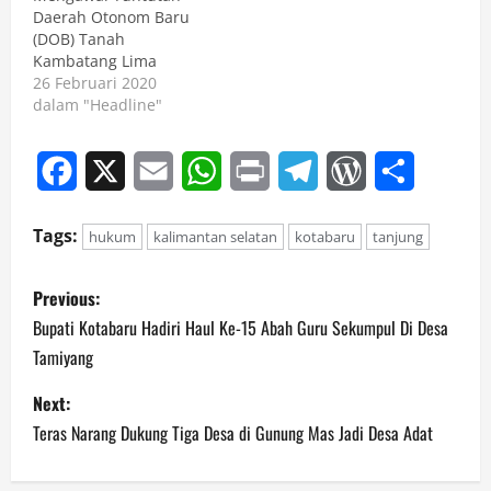
Daerah Otonom Baru
(DOB) Tanah
Kambatang Lima
26 Februari 2020
dalam "Headline"
Facebook
X
Email
WhatsApp
Print
Telegram
WordPress
Share
Tags:
hukum
kalimantan selatan
kotabaru
tanjung
P
Previous:
o
Bupati Kotabaru Hadiri Haul Ke-15 Abah Guru Sekumpul Di Desa
Tamiyang
s
Next:
t
Teras Narang Dukung Tiga Desa di Gunung Mas Jadi Desa Adat
n