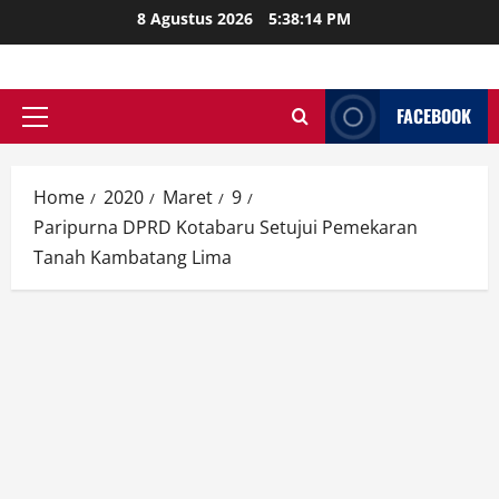
Skip
8 Agustus 2026
5:38:15 PM
to
content
FACEBOOK
Primary
Menu
Home
2020
Maret
9
Paripurna DPRD Kotabaru Setujui Pemekaran
Tanah Kambatang Lima