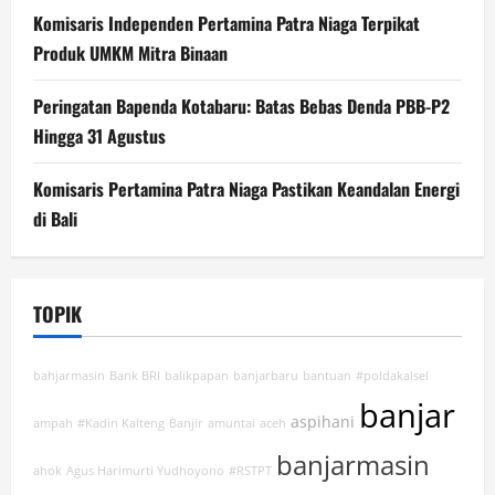
Komisaris Independen Pertamina Patra Niaga Terpikat
Produk UMKM Mitra Binaan
Peringatan Bapenda Kotabaru: Batas Bebas Denda PBB-P2
Hingga 31 Agustus
Komisaris Pertamina Patra Niaga Pastikan Keandalan Energi
di Bali
TOPIK
bahjarmasin
Bank BRI
balikpapan
banjarbaru
bantuan
#poldakalsel
banjar
aspihani
ampah
#Kadin Kalteng
Banjir
amuntai
aceh
banjarmasin
ahok
Agus Harimurti Yudhoyono
#RSTPT