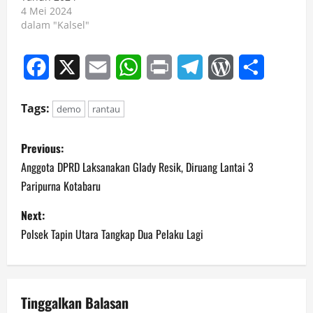
4 Mei 2024
dalam "Kalsel"
Facebook
X
Email
WhatsApp
Print
Telegram
WordPress
Share
Tags:
demo
rantau
P
Previous:
o
Anggota DPRD Laksanakan Glady Resik, Diruang Lantai 3
Paripurna Kotabaru
s
Next:
t
Polsek Tapin Utara Tangkap Dua Pelaku Lagi
n
a
Tinggalkan Balasan