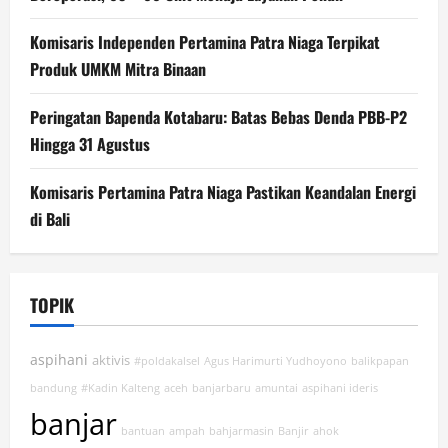
Komisaris Independen Pertamina Patra Niaga Terpikat
Produk UMKM Mitra Binaan
Peringatan Bapenda Kotabaru: Batas Bebas Denda PBB-P2
Hingga 31 Agustus
Komisaris Pertamina Patra Niaga Pastikan Keandalan Energi
di Bali
TOPIK
aspihani
aktivis
#poldakalsel
Agus Harimurti Yudhoyono
balikpapan
bandung
#Kadin Kalteng
aceh
banjarbaru
amuntai
aspihani ideris
banjar
bantuan
ampah
bahjarmasin
Banjir
ahok