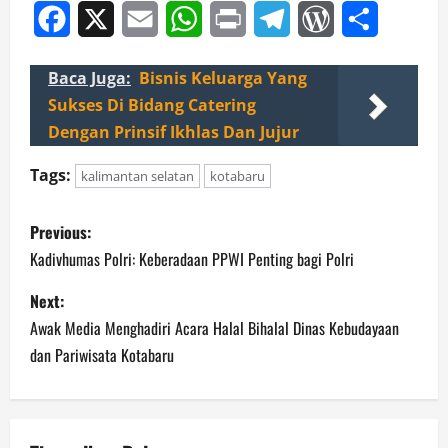
Facebook
X
Email
WhatsApp
Print
Telegram
WordPress
Share
Baca Juga:
Bisnis Keluarga Yang
Sukses Di Bidang Catering
Dengan Prinsif Ikhlas Dan Jujur
Tags:
kalimantan selatan
kotabaru
P
Previous:
o
Kadivhumas Polri: Keberadaan PPWI Penting bagi Polri
s
Next:
Awak Media Menghadiri Acara Halal Bihalal Dinas Kebudayaan
t
dan Pariwisata Kotabaru
n
a