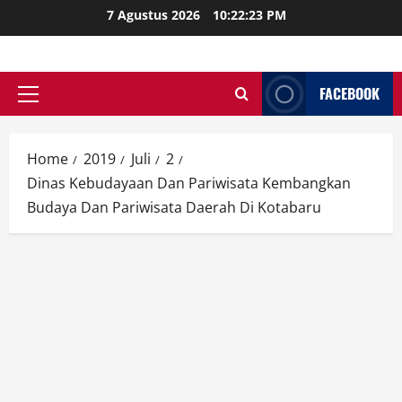
Skip
7 Agustus 2026
10:22:24 PM
to
content
FACEBOOK
Primary
Menu
Home
2019
Juli
2
Dinas Kebudayaan Dan Pariwisata Kembangkan
Budaya Dan Pariwisata Daerah Di Kotabaru