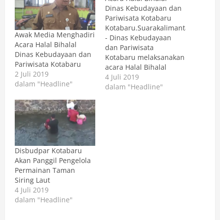
Dinas Kebudayaan dan
Pariwisata Kotabaru
Kotabaru.Suarakalimantan.com
Awak Media Menghadiri
- Dinas Kebudayaan
Acara Halal Bihalal
dan Pariwisata
Dinas Kebudayaan dan
Kotabaru melaksanakan
Pariwisata Kotabaru
acara Halal Bihalal
2 Juli 2019
bersama Awak Media
4 Juli 2019
dalam "Headline"
bertempat diruang Aula
dalam "Headline"
Dinas Kebudayaan dan
Pariwisata Kotabaru.
Selasa, 2/7/2019
bertempat di Gedung
Abdi Negara lantai 2
jalan Pangeran Indra
Disbudpar Kotabaru
Kusuma Negara
Akan Panggil Pengelola
Kecamatan Pulau Laut
Permainan Taman
Utara Kabupaten
Siring Laut
Kotabaru Kalimantan
4 Juli 2019
Selatan. Dalam
dalam "Headline"
pertemuan acara halal
bihalal dihadiri…