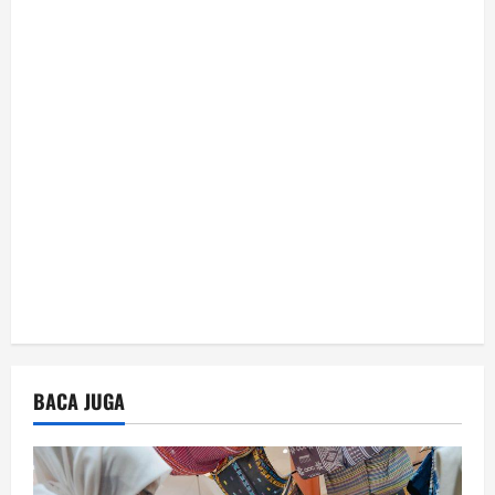
t
i
o
n
BACA JUGA