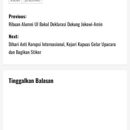
kalsel
prabowo
P
Previous:
o
Ribuan Alumni UI Bakal Deklarasi Dukung Jokowi-Amin
s
Next:
Dihari Anti Korupsi Internasional, Kejari Kapuas Gelar Upacara
t
dan Bagikan Stiker
n
a
Tinggalkan Balasan
v
i
g
a