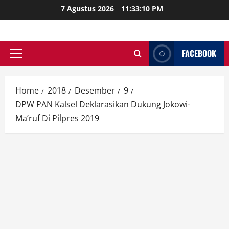
Skip
7 Agustus 2026
11:33:11 PM
to
content
FACEBOOK
Primary
Menu
Home
2018
Desember
9
DPW PAN Kalsel Deklarasikan Dukung Jokowi-
Ma’ruf Di Pilpres 2019