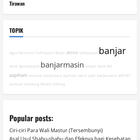
Tirawan
TOPIK
banjar
aktivis
Agus Harimurti Yudhoyono
Banjir
balikpapan
banjarmasin
ahok
#poldakalsel
ampah
Bank BRI
aspihani
amuntai
banjarbaru
aspihani ideris
aceh
bahjarmasin
#RSTPT
bantuan
bandung
#Kadin Kalteng
Popular posts:
Ciri-ciri Para Wali Mastur (Tersembunyi)
Asal Usul Shabu-shabu dan Efeknya bagi Kesehatan