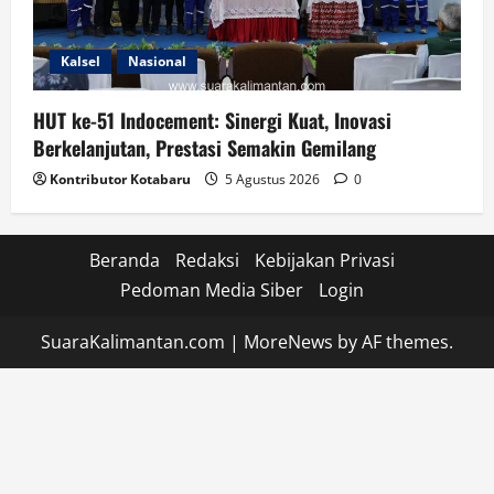
Kalsel
Nasional
HUT ke-51 Indocement: Sinergi Kuat, Inovasi
Berkelanjutan, Prestasi Semakin Gemilang
Kontributor Kotabaru
5 Agustus 2026
0
Beranda
Redaksi
Kebijakan Privasi
Pedoman Media Siber
Login
SuaraKalimantan.com
|
MoreNews
by AF themes.