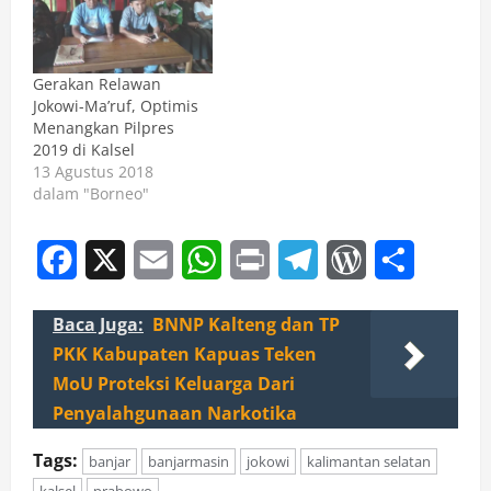
Gerakan Relawan
Jokowi-Ma’ruf, Optimis
Menangkan Pilpres
2019 di Kalsel
13 Agustus 2018
dalam "Borneo"
Facebook
X
Email
WhatsApp
Print
Telegram
WordPress
Share
Baca Juga:
BNNP Kalteng dan TP
PKK Kabupaten Kapuas Teken
MoU Proteksi Keluarga Dari
Penyalahgunaan Narkotika
Tags:
banjar
banjarmasin
jokowi
kalimantan selatan