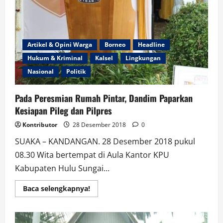
Artikel & Opini Warga
Borneo
Headline
Hukum & Kriminal
Kalsel
Lingkungan
Nasional
Politik
Pada Peresmian Rumah Pintar, Dandim Paparkan
Kesiapan Pileg dan Pilpres
Kontributor
28 Desember 2018
0
SUAKA – KANDANGAN. 28 Desember 2018 pukul
08.30 Wita bertempat di Aula Kantor KPU
Kabupaten Hulu Sungai...
Read
Baca selengkapnya!
more
about
Pada
Peresmian
Rumah