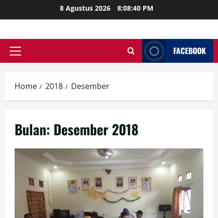
Skip
8 Agustus 2026
8:08:41 PM
to
content
FACEBOOK
Primary
Menu
Home
2018
Desember
Bulan:
Desember 2018