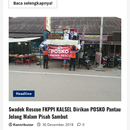
Read
Baca selengkapnya!
more
about
Kejaksaan
Negeri
Kapuas
Sosialisasikan
Anti
Korupsi
Kolusi
Nepotisme
(KKN)
Ke
Masyarakat
Headline
Swadek Rescue FKPPI KALSEL Dirikan POSKO Pantau
Jelang Malam Pisah Sambut
Kontributor
30 Desember 2018
0