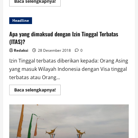
Read
Baca selengkapnya!
more
about
Dandim
Buka
Headline
Wawasan
Kebangsaan
di
Apa yang dimaksud dengan Izin Tinggal Terbatas
Perkemahan
Pramuka
(ITAS)?
Penegak
Berprestasi
Redaksi
28 Desember 2018
0
Izin Tinggal terbatas diberikan kepada: Orang Asing
yang masuk Wilayah Indonesia dengan Visa tinggal
terbatas atau Orang...
Read
Baca selengkapnya!
more
about
Apa
yang
dimaksud
dengan
Izin
Tinggal
Terbatas
(ITAS)?