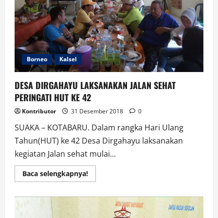
Borneo
Kalsel
DESA DIRGAHAYU LAKSANAKAN JALAN SEHAT
PERINGATI HUT KE 42
Kontributor
31 Desember 2018
0
SUAKA – KOTABARU. Dalam rangka Hari Ulang
Tahun(HUT) ke 42 Desa Dirgahayu laksanakan
kegiatan Jalan sehat mulai...
Read
Baca selengkapnya!
more
about
DESA
DIRGAHAYU
LAKSANAKAN
JALAN