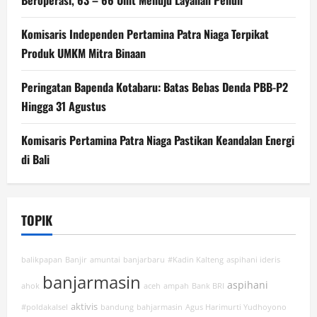
Beroperasi, 63 – 66 Unit Menuju Layanan Penuh
Komisaris Independen Pertamina Patra Niaga Terpikat
Produk UMKM Mitra Binaan
Peringatan Bapenda Kotabaru: Batas Bebas Denda PBB-P2
Hingga 31 Agustus
Komisaris Pertamina Patra Niaga Pastikan Keandalan Energi
di Bali
TOPIK
balikpapan
Banjir
amuntai
banjarbaru
#Kadin Kalteng
aspihani ideris
banjarmasin
aspihani
ahok
aceh
ampah
Bank BRI
aktivis
#poldakalsel
bandung
bahjarmasin
Agus Harimurti Yudhoyono