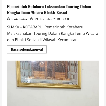
Pemerintah Kotabaru Laksanakan Touring Dalam
Rangka Temu Wicara Bhakti Sosial
Kontributor
29 Desember 2018
0
SUAKA – KOTABARU. Pemerintah Kotabaru
Melaksanakan Touring Dalam Rangka Temu Wicara
dan Bhakti Sosial di Wilayah Kecamatan...
Read
Baca selengkapnya!
more
about
Pemerintah
Kotabaru
Laksanakan
Touring
Dalam
Rangka
Temu
Wicara
Bhakti
Sosial