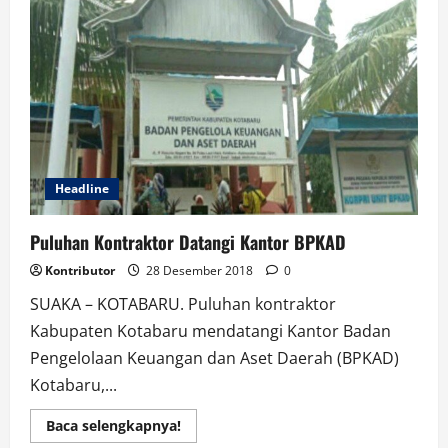
Pintar,
Dandim
Paparkan
Kesiapan
Pileg
dan
Pilpres
Headline
Puluhan Kontraktor Datangi Kantor BPKAD
Kontributor
28 Desember 2018
0
SUAKA – KOTABARU. Puluhan kontraktor
Kabupaten Kotabaru mendatangi Kantor Badan
Pengelolaan Keuangan dan Aset Daerah (BPKAD)
Kotabaru,...
Read
Baca selengkapnya!
more