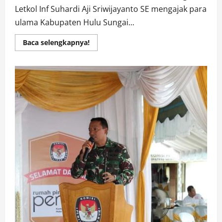
Letkol Inf Suhardi Aji Sriwijayanto SE mengajak para
ulama Kabupaten Hulu Sungai...
Read
Baca selengkapnya!
more
about
Jalin
Silaturahmi,
Dandim
1003
Gelar
Dialog
Bangun
Keumatan
Dalam
Pergantian
Tahun