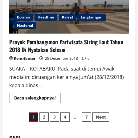
Borneo
Headline
Kalsel
Lingkungan
Nasional
Proyek Pembangunan Pariwisata Siring Laut Tahun
2018 Di Nyatakan Selesai
Kontributor
28 Desember 2018
0
SUAKA – KOTABARU. Pada saat di temui Awak
media ini diruangan kerja nya Jum’at (28/12/2018)
kepala dinas...
Read
Baca selengkapnya!
more
about
Proyek
Paginasi
Pembangunan
1
2
3
4
…
7
Next
Pariwisata
Siring
pos
Laut
Tahun
2018