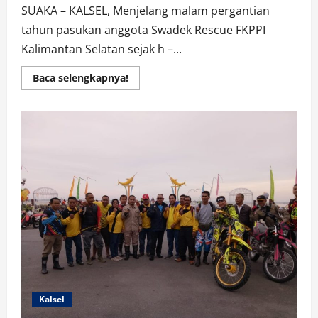
SUAKA – KALSEL, Menjelang malam pergantian
tahun pasukan anggota Swadek Rescue FKPPI
Kalimantan Selatan sejak h –...
Read
Baca selengkapnya!
more
about
Swadek
Rescue
FKPPI
KALSEL
Dirikan
POSKO
Pantau
Jelang
Malam
Pisah
Sambut
Kalsel