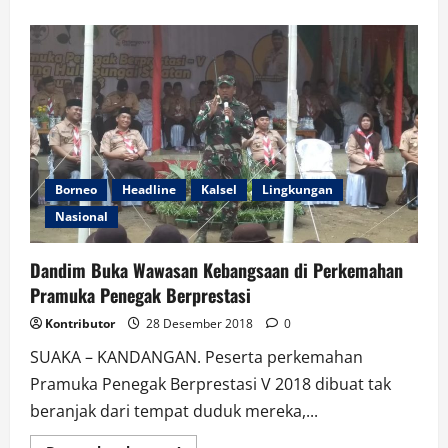
about
Puluhan
Kontraktor
Datangi
Kantor
BPKAD
Borneo
Headline
Kalsel
Lingkungan
Nasional
Dandim Buka Wawasan Kebangsaan di Perkemahan
Pramuka Penegak Berprestasi
Kontributor
28 Desember 2018
0
SUAKA – KANDANGAN. Peserta perkemahan
Pramuka Penegak Berprestasi V 2018 dibuat tak
beranjak dari tempat duduk mereka,...