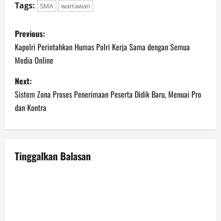
Tags:
SMA
wartawan
P
Previous:
o
Kapolri Perintahkan Humas Polri Kerja Sama dengan Semua
Media Online
s
Next:
t
Sistem Zona Proses Penerimaan Peserta Didik Baru, Menuai Pro
n
dan Kontra
a
v
Tinggalkan Balasan
i
g
a