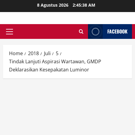
Skip
8 Agustus 2026
2:45:40 AM
to
content
FACEBOOK
Primary
Menu
Home
2018
Juli
5
Tindak Lanjuti Aspirasi Wartawan, GMDP
Deklarasikan Kesepakatan Luminor