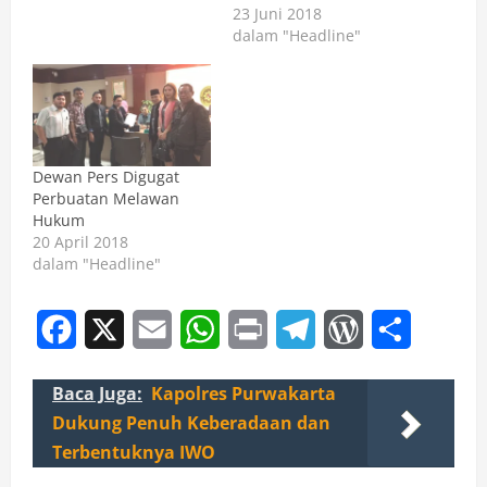
23 Juni 2018
dalam "Headline"
Dewan Pers Digugat
Perbuatan Melawan
Hukum
20 April 2018
dalam "Headline"
Facebook
X
Email
WhatsApp
Print
Telegram
WordPress
Share
Baca Juga:
Kapolres Purwakarta
Dukung Penuh Keberadaan dan
Terbentuknya IWO