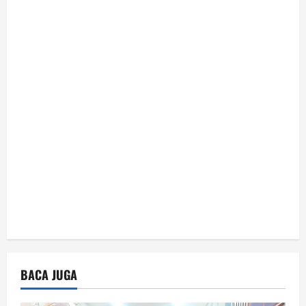
t
i
o
n
BACA JUGA