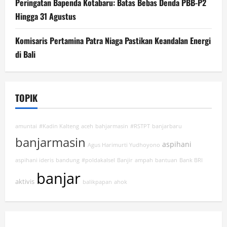
Peringatan Bapenda Kotabaru: Batas Bebas Denda PBB-P2
Hingga 31 Agustus
Komisaris Pertamina Patra Niaga Pastikan Keandalan Energi
di Bali
TOPIK
amuntai
#Kadin Kalteng
aceh
bahjarmasin
#RSTPT
banjarbaru
banjarmasin
aspihani
Agus Harimurti Yudhoyono
aspihani ideris
bandung
#poldakalsel
Banjir
ampah
bantuan
Bank BRI
banjar
aktivis
balikpapan
ahok