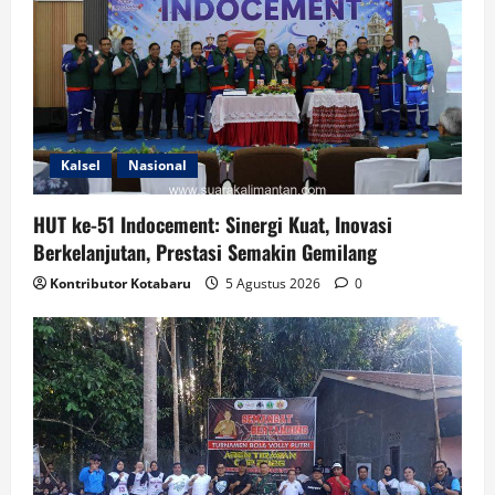
Kalsel
Nasional
HUT ke-51 Indocement: Sinergi Kuat, Inovasi
Berkelanjutan, Prestasi Semakin Gemilang
Kontributor Kotabaru
5 Agustus 2026
0