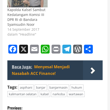
Kapolda Kalsel Sambut
Kedatangam Komisi III
DPR RI di Bandara
Syamsudin Noor
14 September 2017
dalam "Headline"
Facebook
X
Email
WhatsApp
Print
Telegram
WordPress
Share
Baca Juga:
Menyesal Menjadi
Nasabah ACC Finance!
Tags:
aspihani
banjar
banjarmasin
hukum
kalimantan selatan
kalsel
narkoba
wartawan
P
Previous: