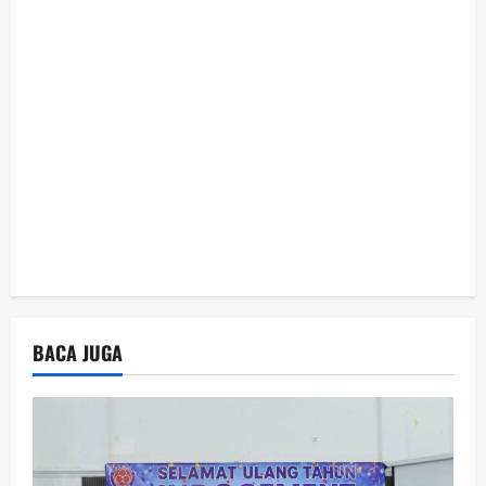
o
n
BACA JUGA