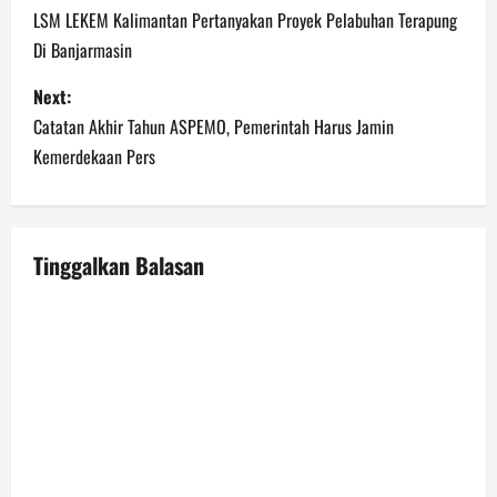
o
LSM LEKEM Kalimantan Pertanyakan Proyek Pelabuhan Terapung
Di Banjarmasin
s
Next:
t
Catatan Akhir Tahun ASPEMO, Pemerintah Harus Jamin
n
Kemerdekaan Pers
a
v
Tinggalkan Balasan
i
g
a
t
i