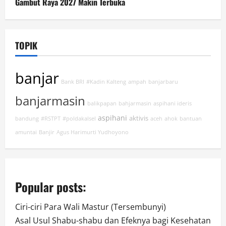
Gambut Raya 2027 Makin Terbuka
TOPIK
banjar
Bank BRI
#Kadin Kalteng
ampah
banjarbaru
banjarmasin
balikpapan
bahjarmasin
aspihani ideris
aspihani
aktivis
bandung
#RSTPT
#poldakalsel
aceh
ahok
bantuan
amuntai
Banjir
Agus Harimurti Yudhoyono
Popular posts:
Ciri-ciri Para Wali Mastur (Tersembunyi)
Asal Usul Shabu-shabu dan Efeknya bagi Kesehatan