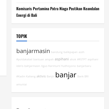
Komisaris Pertamina Patra Niaga Pastikan Keandalan
Energi di Bali
TOPIK
banjarmasin
bandung
balikpapan
aceh
aspihani
#poldakalsel
bantuan
ampah
ahok
#RSTPT
aspihani
ideris
bahjarmasin
Agus Harimurti Yudhoyono
banjarbaru
banjar
aktivis
#Kadin Kalteng
Banjir
Bank BRI
amuntai