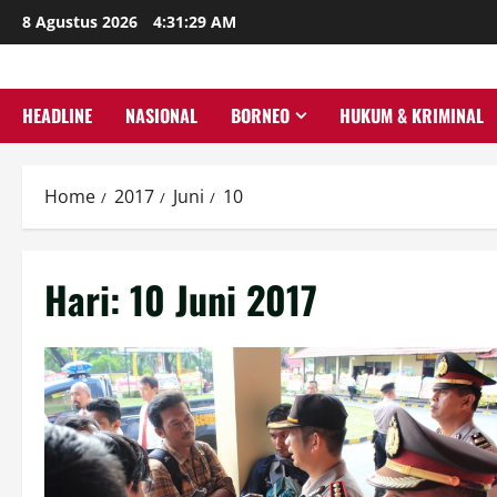
Skip
8 Agustus 2026
4:31:29 AM
to
content
HEADLINE
NASIONAL
BORNEO
HUKUM & KRIMINAL
Home
2017
Juni
10
Hari:
10 Juni 2017