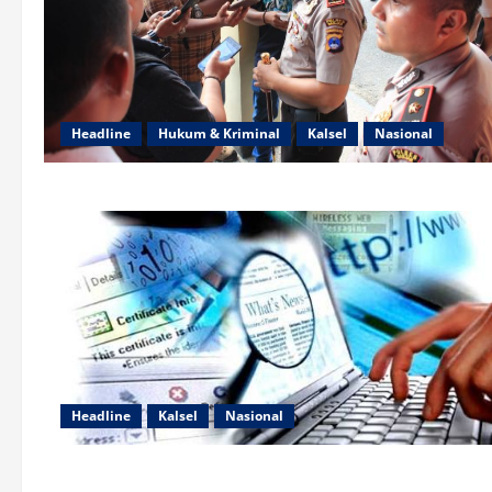
Headline
Hukum & Kriminal
Kalsel
Nasional
Headline
Kalsel
Nasional