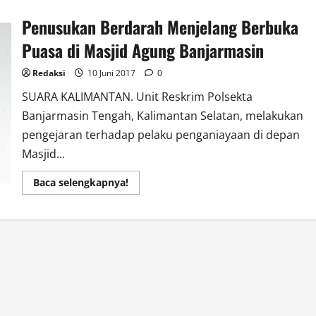
Ikatan
Wartawan
Penusukan Berdarah Menjelang Berbuka
Online
Akan
Hadir
Puasa di Masjid Agung Banjarmasin
Di
Kalsel
Redaksi
10 Juni 2017
0
SUARA KALIMANTAN. Unit Reskrim Polsekta
Banjarmasin Tengah, Kalimantan Selatan, melakukan
pengejaran terhadap pelaku penganiayaan di depan
Masjid...
Read
Baca selengkapnya!
more
about
Penusukan
Berdarah
Menjelang
Berbuka
Puasa
di
Masjid
Agung
Banjarmasin