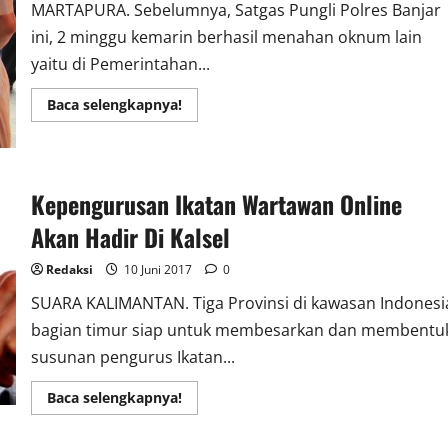
MARTAPURA. Sebelumnya, Satgas Pungli Polres Banjar
ini, 2 minggu kemarin berhasil menahan oknum lain
yaitu di Pemerintahan...
Read
Baca selengkapnya!
more
about
Satgas
Pungli
Polres
Banjar,
Kepengurusan Ikatan Wartawan Online
Tangkap
Karyawan
Akan Hadir Di Kalsel
PD
Pasar
Bauntung
Redaksi
10 Juni 2017
0
Batuah
SUARA KALIMANTAN. Tiga Provinsi di kawasan Indonesi
bagian timur siap untuk membesarkan dan membentu
susunan pengurus Ikatan...
Read
Baca selengkapnya!
more
about
Kepengurusan