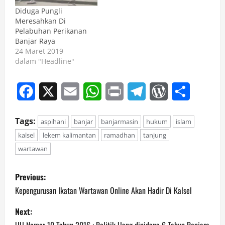
Diduga Pungli
Meresahkan Di
Pelabuhan Perikanan
Banjar Raya
24 Maret 2019
dalam "Headline"
Facebook
X
Email
WhatsApp
Print
Telegram
WordPress
Share
Tags:
aspihani
banjar
banjarmasin
hukum
islam
kalsel
lekem kalimantan
ramadhan
tanjung
wartawan
P
Previous:
o
Kepengurusan Ikatan Wartawan Online Akan Hadir Di Kalsel
s
Next: