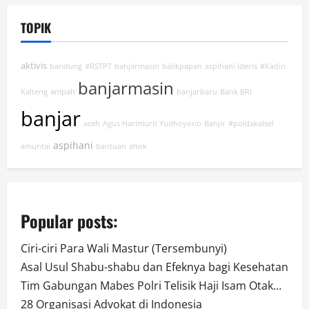
TOPIK
aktivis
bandung
#RSTPT
bahjarmasin
balikpapan
aspihani ideris
#Kadin
banjarmasin
Kalteng
ampah
banjarbaru
Bank BRI
banjar
aceh
Agus Harimurti Yudhoyono
Banjir
#poldakalsel
aspihani
amuntai
bantuan
ahok
Popular posts:
Ciri-ciri Para Wali Mastur (Tersembunyi)
Asal Usul Shabu-shabu dan Efeknya bagi Kesehatan
Tim Gabungan Mabes Polri Telisik Haji Isam Otak…
28 Organisasi Advokat di Indonesia