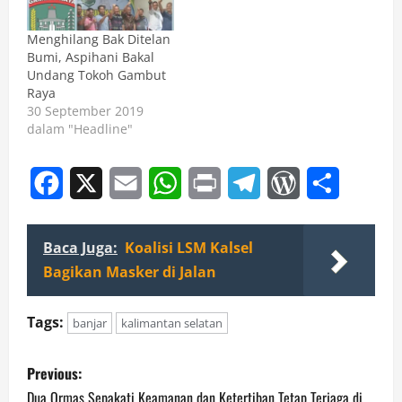
Gambut, Minggu 27
Agustus 2017 sebulan
Menghilang Bak Ditelan
yang lalu. Hal ini
Bumi, Aspihani Bakal
pantauan awak media
Undang Tokoh Gambut
SUAKA, baru-baru ini…
Raya
30 September 2019
dalam "Headline"
Facebook
X
Email
WhatsApp
Print
Telegram
WordPress
Share
Baca Juga:
Koalisi LSM Kalsel
Bagikan Masker di Jalan
Tags:
banjar
kalimantan selatan
P
Previous:
Dua Ormas Sepakati Keamanan dan Ketertiban Tetap Terjaga di