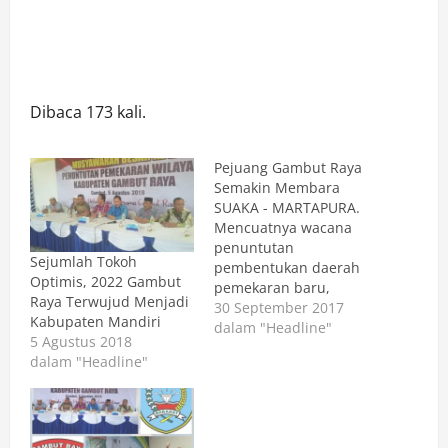
Dibaca 173 kali.
Pejuang Gambut Raya
Semakin Membara
SUAKA - MARTAPURA.
Mencuatnya wacana
penuntutan
Sejumlah Tokoh
pembentukan daerah
Optimis, 2022 Gambut
pemekaran baru,
Raya Terwujud Menjadi
Kabupaten Gambut
30 September 2017
Kabupaten Mandiri
Raya untuk melepaskan
dalam "Headline"
5 Agustus 2018
diri dari Kabupaten
dalam "Headline"
induk Kabupaten Banjar
Provinsi Kalimantan
Selatan kian kencang, di
awal sejak pertemuan
di RM Banua Pemajatan