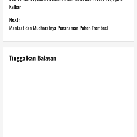
o
Kalbar
s
Next:
t
Manfaat dan Mudharatnya Penanaman Pohon Trembesi
n
a
Tinggalkan Balasan
v
i
g
a
t
i