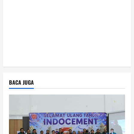
o
n
BACA JUGA