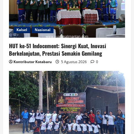
Kalsel
Nasional
HUT ke-51 Indocement: Sinergi Kuat, Inovasi
Berkelanjutan, Prestasi Semakin Gemilang
Kontributor Kotabaru
5 Agustus 2026
0