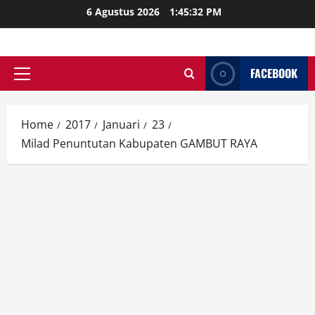
Skip
6 Agustus 2026
1:45:33 PM
to
content
FACEBOOK
Primary
Menu
Home
2017
Januari
23
Milad Penuntutan Kabupaten GAMBUT RAYA