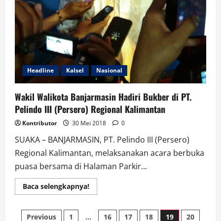
Headline
Kalsel
Nasional
Wakil Walikota Banjarmasin Hadiri Bukber di PT.
Pelindo III (Persero) Regional Kalimantan
Kontributor
30 Mei 2018
0
SUAKA – BANJARMASIN, PT. Pelindo III (Persero)
Regional Kalimantan, melaksanakan acara berbuka
puasa bersama di Halaman Parkir...
Read
Baca selengkapnya!
more
about
Wakil
Paginasi
Walikota
Previous
1
…
16
17
18
19
20
Banjarmasin