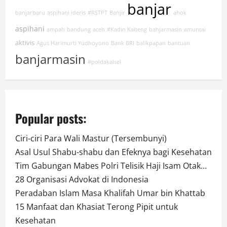
banjar
banjarbaru
aspihani ideris
#RSTPT
Banjir
ahok
aspihani
ampah
bandung
aceh
#Kadin Kalteng
bahjarmasin
amuntai
aktivis
Agus Harimurti Yudhoyono
Bank BRI
balikpapan
bantuan
banjarmasin
#poldakalsel
Popular posts:
Ciri-ciri Para Wali Mastur (Tersembunyi)
Asal Usul Shabu-shabu dan Efeknya bagi Kesehatan
Tim Gabungan Mabes Polri Telisik Haji Isam Otak…
28 Organisasi Advokat di Indonesia
Peradaban Islam Masa Khalifah Umar bin Khattab
15 Manfaat dan Khasiat Terong Pipit untuk
Kesehatan