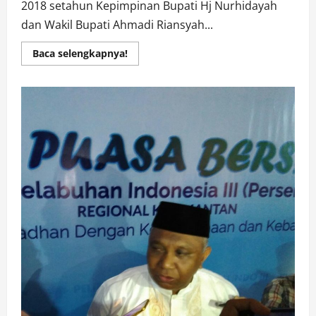
2018 setahun Kepimpinan Bupati Hj Nurhidayah
dan Wakil Bupati Ahmadi Riansyah...
Read
Baca selengkapnya!
more
about
SATU
TAHUN
JADI
BUPATI
KOBAR,
PASANGAN
NURANI
BANYAK
BAWA
PERUBAHAN