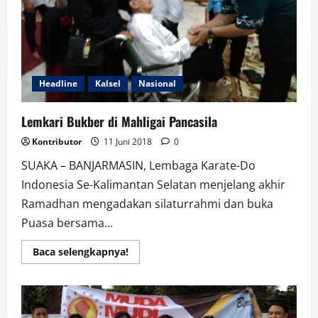
Headline
Kalsel
Nasional
Lemkari Bukber di Mahligai Pancasila
Kontributor
11 Juni 2018
0
SUAKA – BANJARMASIN, Lembaga Karate-Do
Indonesia Se-Kalimantan Selatan menjelang akhir
Ramadhan mengadakan silaturrahmi dan buka
Puasa bersama...
Read
Baca selengkapnya!
more
about
Lemkari
Bukber
di
Mahligai