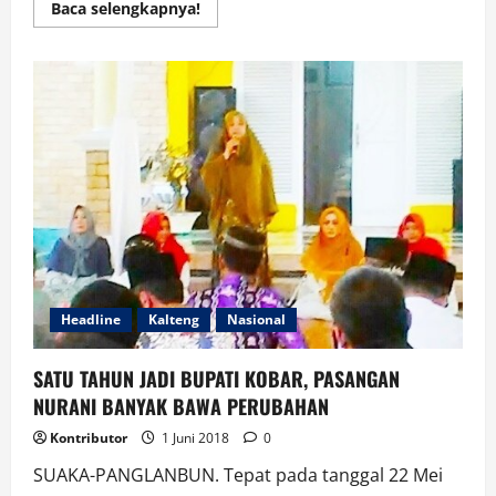
Read
Baca selengkapnya!
more
about
Peringati
Lahirnya
Pancasila,
Polda
Kalteng
Bukber
Muspida
Kota
dan
Provinsi
Headline
Kalteng
Nasional
SATU TAHUN JADI BUPATI KOBAR, PASANGAN
NURANI BANYAK BAWA PERUBAHAN
Kontributor
1 Juni 2018
0
SUAKA-PANGLANBUN. Tepat pada tanggal 22 Mei