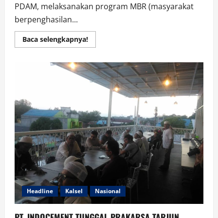
PDAM, melaksanakan program MBR (masyarakat
berpenghasilan...
Read
Baca selengkapnya!
more
about
Forpam
PDAM
Bandarmasih
Jual
Paket
Sembako
Murah
Ke
Pelanggan
MBR
Headline
Kalsel
Nasional
PT. INDOCEMENT TUNGGAL PRAKARSA TARJUN