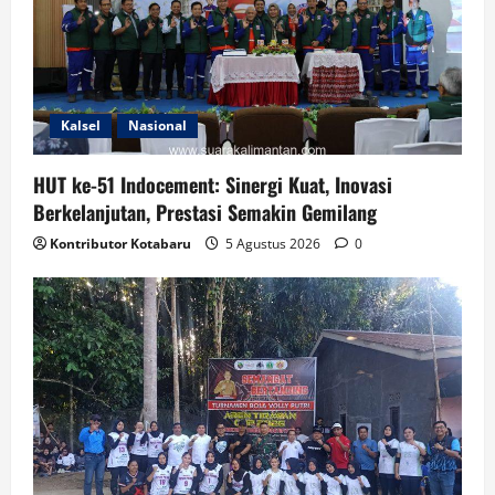
Kalsel
Nasional
HUT ke-51 Indocement: Sinergi Kuat, Inovasi
Berkelanjutan, Prestasi Semakin Gemilang
Kontributor Kotabaru
5 Agustus 2026
0