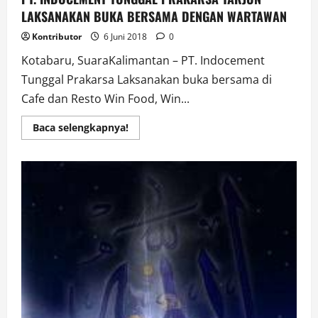
LAKSANAKAN BUKA BERSAMA DENGAN WARTAWAN
Kontributor
6 Juni 2018
0
Kotabaru, SuaraKalimantan – PT. Indocement
Tunggal Prakarsa Laksanakan buka bersama di
Cafe dan Resto Win Food, Win...
Read
Baca selengkapnya!
more
about
PT.
INDOCEMENT
TUNGGAL
PRAKARSA
TARJUN
LAKSANAKAN
BUKA
BERSAMA
DENGAN
WARTAWAN