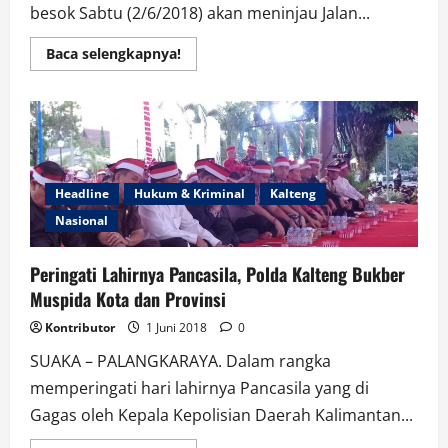
besok Sabtu (2/6/2018) akan meninjau Jalan...
Read
Baca selengkapnya!
more
about
WABUP
KOBAR
AHMADI
RIANSYAH
AKAN
TINJAU
JALAN
P-
Headline
Hukum & Kriminal
Kalteng
BUN-
KOLAM
Nasional
Peringati Lahirnya Pancasila, Polda Kalteng Bukber
Muspida Kota dan Provinsi
Kontributor
1 Juni 2018
0
SUAKA – PALANGKARAYA. Dalam rangka
memperingati hari lahirnya Pancasila yang di
Gagas oleh Kepala Kepolisian Daerah Kalimantan...