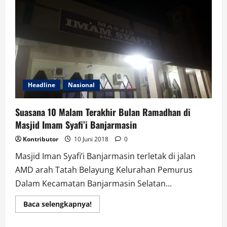
Mudi
Foreder
Foundation
Jokowi
Berbagi
Kasih
Headline
Nasional
Suasana 10 Malam Terakhir Bulan Ramadhan di
Masjid Imam Syafi’i Banjarmasin
Kontributor
10 Juni 2018
0
Masjid Iman Syafi’i Banjarmasin terletak di jalan
AMD arah Tatah Belayung Kelurahan Pemurus
Dalam Kecamatan Banjarmasin Selatan...
Read
Baca selengkapnya!
more
about
Suasana