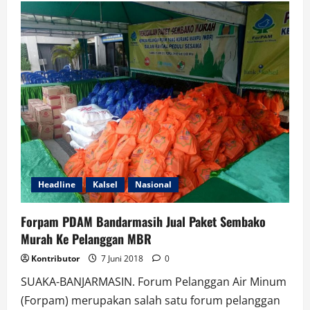
10
Malam
Terakhir
Bulan
Ramadhan
di
Masjid
Imam
Syafi’i
Banjarmasin
Headline
Kalsel
Nasional
Forpam PDAM Bandarmasih Jual Paket Sembako
Murah Ke Pelanggan MBR
Kontributor
7 Juni 2018
0
SUAKA-BANJARMASIN. Forum Pelanggan Air Minum
(Forpam) merupakan salah satu forum pelanggan