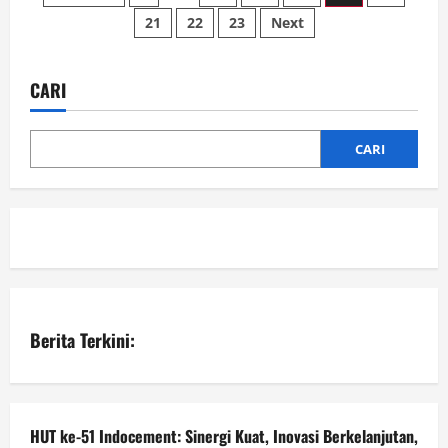
Hadiri
21
22
23
Next
pos
Bukber
di
PT.
Pelindo
III
CARI
(Persero)
Regional
Kalimantan
CARI
Berita Terkini:
HUT ke-51 Indocement: Sinergi Kuat, Inovasi Berkelanjutan,