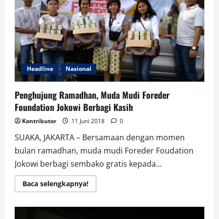
Pancasila
Headline
Nasional
Penghujung Ramadhan, Muda Mudi Foreder
Foundation Jokowi Berbagi Kasih
Kontributor
11 Juni 2018
0
SUAKA, JAKARTA – Bersamaan dengan momen
bulan ramadhan, muda mudi Foreder Foudation
Jokowi berbagi sembako gratis kepada...
Read
Baca selengkapnya!
more
about
Penghujung
Ramadhan,
Muda