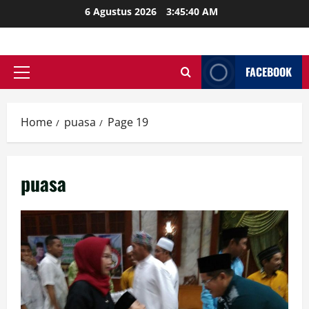
Skip
6 Agustus 2026
3:45:42 AM
to
content
FACEBOOK
Primary
Menu
Home
puasa
Page 19
puasa