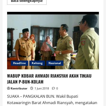
Read
Baca selengkapnya!
more
about
Hindari
Penyakit,
Berpuasalah
Niscaya
Kamu
Sehat
Headline
Kalteng
Nasional
WABUP KOBAR AHMADI RIANSYAH AKAN TINJAU
JALAN P-BUN-KOLAM
Kontributor
1 Juni 2018
0
SUAKA – PANGKALAN BUN. Wakil Bupati
Kotawaringin Barat Ahmadi Riansyah, mengatakan