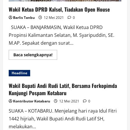
Wakil Ketua DPRD Kalsel, Tiadakan Open House
Barlis Tanbu
12 Mei 2021
0
SUAKA – BANJARMASIN, Wakil Ketua DPRD
Propinsi Kalimantan Selatan, M. Syaripuddin, SE.
M.AP. Sepakat dengan surat...
Read
Baca selengkapnya!
more
about
Wakil
Ketua
Headline
DPRD
Kalsel,
Tiadakan
Wakil Bupati Andi Rudi Latif, Bersama Forkopimda
Open
House
Kunjungi Pospam Kotabaru
Kontributor Kotabaru
12 Mei 2021
0
SUAKA – KOTABARU. Menjelang hari raya Idul Fitri
1442 hijriah, Wakil Bupati Andi Rudi Latif SH,
melakukan...