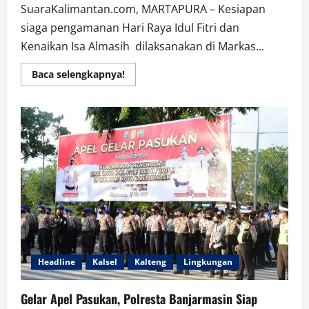
SuaraKalimantan.com, MARTAPURA – Kesiapan
siaga pengamanan Hari Raya Idul Fitri dan
Kenaikan Isa Almasih dilaksanakan di Markas...
Read
Baca selengkapnya!
more
about
Siagakan
Lebaran
Idul
Fitri
Dan
Perayaan
Isa
Al
Masih
”
Prajurit
Kodim
Martapura
On
Call
Disiagakan
Headline
Kalsel
Kalteng
Lingkungan
Gelar Apel Pasukan, Polresta Banjarmasin Siap