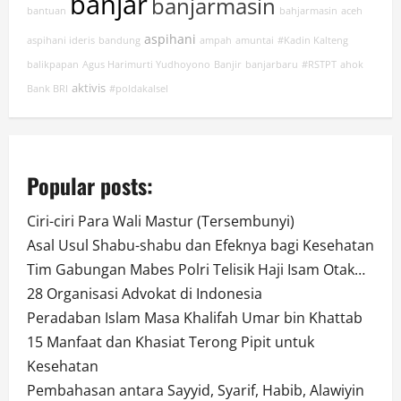
banjar
banjarmasin
bantuan
bahjarmasin
aceh
aspihani
aspihani ideris
bandung
ampah
amuntai
#Kadin Kalteng
balikpapan
Agus Harimurti Yudhoyono
Banjir
banjarbaru
#RSTPT
ahok
aktivis
Bank BRI
#poldakalsel
Popular posts:
Ciri-ciri Para Wali Mastur (Tersembunyi)
Asal Usul Shabu-shabu dan Efeknya bagi Kesehatan
Tim Gabungan Mabes Polri Telisik Haji Isam Otak…
28 Organisasi Advokat di Indonesia
Peradaban Islam Masa Khalifah Umar bin Khattab
15 Manfaat dan Khasiat Terong Pipit untuk
Kesehatan
Pembahasan antara Sayyid, Syarif, Habib, Alawiyin