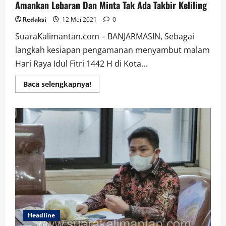
Amankan Lebaran Dan Minta Tak Ada Takbir Keliling
Redaksi
12 Mei 2021
0
SuaraKalimantan.com – BANJARMASIN, Sebagai
langkah kesiapan pengamanan menyambut malam
Hari Raya Idul Fitri 1442 H di Kota...
Read
Baca selengkapnya!
more
about
Gelar
Apel
Pasukan,
Polresta
Banjarmasin
Siap
Amankan
Lebaran
Dan
Minta
Tak
Ada
Takbir
Keliling
Headline