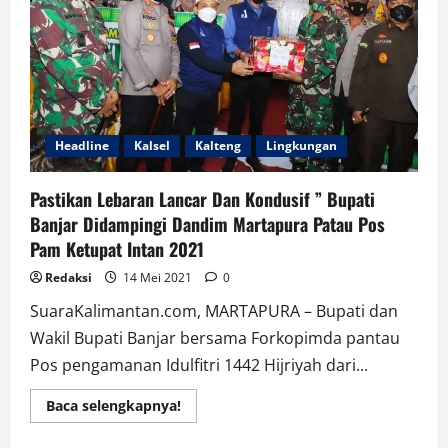
–
Polri
Patroli
Cipta
Kondisi
Kemanan
Headline
Kalsel
Kalteng
Lingkungan
Pastikan Lebaran Lancar Dan Kondusif ” Bupati
Banjar Didampingi Dandim Martapura Patau Pos
Pam Ketupat Intan 2021
Redaksi
14 Mei 2021
0
SuaraKalimantan.com, MARTAPURA – Bupati dan
Wakil Bupati Banjar bersama Forkopimda pantau
Pos pengamanan Idulfitri 1442 Hijriyah dari...
Read
Baca selengkapnya!
more
about
Pastikan