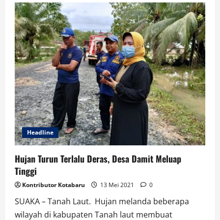
Lebaran
Lancar
Dan
Kondusif
”
Bupati
Banjar
Didampingi
Dandim
Martapura
Patau
Pos
Pam
Ketupat Intan
2021
Headline
Hujan Turun Terlalu Deras, Desa Damit Meluap
Tinggi
Kontributor Kotabaru
13 Mei 2021
0
SUAKA – Tanah Laut. Hujan melanda beberapa
wilayah di kabupaten Tanah laut membuat