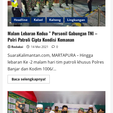
Barabai
Dari
Sampah
Headline
Kalsel
Kalteng
Lingkungan
Malam Lebaran Kedua ” Personil Gabungan TNI –
Polri Patroli Cipta Kondisi Kemanan
Redaksi
14 Mei 2021
0
SuaraKalimantan.com, MARTAPURA – Hingga
lebaran Ke -2 malam hari tim patroli khusus Polres
Banjar dan Kodim 1006/...
Read
Baca selengkapnya!
more
about
Malam
Lebaran
Kedua
”
Personil
Gabungan
TNI