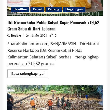
Headline
Kalsel
Kalteng
Lingkungan
Dit Resnarkoba Polda Kalsel Kejar Pemasok 719,52
Gram Sabu di Hari Lebaran
Redaksi
16 Mei 2021
0
SuaraKalimantan.com, BANJARMASIN – Direktorat
Reserse Narkoba (Dit Resnarkoba) Polda
Kalimantan Selatan (Kalsel) berhasil mengungkap
peredaran 719,52 gram...
Read
Baca selengkapnya!
more
about
Dit
Resnarkoba
Polda
Kalsel
Kejar
Pemasok
719,52
Gram