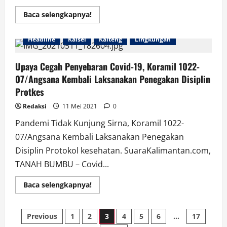
Read
Baca selengkapnya!
more
about
Wakil
Headline
Kalsel
Kalteng
Lingkungan
Bupati
Andi
Rudi
Latif,
Upaya Cegah Penyebaran Covid-19, Koramil 1022-
Bersama
07/Angsana Kembali Laksanakan Penegakan Disiplin
Forkopimda
Kunjungi
Protkes
Pospam
Kotabaru
Redaksi
11 Mei 2021
0
Pandemi Tidak Kunjung Sirna, Koramil 1022-
07/Angsana Kembali Laksanakan Penegakan
Disiplin Protokol kesehatan. SuaraKalimantan.com,
TANAH BUMBU – Covid...
Read
Baca selengkapnya!
more
about
Upaya
Paginasi
Cegah
Previous
1
2
3
4
5
6
…
17
Penyebaran
Covid-