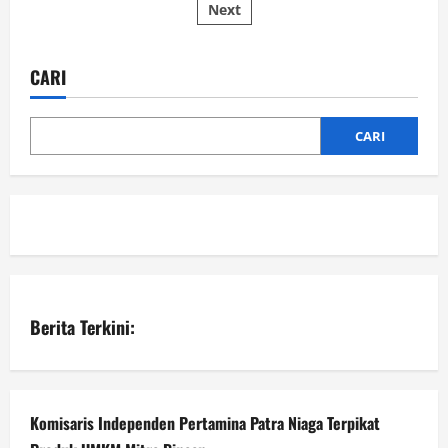
Next
pos
19,
Koramil
1022-
07/Angsana
Kembali
CARI
Laksanakan
Penegakan
Disiplin
Protkes
CARI
Berita Terkini:
Komisaris Independen Pertamina Patra Niaga Terpikat