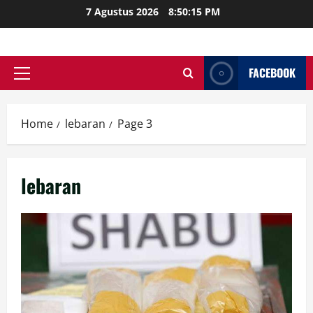
Skip
7 Agustus 2026
8:50:16 PM
to
content
FACEBOOK
Primary
Menu
Home
lebaran
Page 3
lebaran