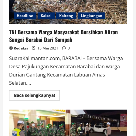
Sabu
di
Hari
Lebaran
Headline
Kalsel
Kalteng
Lingkungan
TNI Bersama Warga Masyarakat Bersihkan Aliran
Sungai Barabai Dari Sampah
Redaksi
15 Mei 2021
0
SuaraKalimantan.com, BARABAI – Bersama Warga
Desa Pajukungan Kecamatan Barabai dan warga
Durian Gantang Kecamatan Labuan Amas
Selatan,...
Read
Baca selengkapnya!
more
about
TNI
Bersama
Warga
Masyarakat
Bersihkan
Aliran
Sungai