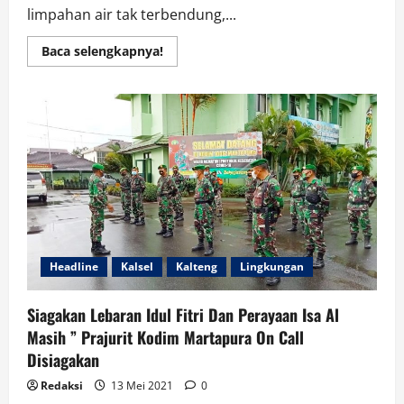
limpahan air tak terbendung,...
Read
Baca selengkapnya!
more
about
Hujan
Turun
Terlalu
Deras,
Desa
Damit
Meluap
Tinggi
Headline
Kalsel
Kalteng
Lingkungan
Siagakan Lebaran Idul Fitri Dan Perayaan Isa Al
Masih ” Prajurit Kodim Martapura On Call
Disiagakan
Redaksi
13 Mei 2021
0