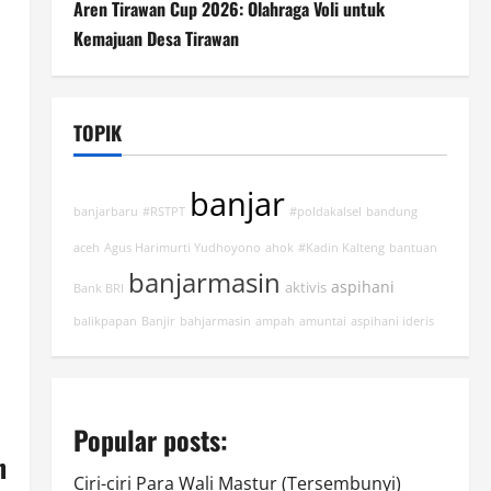
Aren Tirawan Cup 2026: Olahraga Voli untuk
Kemajuan Desa Tirawan
TOPIK
banjar
banjarbaru
#RSTPT
#poldakalsel
bandung
aceh
Agus Harimurti Yudhoyono
ahok
#Kadin Kalteng
bantuan
banjarmasin
aspihani
aktivis
Bank BRI
balikpapan
Banjir
bahjarmasin
ampah
amuntai
aspihani ideris
Popular posts:
n
Ciri-ciri Para Wali Mastur (Tersembunyi)