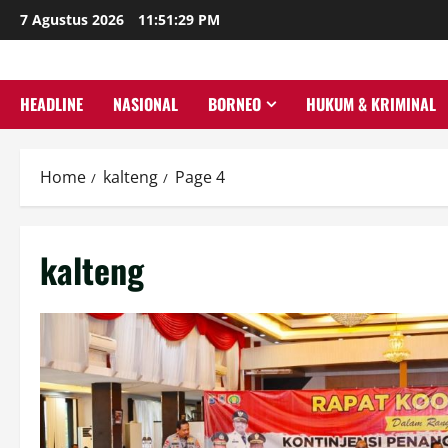
Skip
7 Agustus 2026
11:51:30 PM
to
content
HEADLINE
NASIONAL
BORNEO
HUKUM & KRIMINAL
Home
kalteng
Page 4
kalteng