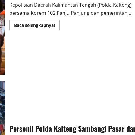
Kepolisian Daerah Kalimantan Tengah (Polda Kalteng)
bersama Korem 102 Panju Panjung dan pemerintah...
Read
Baca selengkapnya!
more
about
Kapolda,
Wagub,
Danrem
dan
Walikota
Sapa
Warga
Saat
Pemberlakuan
PPKM
Personil Polda Kalteng Sambangi Pasar da