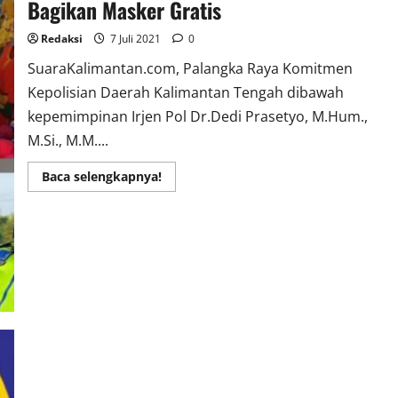
Bagikan Masker Gratis
Redaksi
7 Juli 2021
0
SuaraKalimantan.com, Palangka Raya Komitmen
Kepolisian Daerah Kalimantan Tengah dibawah
kepemimpinan Irjen Pol Dr.Dedi Prasetyo, M.Hum.,
M.Si., M.M....
Read
Baca selengkapnya!
more
about
Personil
Polda
Kalteng
Sambangi
Pasar
dan
Bagikan
Masker
Gratis