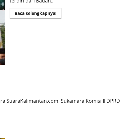
terdiri dari Badan...
Read
Baca selengkapnya!
more
about
Presiden
BEM
UPR
Sebut
DPRD
Kalteng
“The
King
Of
Lip
Service”
a SuaraKalimantan.com, Sukamara Komisi II DPRD