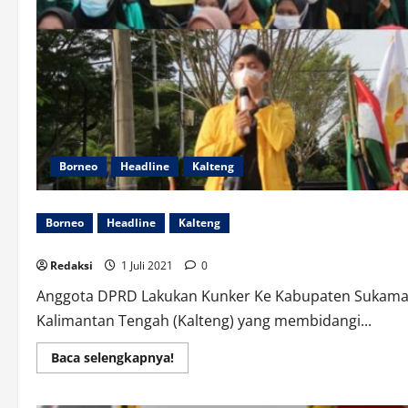
Borneo
Headline
Kalteng
Borneo
Headline
Kalteng
Redaksi
1 Juli 2021
0
Anggota DPRD Lakukan Kunker Ke Kabupaten Sukamar
Kalimantan Tengah (Kalteng) yang membidangi...
Read
Baca selengkapnya!
more
about