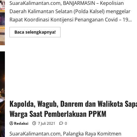
SuaraKalimantan.com, BANJARMASIN – Kepolisian
Daerah Kalimantan Selatan (Polda Kalsel) menggelar
Rapat Koordinasi Kontijensi Penanganan Covid – 19...
Read
Baca selengkapnya!
more
about
Polda
Kalsel
Bersama
Forkopimda
Gelar
Rapat
Koordinasi
Penanganan
Covid-
19
Kapolda, Wagub, Danrem dan Walikota Sap
Warga Saat Pemberlakuan PPKM
Redaksi
7 Juli 2021
0
SuaraKalimantan.com, Palangka Raya Komitmen