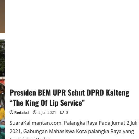
Kalteng
Berusia
48
Tahun,
Digelar
Acara
Ultah
Sederhana
Presiden BEM UPR Sebut DPRD Kalteng
“The King Of Lip Service”
Redaksi
2 Juli 2021
0
SuaraKalimantan.com, Palangka Raya Pada Jumat 2 Juli
2021, Gabungan Mahasiswa Kota palangka Raya yang