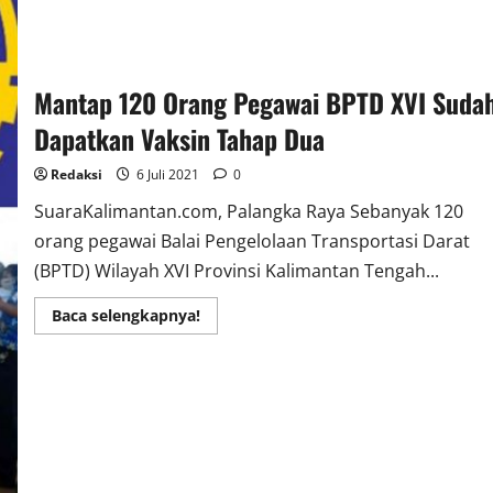
Mantap 120 Orang Pegawai BPTD XVI Suda
Dapatkan Vaksin Tahap Dua
Redaksi
6 Juli 2021
0
SuaraKalimantan.com, Palangka Raya Sebanyak 120
orang pegawai Balai Pengelolaan Transportasi Darat
(BPTD) Wilayah XVI Provinsi Kalimantan Tengah...
Read
Baca selengkapnya!
more
about
Mantap
120
Orang
Pegawai
BPTD
XVI
Sudah
Dapatkan
Vaksin