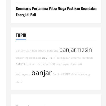
Komisaris Pertamina Patra Niaga Pastikan Keandalan
Energi di Bali
TOPIK
banjarmasin
bahjarmasin
banjarbaru
bandung
aspihani
ampah
#poldakalsel
balikpapan
amuntai
bantuan
aktivis
aspihani ideris
Bank BRI
aceh
Agus Harimurti
banjar
Yudhoyono
Banjir
#RSTPT
#Kadin Kalteng
ahok