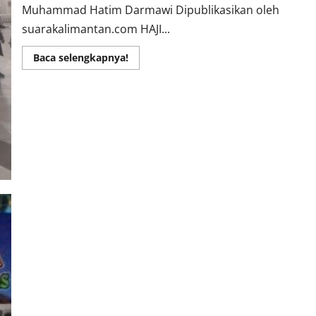
Muhammad Hatim Darmawi Dipublikasikan oleh
suarakalimantan.com HAJI...
Read
Baca selengkapnya!
more
about
Cerita
Singkat
Kehidupan
Anak
Kampung
di
Sungai
Tabuk