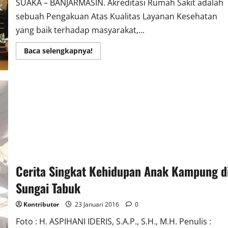
SUAKA – BANJARMASIN. Akreditasi Rumah Sakit adalah
sebuah Pengakuan Atas Kualitas Layanan Kesehatan
yang baik terhadap masyarakat,...
Read
Baca selengkapnya!
more
about
RSUD
Dr
H
Moch
Ansari
Saleh
Raih
Sertifikat
Akreditasi
Paripurna
Cerita Singkat Kehidupan Anak Kampung d
Sungai Tabuk
Kontributor
23 Januari 2016
0
Foto : H. ASPIHANI IDERIS, S.A.P., S.H., M.H. Penulis :