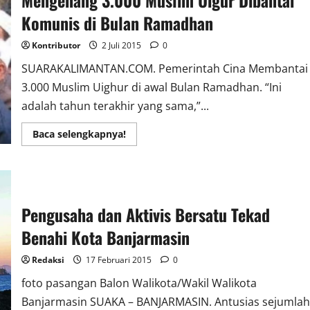
Mengenang 3.000 Muslim Uigur Dibantai
Komunis di Bulan Ramadhan
Kontributor
2 Juli 2015
0
SUARAKALIMANTAN.COM. Pemerintah Cina Membantai
3.000 Muslim Uighur di awal Bulan Ramadhan. “Ini
adalah tahun terakhir yang sama,”...
Read
Baca selengkapnya!
more
about
Mengenang
3.000
Muslim
Uigur
Dibantai
Pengusaha dan Aktivis Bersatu Tekad
Komunis
di
Bulan
Benahi Kota Banjarmasin
Ramadhan
Redaksi
17 Februari 2015
0
foto pasangan Balon Walikota/Wakil Walikota
Banjarmasin SUAKA – BANJARMASIN. Antusias sejumlah