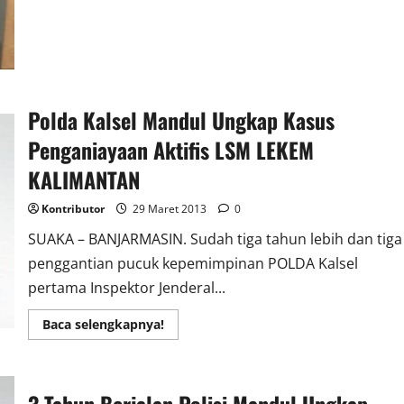
Dirikan
Syarikat
Advokat
Indonesia
Raya
di
Banjarmasin
Polda Kalsel Mandul Ungkap Kasus
Penganiayaan Aktifis LSM LEKEM
KALIMANTAN
Kontributor
29 Maret 2013
0
SUAKA – BANJARMASIN. Sudah tiga tahun lebih dan tiga
penggantian pucuk kepemimpinan POLDA Kalsel
pertama Inspektor Jenderal...
Read
Baca selengkapnya!
more
about
Polda
Kalsel
Mandul
Ungkap