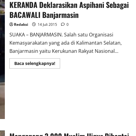
KERANDA Deklarasikan Aspihani Sebagai
BACAWALI Banjarmasin
Redaksi
14 Juli 2015
0
SUAKA – BANJARMASIN. Salah satu Organisasi
Kemasyarakatan yang ada di Kalimantan Selatan,
Banjarmasin yaitu Kerukunan Rakyat Nasional...
Read
Baca selengkapnya!
more
about
KERANDA
Deklarasikan
Aspihani
Sebagai
BACAWALI
Banjarmasin