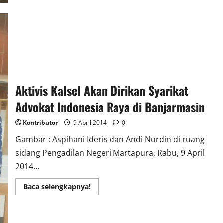
Investigasi
LSM
LEKEM
KALIMANTAN,
Alam
Hancur
Dampak
Tambang
Batubara
Banjir
Bakal
Terjadi
Aktivis Kalsel Akan Dirikan Syarikat
Advokat Indonesia Raya di Banjarmasin
Kontributor
9 April 2014
0
Gambar : Aspihani Ideris dan Andi Nurdin di ruang
sidang Pengadilan Negeri Martapura, Rabu, 9 April
2014...
Read
Baca selengkapnya!
more
about
Aktivis
Kalsel
Akan