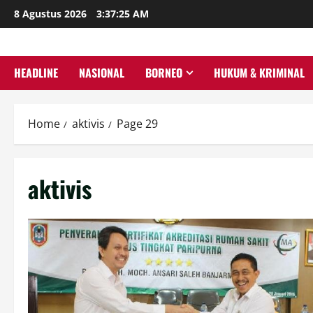
Skip
8 Agustus 2026
3:37:27 AM
to
content
HEADLINE
NASIONAL
BORNEO
HUKUM & KRIMINAL
Home
aktivis
Page 29
aktivis