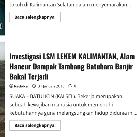
tokoh di Kalimantan Selatan dalam menyemarakan...
Read
Baca selengkapnya!
more
about
Pengusaha
dan
Aktivis
Bersatu
Tekad
Benahi
Investigasi LSM LEKEM KALIMANTAN, Alam
Kota
Banjarmasin
Hancur Dampak Tambang Batubara Banjir
Bakal Terjadi
Redaksi
31 Januari 2015
0
SUAKA – BATULICIN (KALSEL). Bekerja merupakan
sebuah kewajiban manusia untuk memenuhi
kebutuhannya guna melangsungkan hidup didunia ini,..
Read
Baca selengkapnya!
more
about