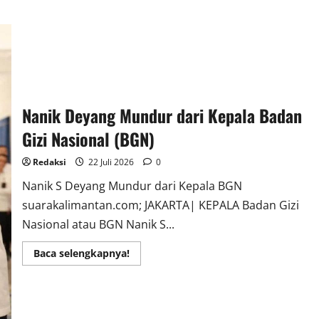
about
Prabowo
Resmi
Lantik
Sudaryono
jadi
Kepala
BGN
Nanik Deyang Mundur dari Kepala Badan
Gizi Nasional (BGN)
Redaksi
22 Juli 2026
0
Nanik S Deyang Mundur dari Kepala BGN
suarakalimantan.com; JAKARTA| KEPALA Badan Gizi
Nasional atau BGN Nanik S...
Read
Baca selengkapnya!
more
about
Nanik
Deyang
Mundur
dari