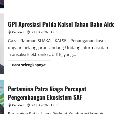
more
about
Pertamina
Patra
Niaga
Pastikan
GPI Apresiasi Polda Kalsel Tahan Babe Ald
Layanan
SPBU
di
Redaksi
23 Juli 2026
0
Palembang
Berjalan
Optimal
Gazali Rahman SUAKA – KALSEL. Penanganan kasus
dugaan pelanggaran Undang-Undang Informasi dan
Transaksi Elektronik (UU ITE) yang...
Read
Baca selengkapnya!
more
about
GPI
Apresiasi
Polda
Kalsel
Pertamina Patra Niaga Percepat
Tahan
Babe
Pengembangan Ekosistem SAF
Aldo
Redaksi
22 Juli 2026
0
Pertamina Patra Niaga Perkuat Kolaborasi Menuju