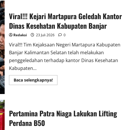
Kota
Penyu
Viral!!! Kejari Martapura Geledah Kantor
Dinas Kesehatan Kabupaten Banjar
Redaksi
23 Juli 2026
0
Viral!!! Tim Kejaksaan Negeri Martapura Kabupaten
Banjar Kalimantan Selatan telah melakukan
penggeledahan terhadap kantor Dinas Kesehatan
Kabupaten...
Read
Baca selengkapnya!
more
about
Viral!!!
Kejari
Martapura
Geledah
Kantor
Pertamina Patra Niaga Lakukan Lifting
Dinas
Kesehatan
Kabupaten
Perdana B50
Banjar