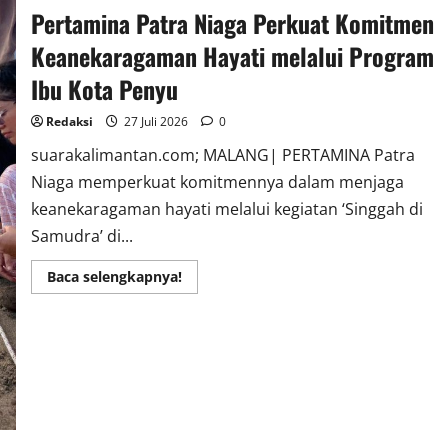
Pertamina Patra Niaga Perkuat Komitmen
Keanekaragaman Hayati melalui Program
Ibu Kota Penyu
Redaksi
27 Juli 2026
0
suarakalimantan.com; MALANG| PERTAMINA Patra
Niaga memperkuat komitmennya dalam menjaga
keanekaragaman hayati melalui kegiatan ‘Singgah di
Samudra’ di...
Read
Baca selengkapnya!
more
about
Pertamina
Patra
Niaga
Perkuat
Komitmen
Keanekaragaman
Hayati
melalui
Program
Ibu