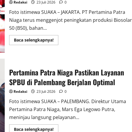
Redaksi
23 Juli 2026
0
Foto istimewa SUAKA – JAKARTA. PT Pertamina Patra
Niaga terus menggenjot peningkatan produksi Biosolar
50 (B50), bahan...
Read
Baca selengkapnya!
more
about
Pertamina
Patra
Niaga
Lakukan
Lifting
Pertamina Patra Niaga Pastikan Layanan
Perdana
B50
SPBU di Palembang Berjalan Optimal
Redaksi
23 Juli 2026
0
Foto istimewa SUAKA – PALEMBANG. Direktur Utama
Pertamina Patra Niaga, Mars Ega Legowo Putra,
meninjau langsung pelayanan...
Read
Baca selengkapnya!