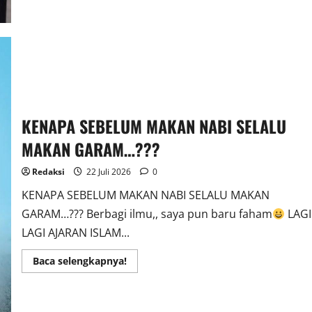
Kepala
Badan
Gizi
Nasional
(BGN)
KENAPA SEBELUM MAKAN NABI SELALU
MAKAN GARAM…???
Redaksi
22 Juli 2026
0
KENAPA SEBELUM MAKAN NABI SELALU MAKAN
GARAM…??? Berbagi ilmu,, saya pun baru faham
LAGI
LAGI AJARAN ISLAM...
Read
Baca selengkapnya!
more
about
KENAPA
SEBELUM
MAKAN