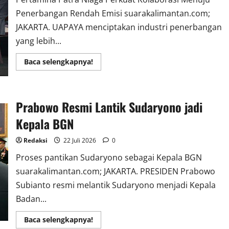
Penerbangan Rendah Emisi suarakalimantan.com;
JAKARTA. UAPAYA menciptakan industri penerbangan
yang lebih...
Read
Baca selengkapnya!
more
about
Pertamina
Patra
Niaga
Prabowo Resmi Lantik Sudaryono jadi
Percepat
Pengembangan
Ekosistem
Kepala BGN
SAF
Redaksi
22 Juli 2026
0
Proses pantikan Sudaryono sebagai Kepala BGN
suarakalimantan.com; JAKARTA. PRESIDEN Prabowo
Subianto resmi melantik Sudaryono menjadi Kepala
Badan...
Read
Baca selengkapnya!
more