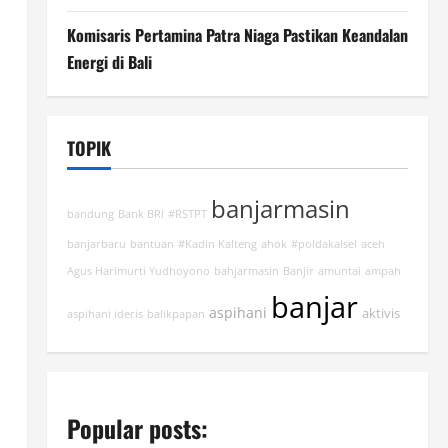
Komisaris Pertamina Patra Niaga Pastikan Keandalan
Energi di Bali
TOPIK
banjarmasin
bandung
Bank BRI
#RSTPT
banjarbaru
bantuan
#Kadin Kalteng
ahok
#poldakalsel
aceh
Agus Harimurti Yudhoyono
bahjarmasin
Banjir
amuntai
ampah
banjar
aspihani
aktivis
aspihani ideris
balikpapan
Popular posts: