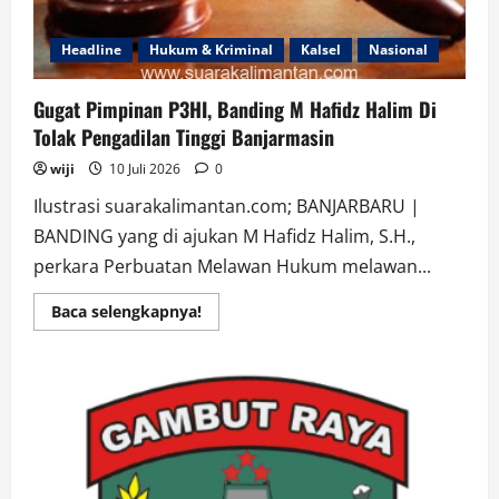
Headline
Hukum & Kriminal
Kalsel
Nasional
Gugat Pimpinan P3HI, Banding M Hafidz Halim Di
Tolak Pengadilan Tinggi Banjarmasin
wiji
10 Juli 2026
0
Ilustrasi suarakalimantan.com; BANJARBARU |
BANDING yang di ajukan M Hafidz Halim, S.H.,
perkara Perbuatan Melawan Hukum melawan...
Read
Baca selengkapnya!
more
about
Gugat
Pimpinan
P3HI,
Banding
M
Hafidz
Halim
Di
Tolak
Pengadilan