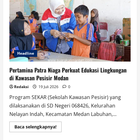
Hormati
Proses
Hukum
dan
Tak
Kedepankan
Opini
di
Luar
Persidangan
Headline
Pertamina Patra Niaga Perkuat Edukasi Lingkungan
di Kawasan Pesisir Medan
Redaksi
19 Juli 2026
0
Program SEKAR (Sekolah Kawasan Pesisir) yang
dilaksanakan di SD Negeri 068426, Kelurahan
Nelayan Indah, Kecamatan Medan Labuhan,...
Read
Baca selengkapnya!
more
about
Pertamina