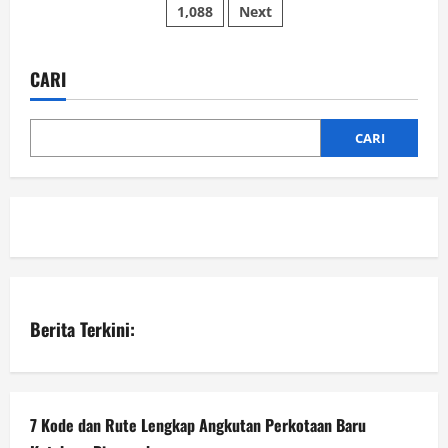
Perkuat
1,088
Next
pos
Kemandirian
Masyarakat
Lewat
Pemberdayaan
Berbasis
CARI
Potensi
Lokal
dari
Sumatera
CARI
hingga
Maluku
Berita Terkini:
7 Kode dan Rute Lengkap Angkutan Perkotaan Baru