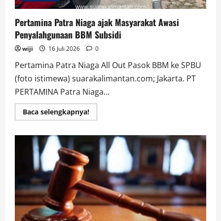
Pertamina Patra Niaga ajak Masyarakat Awasi
Penyalahgunaan BBM Subsidi
wiji
16 Juli 2026
0
Pertamina Patra Niaga All Out Pasok BBM ke SPBU
(foto istimewa) suarakalimantan.com; Jakarta. PT
PERTAMINA Patra Niaga...
Read
Baca selengkapnya!
more
about
Pertamina
Patra
Niaga
ajak
Masyarakat
Awasi
Penyalahgunaan
BBM
Subsidi