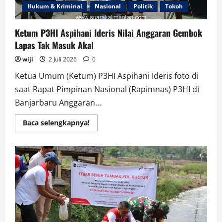
Hukum & Kriminal
Nasional
Politik
Tokoh
Ketum P3HI Aspihani Ideris Nilai Anggaran Gembok
Lapas Tak Masuk Akal
wiji
2 Juli 2026
0
Ketua Umum (Ketum) P3HI Aspihani Ideris foto di
saat Rapat Pimpinan Nasional (Rapimnas) P3HI di
Banjarbaru Anggaran...
Read
Baca selengkapnya!
more
about
Ketum
P3HI
Aspihani
Ideris
Nilai
Anggaran
Gembok
Lapas
Tak
Masuk
Akal