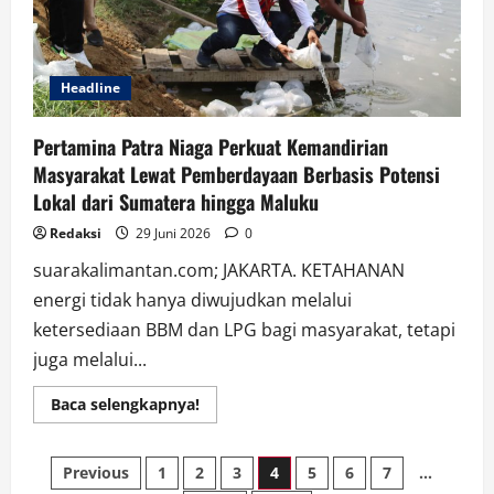
Headline
Pertamina Patra Niaga Perkuat Kemandirian
Masyarakat Lewat Pemberdayaan Berbasis Potensi
Lokal dari Sumatera hingga Maluku
Redaksi
29 Juni 2026
0
suarakalimantan.com; JAKARTA. KETAHANAN
energi tidak hanya diwujudkan melalui
ketersediaan BBM dan LPG bagi masyarakat, tetapi
juga melalui...
Read
Baca selengkapnya!
more
about
Pertamina
Paginasi
Patra
Previous
1
2
3
4
5
6
7
…
Niaga