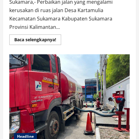
Sukamara,- Perbaikan jalan yang mengalami
kerusakan di ruas jalan Desa Kartamulia
Kecamatan Sukamara Kabupaten Sukamara
Provinsi Kalimantan...
Read
Baca selengkapnya!
more
about
PT.
Sungai
Rangit
Prime
Agri
Resource
Kembali
Tutup
Jalan
Berlubang
Bersama
DPUPRPRKP
Sukamara
Headline