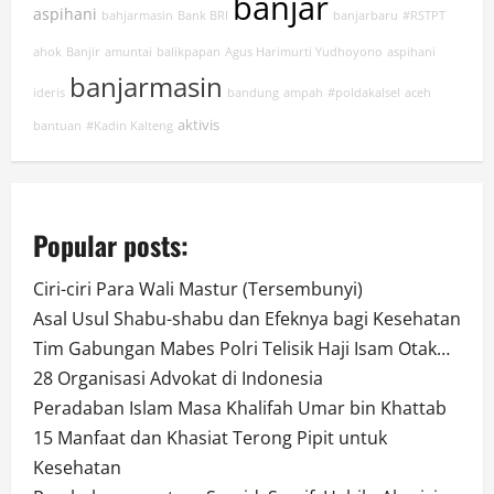
banjar
aspihani
bahjarmasin
Bank BRI
banjarbaru
#RSTPT
ahok
Banjir
amuntai
balikpapan
Agus Harimurti Yudhoyono
aspihani
banjarmasin
ideris
bandung
ampah
#poldakalsel
aceh
aktivis
bantuan
#Kadin Kalteng
Popular posts:
Ciri-ciri Para Wali Mastur (Tersembunyi)
Asal Usul Shabu-shabu dan Efeknya bagi Kesehatan
Tim Gabungan Mabes Polri Telisik Haji Isam Otak…
28 Organisasi Advokat di Indonesia
Peradaban Islam Masa Khalifah Umar bin Khattab
15 Manfaat dan Khasiat Terong Pipit untuk
Kesehatan