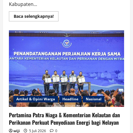
Kabupaten...
Read
Baca selengkapnya!
more
about
Aspihani
Berharap
2027
Gambut
Raya
Jadi
Kabupaten,
2029
Pemilu
Pileg
dan
Pilkada
Artikel & Opini Warga
Headline
Nasional
Pertamina Patra Niaga & Kementerian Kelautan dan
Perikanan Perkuat Penyediaan Energi bagi Nelayan
wiji
5 Juli 2026
0