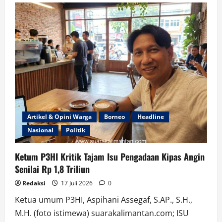
Patra
Niaga
Perkuat
Edukasi
Lingkungan
di
Kawasan
Pesisir
Medan
Artikel & Opini Warga
Borneo
Headline
Nasional
Politik
Ketum P3HI Kritik Tajam Isu Pengadaan Kipas Angin
Senilai Rp 1,8 Triliun
Redaksi
17 Juli 2026
0
Ketua umum P3HI, Aspihani Assegaf, S.AP., S.H.,
M.H. (foto istimewa) suarakalimantan.com; ISU