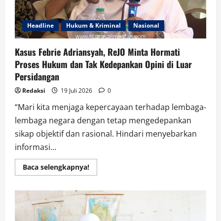
Headline
Hukum & Kriminal
Nasional
Kasus Febrie Adriansyah, ReJO Minta Hormati
Proses Hukum dan Tak Kedepankan Opini di Luar
Persidangan
Redaksi
19 Juli 2026
0
“Mari kita menjaga kepercayaan terhadap lembaga-
lembaga negara dengan tetap mengedepankan
sikap objektif dan rasional. Hindari menyebarkan
informasi...
Read
Baca selengkapnya!
more
about
Kasus
Febrie
Adriansyah,
ReJO
Minta