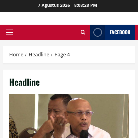
Skip
7 Agustus 2026
8:08:29 PM
to
content
FACEBOOK
Primary
Menu
Home
Headline
Page 4
Headline