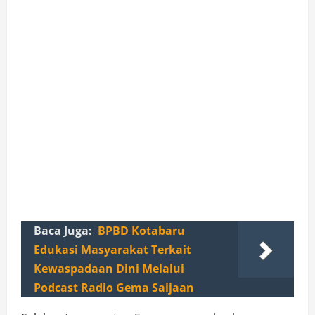
Baca Juga:
BPBD Kotabaru
Edukasi Masyarakat Terkait
Kewaspadaan Dini Melalui
Podcast Radio Gema Saijaan