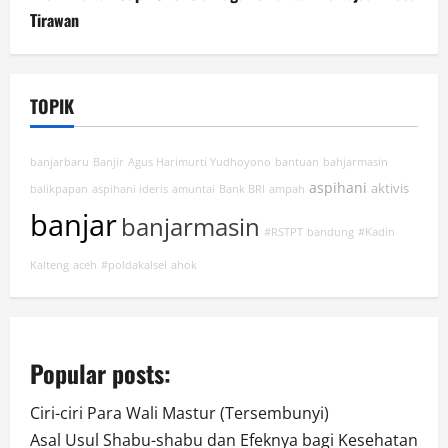
Tirawan
TOPIK
banjarbaru
Banjir
Agus Harimurti Yudhoyono
bantuan
bahjarmasin
aspihani
aktivis
balikpapan
aspihani ideris
amuntai
Bank BRI
ampah
banjar
banjarmasin
#RSTPT
bandung
#Kadin
Kalteng
aceh
#poldakalsel
ahok
Popular posts:
Ciri-ciri Para Wali Mastur (Tersembunyi)
Asal Usul Shabu-shabu dan Efeknya bagi Kesehatan