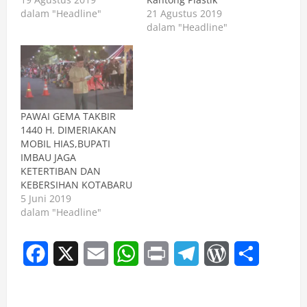
dalam "Headline"
21 Agustus 2019
dalam "Headline"
PAWAI GEMA TAKBIR
1440 H. DIMERIAKAN
MOBIL HIAS,BUPATI
IMBAU JAGA
KETERTIBAN DAN
KEBERSIHAN KOTABARU
5 Juni 2019
dalam "Headline"
Facebook
X
Email
WhatsApp
Print
Telegram
WordPress
Share
P