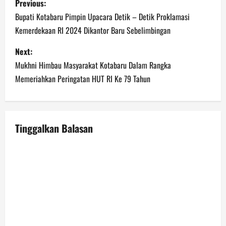
Previous:
o
Bupati Kotabaru Pimpin Upacara Detik – Detik Proklamasi
Kemerdekaan RI 2024 Dikantor Baru Sebelimbingan
s
Next:
t
Mukhni Himbau Masyarakat Kotabaru Dalam Rangka
n
Memeriahkan Peringatan HUT RI Ke 79 Tahun
a
v
Tinggalkan Balasan
i
g
a
t