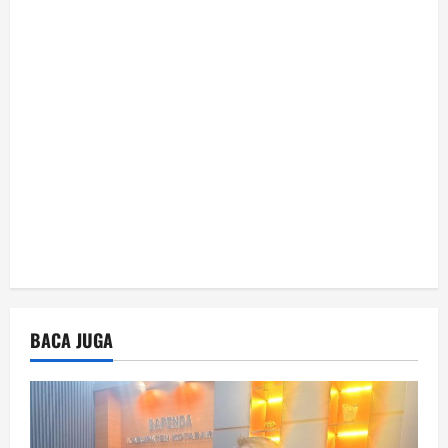
i
o
n
BACA JUGA