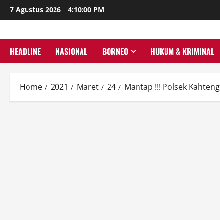
Skip
7 Agustus 2026
4:10:01 PM
to
content
HEADLINE
NASIONAL
BORNEO
HUKUM & KRIMINAL
Home
2021
Maret
24
Mantap !!! Polsek Kahten