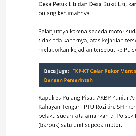
Desa Petuk Liti dan Desa Bukit Liti, 
pulang kerumahnya.
Selanjutnya karena sepeda motor suda
tidak ada kabarnya, atas kejadian ter
melaporkan kejadian tersebut ke Pol
Baca Juga:
FKP-KT Gelar Rakor Manta
Dengan Pemerintah
Kapolres Pulang Pisau AKBP Yuniar Ari
Kahayan Tengah IPTU Rozikin, SH mem
pelaku sudah kita amankan di Polsek 
(barbuk) satu unit sepeda motor.