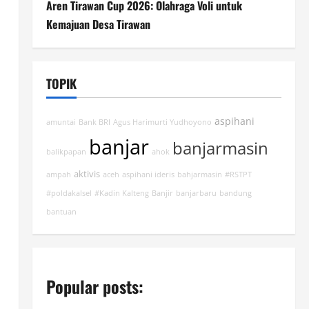
Aren Tirawan Cup 2026: Olahraga Voli untuk
Kemajuan Desa Tirawan
TOPIK
aspihani
amuntai
Bank BRI
Agus Harimurti Yudhoyono
banjar
banjarmasin
balikpapan
ahok
aktivis
ampah
aceh
aspihani ideris
bahjarmasin
#RSTPT
#poldakalsel
#Kadin Kalteng
Banjir
banjarbaru
bandung
bantuan
Popular posts: