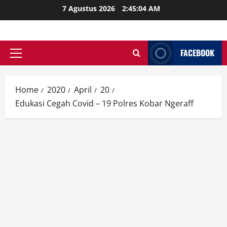
Skip
7 Agustus 2026
2:45:06 AM
to
content
FACEBOOK
Primary
Menu
Home
2020
April
20
Edukasi Cegah Covid – 19 Polres Kobar Ngeraff