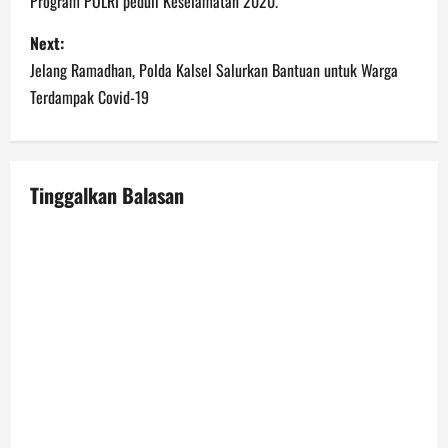
Program POLRI peduli Keselamatan 2020.
s
Next:
t
Jelang Ramadhan, Polda Kalsel Salurkan Bantuan untuk Warga
n
Terdampak Covid-19
a
v
Tinggalkan Balasan
i
g
a
t
i
o