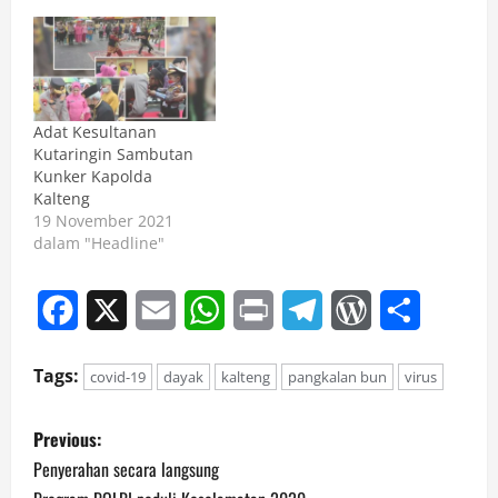
Adat Kesultanan
Kutaringin Sambutan
Kunker Kapolda
Kalteng
19 November 2021
dalam "Headline"
Facebook
X
Email
WhatsApp
Print
Telegram
WordPress
Share
Tags:
covid-19
dayak
kalteng
pangkalan bun
virus
P
Previous:
o
Penyerahan secara langsung