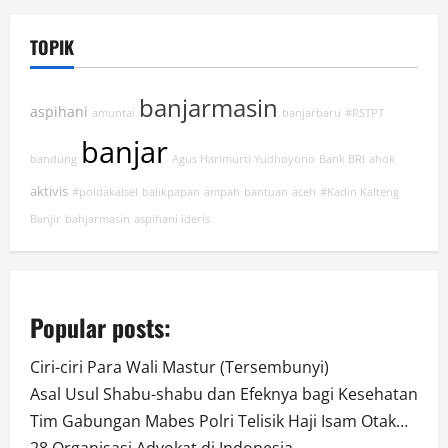
TOPIK
banjarmasin
aspihani
amuntai
banjarbaru
#RSTPT
banjar
bandung
Agus Harimurti Yudhoyono
Bank BRI
ahok
aktivis
#poldakalsel
balikpapan
ampah
bantuan
aceh
#Kadin Kalteng
Banjir
bahjarmasin
aspihani ideris
Popular posts:
Ciri-ciri Para Wali Mastur (Tersembunyi)
Asal Usul Shabu-shabu dan Efeknya bagi Kesehatan
Tim Gabungan Mabes Polri Telisik Haji Isam Otak…
28 Organisasi Advokat di Indonesia