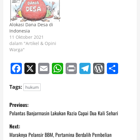
Alokasi Dana Desa di
Indonesia
11 Oktober 2021
dalam "Artikel & Opini
Warga"
Facebook
X
Email
WhatsApp
Print
Telegram
WordPress
Share
Tags:
hukum
P
Previous:
o
Polantas Banjarmasin Lakukan Razia Capai Dua Kali Sehari
s
Next:
Maraknya Pelansir BBM, Pertamina Berdalih Pembelian