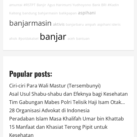
amuntai
#RSTPT
Banjir
Agus Harimurti Yudhoyono
Bank BRI
#Kadin
aspihani
Kalteng
bandung
bahjarmasin
balikpapan
banjarmasin
aktivis
banjarbaru
ampah
aspihani ideris
banjar
ahok
#poldakalsel
aceh
bantuan
Popular posts:
Ciri-ciri Para Wali Mastur (Tersembunyi)
Asal Usul Shabu-shabu dan Efeknya bagi Kesehatan
Tim Gabungan Mabes Polri Telisik Haji Isam Otak…
28 Organisasi Advokat di Indonesia
Peradaban Islam Masa Khalifah Umar bin Khattab
15 Manfaat dan Khasiat Terong Pipit untuk
Kesehatan