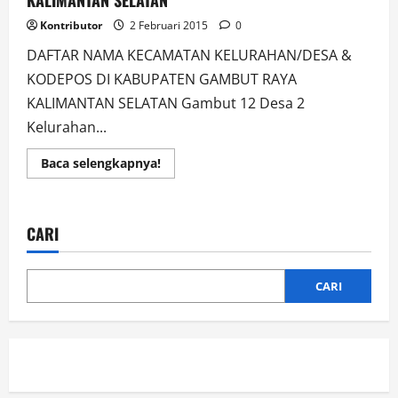
KALIMANTAN SELATAN
Kontributor
2 Februari 2015
0
DAFTAR NAMA KECAMATAN KELURAHAN/DESA &
KODEPOS DI KABUPATEN GAMBUT RAYA
KALIMANTAN SELATAN Gambut 12 Desa 2
Kelurahan...
Read
Baca selengkapnya!
more
about
DAFTAR
NAMA
KECAMATAN
CARI
KELURAHAN/DESA
&
KODEPOS
DI
KABUPATEN
CARI
GAMBUT
RAYA
KALIMANTAN
SELATAN