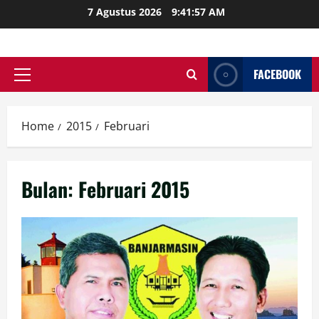
Skip
7 Agustus 2026
9:41:58 AM
to
content
FACEBOOK
Primary
Menu
Home
2015
Februari
Bulan:
Februari 2015