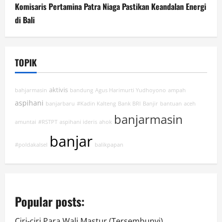
Komisaris Pertamina Patra Niaga Pastikan Keandalan Energi
di Bali
TOPIK
aktivis
bahjarmasin
bandung
Agus Harimurti Yudhoyono
ampah
aspihani
banjarbaru
#Kadin Kalteng
Bank BRI
Banjir
bantuan
aceh
banjarmasin
amuntai
#RSTPT
aspihani ideris
ahok
banjar
#poldakalsel
balikpapan
Popular posts:
Ciri-ciri Para Wali Mastur (Tersembunyi)