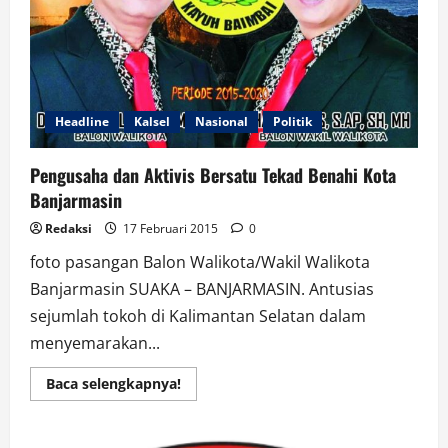
Headline
Kalsel
Nasional
Politik
Pengusaha dan Aktivis Bersatu Tekad Benahi Kota
Banjarmasin
Redaksi
17 Februari 2015
0
foto pasangan Balon Walikota/Wakil Walikota
Banjarmasin SUAKA – BANJARMASIN. Antusias
sejumlah tokoh di Kalimantan Selatan dalam
menyemarakan...
Read
Baca selengkapnya!
more
about
Pengusaha
dan