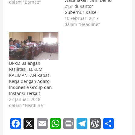
Wacanakan “Aksi Demo
dalam "Borneo"
212” di Kantor
Gubernur Kalsel
10 Februari 2017
dalam "Headline"
DPRD Balangan
Fasilitasi, LEKEM
KALIMANTAN Rapat
Kerja dengan Adaro
Indonesia Group dan
Instansi Terkait
22 Januari 2018
dalam "Headline"
Facebook
X
Email
WhatsApp
Print
Telegram
WordPress
Share