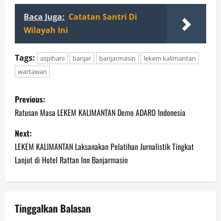
Baca Juga:
Catatan Santri Di
Wilayah Ini
Tags:
aspihani
banjar
banjarmasin
lekem kalimantan
wartawan
P
Previous:
o
Ratusan Masa LEKEM KALIMANTAN Demo ADARO Indonesia
s
Next:
LEKEM KALIMANTAN Laksanakan Pelatihan Jurnalistik Tingkat
t
Lanjut di Hotel Rattan Inn Banjarmasin
n
a
Tinggalkan Balasan
v