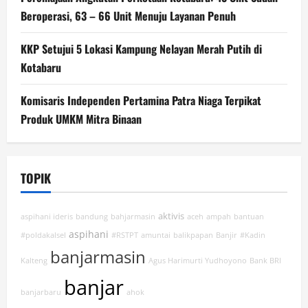
Beroperasi, 63 – 66 Unit Menuju Layanan Penuh
KKP Setujui 5 Lokasi Kampung Nelayan Merah Putih di
Kotabaru
Komisaris Independen Pertamina Patra Niaga Terpikat
Produk UMKM Mitra Binaan
TOPIK
aktivis
aspihani ideris
bandung
bahjarmasin
aceh
ampah
bantuan
aspihani
#poldakalsel
#RSTPT
amuntai
balikpapan
Banjir
#Kadin
banjarmasin
Kalteng
Agus Harimurti Yudhoyono
Bank BRI
banjar
banjarbaru
ahok