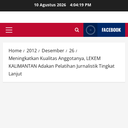
Skip
10 Agustus 2026
4:04:20 PM
to
content
FACEBOOK
Primary
Menu
Home
2012
Desember
26
Meningkatkan Kualitas Anggotanya, LEKEM
KALIMANTAN Adakan Pelatihan Jurnalistik Tingkat
Lanjut