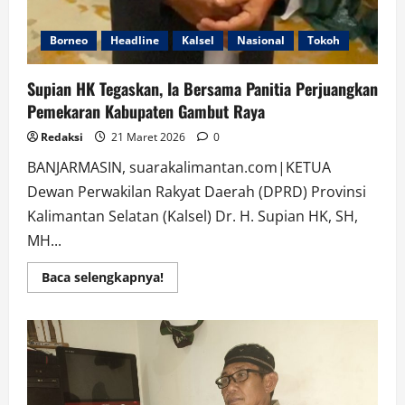
Borneo
Headline
Kalsel
Nasional
Tokoh
Supian HK Tegaskan, Ia Bersama Panitia Perjuangkan
Pemekaran Kabupaten Gambut Raya
Redaksi
21 Maret 2026
0
BANJARMASIN, suarakalimantan.com|KETUA
Dewan Perwakilan Rakyat Daerah (DPRD) Provinsi
Kalimantan Selatan (Kalsel) Dr. H. Supian HK, SH,
MH...
Read
Baca selengkapnya!
more
about
Supian
HK
Tegaskan,
Ia
Bersama
Panitia
Perjuangkan
Pemekaran