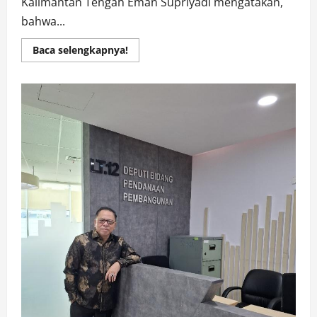
Kalimantan Tengah Eman Supriyadi mengatakan,
bahwa...
Read
Baca selengkapnya!
more
about
Eman
Supriyadi
:
Perpres
No
5
Tahun
2025,
Wajib
Berpihak
kepada
Rakyat