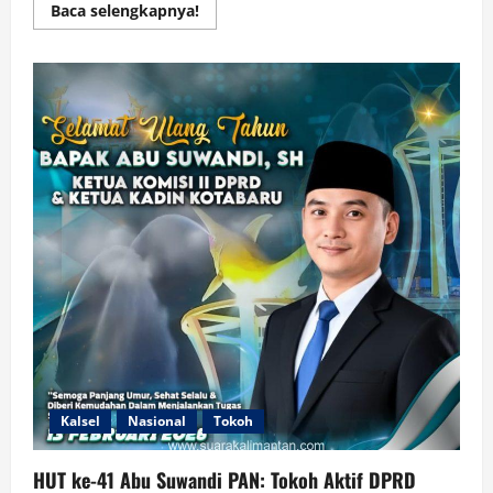
Read
Baca selengkapnya!
more
about
Kemana
Larinya
100
Ton
Kurma
Bantuan
Arab
Saudi?
Benarkan
Pernyataan
Menteri
Agama
ini?
Kalsel
Nasional
Tokoh
HUT ke-41 Abu Suwandi PAN: Tokoh Aktif DPRD