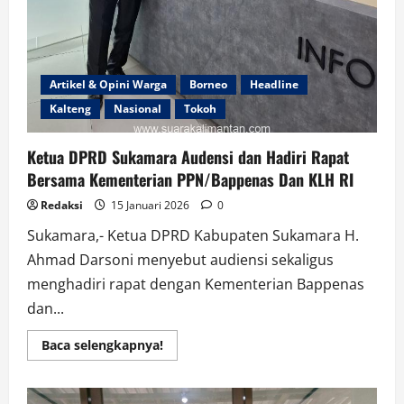
Artikel & Opini Warga
Borneo
Headline
Kalteng
Nasional
Tokoh
Ketua DPRD Sukamara Audensi dan Hadiri Rapat
Bersama Kementerian PPN/Bappenas Dan KLH RI
Redaksi
15 Januari 2026
0
Sukamara,- Ketua DPRD Kabupaten Sukamara H.
Ahmad Darsoni menyebut audiensi sekaligus
menghadiri rapat dengan Kementerian Bappenas
dan...
Read
Baca selengkapnya!
more
about
Ketua
DPRD