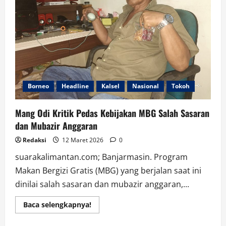
Kabupaten
Gambut
Raya
Borneo
Headline
Kalsel
Nasional
Tokoh
Mang Odi Kritik Pedas Kebijakan MBG Salah Sasaran
dan Mubazir Anggaran
Redaksi
12 Maret 2026
0
suarakalimantan.com; Banjarmasin. Program
Makan Bergizi Gratis (MBG) yang berjalan saat ini
dinilai salah sasaran dan mubazir anggaran,...
Read
Baca selengkapnya!
more
about
Mang