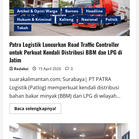
Artikel & Opini Warga
Borneo
Headline
Hukum & Kriminal
Kalteng
Nasional
Politik
Tokoh
Patra Logistik Luncurkan Road Traffic Controller
untuk Perkuat Kendali Distribusi BBM dan LPG di
Jatim
Redaksi
15 April 2026
0
suarakalimantan.com; Surabaya| PT PATRA
Logistik (Patlog) memperkuat kendali distribusi
bahan bakar minyak (BBM) dan LPG di wilayah...
Read
Baca selengkapnya!
more
about
Patra
Logistik
Luncurkan
Road
Traffic