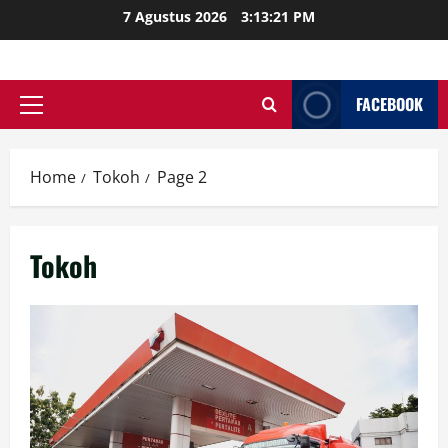
Skip
7 Agustus 2026
3:13:23 PM
to
content
FACEBOOK
Primary
Menu
Home
Tokoh
Page 2
Tokoh