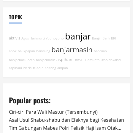
TOPIK
banjar
aktivis
Agus Harimurti Yudhoyono
Banjir
Bank BRI
banjarmasin
ahok
balikpapan
bandung
bantuan
aspihani
banjarbaru
aceh
bahjarmasin
#RSTPT
amuntai
#poldakalsel
aspihani ideris
#Kadin Kalteng
ampah
Popular posts:
Ciri-ciri Para Wali Mastur (Tersembunyi)
Asal Usul Shabu-shabu dan Efeknya bagi Kesehatan
Tim Gabungan Mabes Polri Telisik Haji Isam Otak…