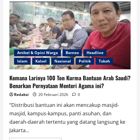
Odi
Kritik
Pedas
Kebijakan
MBG
Salah
Sasaran
dan
Mubazir
Anggaran
Artikel & Opini Warga
Borneo
Headline
Islam
Kalsel
Nasional
Politik
Tokoh
Kemana Larinya 100 Ton Kurma Bantuan Arab Saudi?
Benarkan Pernyataan Menteri Agama ini?
Redaksi
20 Februari 2026
0
“Distribusi bantuan ini akan mencakup masjid-
masjid, kampus-kampus, panti asuhan, dan
daerah-daerah tertentu yang datang langsung ke
Jakarta...