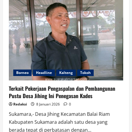
Sukamara
Audensi
dan
Hadiri
Rapat
Bersama
Kementerian
PPN/Bappenas
Dan
KLH
RI
Borneo
Headline
Kalteng
Tokoh
Terkait Pekerjaan Pengaspalan dan Pembangunan
Pustu Desa Jihing Ini Penegasan Kades
Redaksi
8 Januari 2026
0
Sukamara,- Desa Jihing Kecamatan Balai Riam
Kabupaten Sukamara adalah satu desa yang
berada tepat di perbatasan dengan...