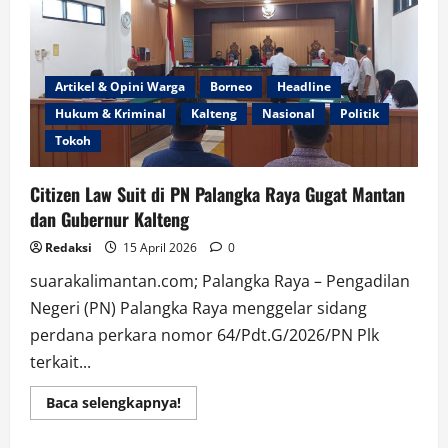
Controller
untuk
Perkuat
Kendali
Distribusi
BBM
Artikel & Opini Warga
Borneo
Headline
dan
LPG
Hukum & Kriminal
Kalteng
Nasional
Politik
di
Jatim
Tokoh
Citizen Law Suit di PN Palangka Raya Gugat Mantan
dan Gubernur Kalteng
Redaksi
15 April 2026
0
suarakalimantan.com; Palangka Raya – Pengadilan
Negeri (PN) Palangka Raya menggelar sidang
perdana perkara nomor 64/Pdt.G/2026/PN Plk
terkait...
Read
Baca selengkapnya!
more
about
Citizen