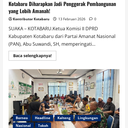
Kotabaru Diharapkan Jadi Penggerak Pembangunan
yang Lebih Amanah!
Kontributor Kotabaru
13 Februari 2026
0
SUAKA – KOTABARU.Ketua Komisi II DPRD
Kabupaten Kotabaru dari Partai Amanat Nasional
(PAN), Abu Suwandi, SH, memperingati...
Read
Baca selengkapnya!
more
about
HUT
ke-
41
Abu
Suwandi
PAN:
Tokoh
Aktif
DPRD
Kotabaru
Diharapkan
Jadi
Penggerak
Borneo
Headline
Kalteng
Lingkungan
Pembangunan
yang
Nasional
Tokoh
Lebih