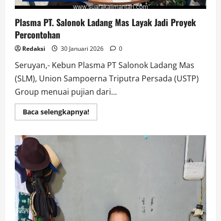
Amanah!
Plasma PT. Salonok Ladang Mas Layak Jadi Proyek
Percontohan
Redaksi
30 Januari 2026
0
Seruyan,- Kebun Plasma PT Salonok Ladang Mas
(SLM), Union Sampoerna Triputra Persada (USTP)
Group menuai pujian dari...
Read
Baca selengkapnya!
more
about
Plasma
PT.
Salonok
Ladang
Mas
Layak
Jadi
Proyek
Percontohan