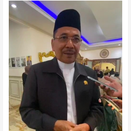
Law
Suit
di
PN
Palangka
Raya
Gugat
Mantan
dan
Gubernur
Kalteng