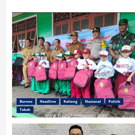
Borneo
Headline
Kalteng
Nasional
Politik
Tokoh