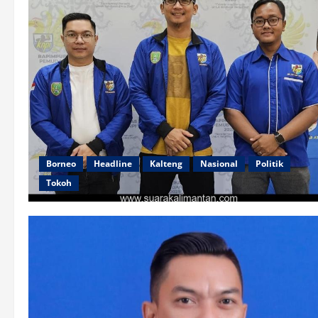
Borneo
Headline
Kalteng
Nasional
Politik
Tokoh