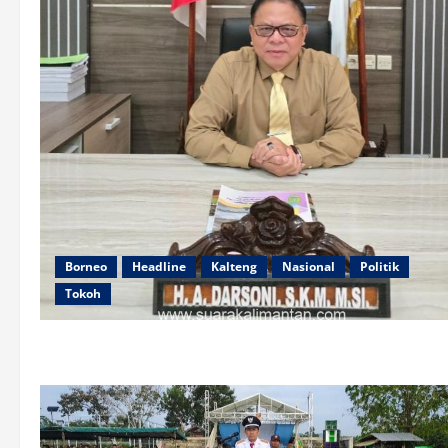
Borneo
Headline
Kalteng
Nasional
Politik
Tokoh