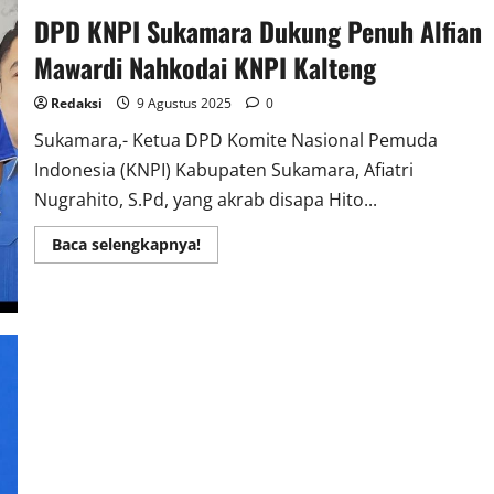
dan
Tas
DPD KNPI Sukamara Dukung Penuh Alfian
Secara
Gratis
Mawardi Nahkodai KNPI Kalteng
Redaksi
9 Agustus 2025
0
Sukamara,- Ketua DPD Komite Nasional Pemuda
Indonesia (KNPI) Kabupaten Sukamara, Afiatri
Nugrahito, S.Pd, yang akrab disapa Hito...
Read
Baca selengkapnya!
more
about
DPD
KNPI
Sukamara
Dukung
Penuh
Alfian
Mawardi
Nahkodai
KNPI
Kalteng