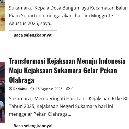
Sukamara,- Kepala Desa Bangun Jaya Kecamatan Balai
Riam Suhartono mengatakan, hari ini Minggu 17
Agustus 2025, saya...
Read
Baca selengkapnya!
more
about
Suhartono
:
Kami
Transformasi Kejaksaan Menuju Indonesia
Gelar
Upacara
Bendera
Maju Kejaksaan Sukamara Gelar Pekan
Dan
Juga
Olahraga
Laksanakan
Perlombaan
Redaksi
15 Agustus 2025
0
Sukamara,- Memperingati Hari Lahir Kejaksaan RI ke-80
Tahun 2025, Kejaksaan Negeri Sukamara hari ini
menggelar Pekan Olahraga...
Read
Baca selengkapnya!