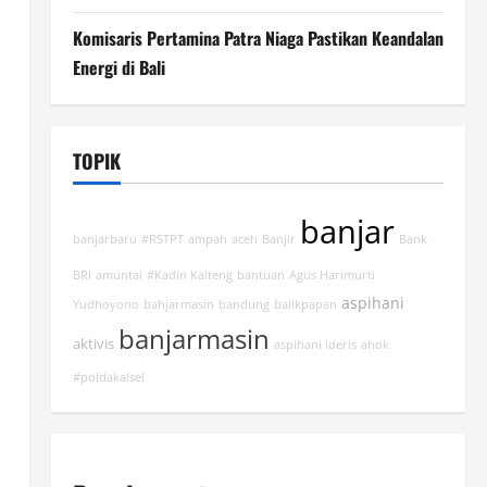
Komisaris Pertamina Patra Niaga Pastikan Keandalan
Energi di Bali
TOPIK
banjar
banjarbaru
#RSTPT
ampah
aceh
Banjir
Bank
BRI
amuntai
#Kadin Kalteng
bantuan
Agus Harimurti
aspihani
Yudhoyono
bahjarmasin
bandung
balikpapan
banjarmasin
aktivis
aspihani ideris
ahok
#poldakalsel