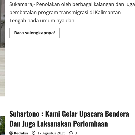
Sukamara,- Penolakan oleh berbagai kalangan dan juga
pembatalan program transmigrasi di Kalimantan
Tengah pada umum nya dan...
Read
Baca selengkapnya!
more
about
Ketua
DPRD
Dukung
Program
Transmigrasi
Warga
Lokal
di
Kabupaten
Sukamara
Suhartono : Kami Gelar Upacara Bendera
Dan Juga Laksanakan Perlombaan
Redaksi
17 Agustus 2025
0