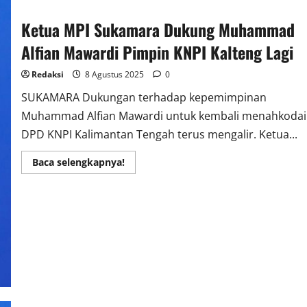
Ketua MPI Sukamara Dukung Muhammad
Alfian Mawardi Pimpin KNPI Kalteng Lagi
Redaksi
8 Agustus 2025
0
SUKAMARA Dukungan terhadap kepemimpinan
Muhammad Alfian Mawardi untuk kembali menahkodai
DPD KNPI Kalimantan Tengah terus mengalir. Ketua...
Read
Baca selengkapnya!
more
about
Ketua
MPI
Sukamara
Dukung
Muhammad
Alfian
Mawardi
Pimpin
KNPI
Kalteng
Lagi