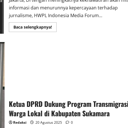
Jakarta, Di tengah meningkatnya kekhawatiran akan mi
informasi dan menurunnya kepercayaan terhadap
jurnalisme, HWPL Indonesia Media Forum...
Read
Baca selengkapnya!
more
about
HWPL
Indonesia
Media
Forum:
Saatnya
Pers
Merdeka
dan
Membawa
Damai
Ketua DPRD Dukung Program Transmigras
Warga Lokal di Kabupaten Sukamara
Redaksi
20 Agustus 2025
0