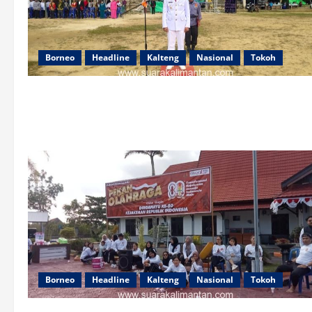
Borneo
Headline
Kalteng
Nasional
Tokoh
Borneo
Headline
Kalteng
Nasional
Tokoh