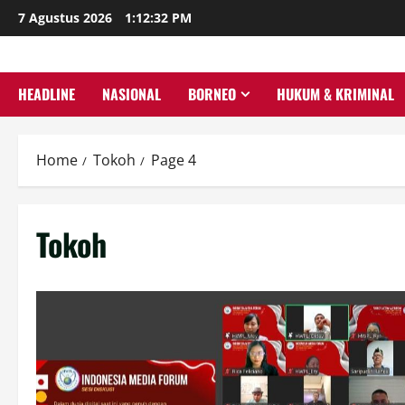
Skip
7 Agustus 2026
1:12:33 PM
to
content
HEADLINE
NASIONAL
BORNEO
HUKUM & KRIMINAL
Home
Tokoh
Page 4
Tokoh