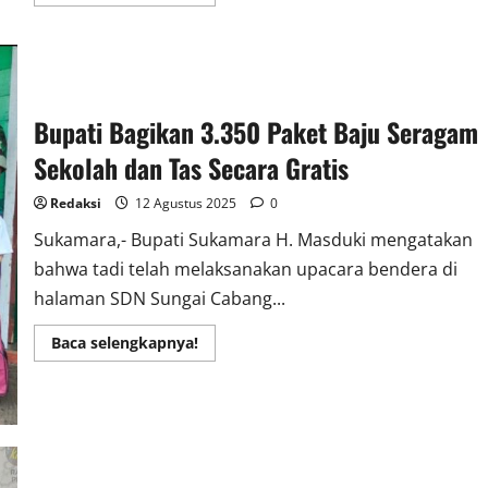
more
about
Transformasi
Kejaksaan
Menuju
Indonesia
Maju
Kejaksaan
Bupati Bagikan 3.350 Paket Baju Seragam
Sukamara
Gelar
Pekan
Sekolah dan Tas Secara Gratis
Olahraga
Redaksi
12 Agustus 2025
0
Sukamara,- Bupati Sukamara H. Masduki mengatakan
bahwa tadi telah melaksanakan upacara bendera di
halaman SDN Sungai Cabang...
Read
Baca selengkapnya!
more
about
Bupati
Bagikan
3.350
Paket
Baju
Seragam
Sekolah