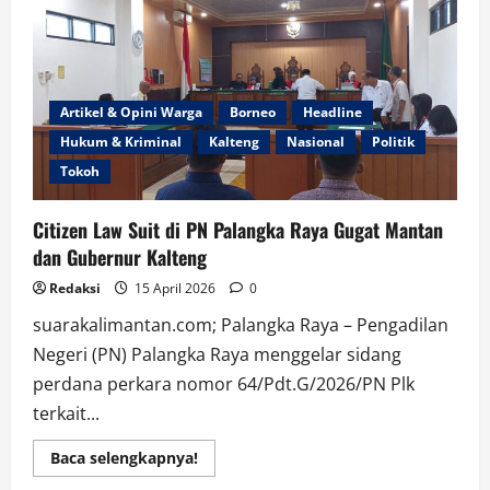
Road
Traffic
Controller
untuk
Perkuat
Kendali
Distribusi
BBM
Artikel & Opini Warga
Borneo
Headline
dan
LPG
Hukum & Kriminal
Kalteng
Nasional
Politik
di
Jatim
Tokoh
Citizen Law Suit di PN Palangka Raya Gugat Mantan
dan Gubernur Kalteng
Redaksi
15 April 2026
0
suarakalimantan.com; Palangka Raya – Pengadilan
Negeri (PN) Palangka Raya menggelar sidang
perdana perkara nomor 64/Pdt.G/2026/PN Plk
terkait...
Read
Baca selengkapnya!
more
about