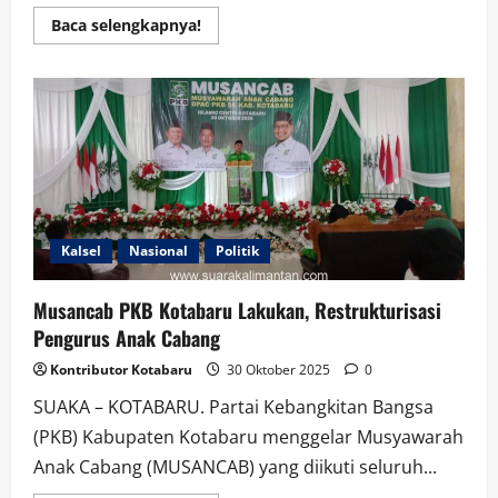
Read
Baca selengkapnya!
more
about
Kemana
Larinya
100
Ton
Kurma
Bantuan
Arab
Saudi?
Benarkan
Pernyataan
Menteri
Agama
Kalsel
Nasional
Politik
ini?
Musancab PKB Kotabaru Lakukan, Restrukturisasi
Pengurus Anak Cabang
Kontributor Kotabaru
30 Oktober 2025
0
SUAKA – KOTABARU. Partai Kebangkitan Bangsa
(PKB) Kabupaten Kotabaru menggelar Musyawarah
Anak Cabang (MUSANCAB) yang diikuti seluruh...