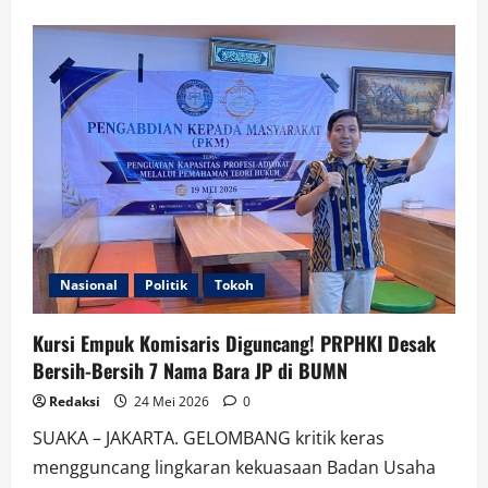
about
Kursi
Empuk
Komisaris
Diguncang!
PRPHKI
Desak
Bersih-
Bersih
7
Nama
Bara
JP
di
BUMN
Nasional
Politik
Tokoh
Kursi Empuk Komisaris Diguncang! PRPHKI Desak
Bersih-Bersih 7 Nama Bara JP di BUMN
Redaksi
24 Mei 2026
0
SUAKA – JAKARTA. GELOMBANG kritik keras
mengguncang lingkaran kekuasaan Badan Usaha