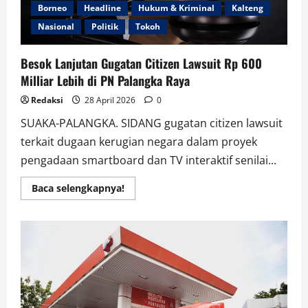
Borneo
Headline
Hukum & Kriminal
Kalteng
Nasional
Politik
Tokoh
Besok Lanjutan Gugatan Citizen Lawsuit Rp 600
Milliar Lebih di PN Palangka Raya
Redaksi
28 April 2026
0
SUAKA-PALANGKA. SIDANG gugatan citizen lawsuit
terkait dugaan kerugian negara dalam proyek
pengadaan smartboard dan TV interaktif senilai...
Read
Baca selengkapnya!
more
about
Besok
Lanjutan
Gugatan
Citizen
Lawsuit
Rp
600
Milliar
Lebih
di