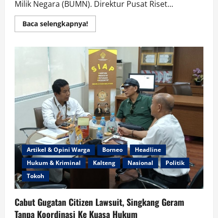
Milik Negara (BUMN). Direktur Pusat Riset...
Read
Baca selengkapnya!
more
about
Kursi
Empuk
Komisaris
Diguncang!
PRPHKI
Desak
Bersih-
Bersih
7
Nama
Bara
JP
di
BUMN
Artikel & Opini Warga
Borneo
Headline
Hukum & Kriminal
Kalteng
Nasional
Politik
Tokoh
Cabut Gugatan Citizen Lawsuit, Singkang Geram
Tanpa Koordinasi Ke Kuasa Hukum