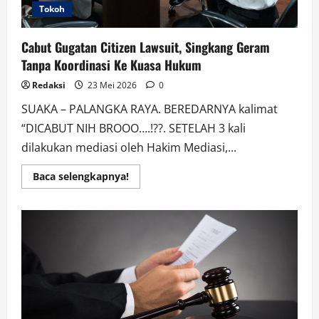
Tokoh
Cabut Gugatan Citizen Lawsuit, Singkang Geram
Tanpa Koordinasi Ke Kuasa Hukum
Redaksi
23 Mei 2026
0
SUAKA – PALANGKA RAYA. BEREDARNYA kalimat
“DICABUT NIH BROOO….!??. SETELAH 3 kali
dilakukan mediasi oleh Hakim Mediasi,...
Read
Baca selengkapnya!
more
about
Cabut
Gugatan
Citizen
Lawsuit,
Singkang
Geram
Tanpa
Koordinasi
Ke
Kuasa
Hukum