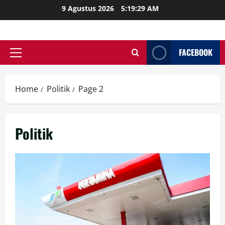
Skip
9 Agustus 2026
5:19:30 AM
to
content
FACEBOOK
Primary
Menu
Home
Politik
Page 2
Politik