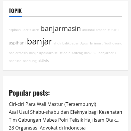
TOPIK
banjarmasin
aspihani ideris
aceh
amuntai
ampah
#RSTPT
banjar
aspihani
ahok
balikpapan
Agus Harimurti Yudhoyono
bahjarmasin
Banjir
#poldakalsel
#Kadin Kalteng
Bank BRI
banjarbaru
aktivis
bantuan
bandung
Popular posts:
Ciri-ciri Para Wali Mastur (Tersembunyi)
Asal Usul Shabu-shabu dan Efeknya bagi Kesehatan
Tim Gabungan Mabes Polri Telisik Haji Isam Otak…
28 Organisasi Advokat di Indonesia