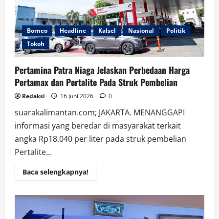
Borneo
Headline
Kalsel
Nasional
Politik
Tokoh
Pertamina Patra Niaga Jelaskan Perbedaan Harga
Pertamax dan Pertalite Pada Struk Pembelian
Redaksi
16 Juni 2026
0
suarakalimantan.com; JAKARTA. MENANGGAPI
informasi yang beredar di masyarakat terkait
angka Rp18.040 per liter pada struk pembelian
Pertalite...
Read
Baca selengkapnya!
more
about
Pertamina
Patra
Niaga
Jelaskan