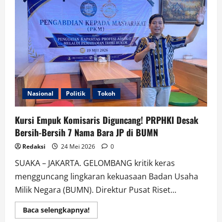
Perbedaan
Harga
Pertamax
dan
Pertalite
Pada
Struk
Pembelian
Nasional
Politik
Tokoh
Kursi Empuk Komisaris Diguncang! PRPHKI Desak
Bersih-Bersih 7 Nama Bara JP di BUMN
Redaksi
24 Mei 2026
0
SUAKA – JAKARTA. GELOMBANG kritik keras
mengguncang lingkaran kekuasaan Badan Usaha
Milik Negara (BUMN). Direktur Pusat Riset...
Read
Baca selengkapnya!
more