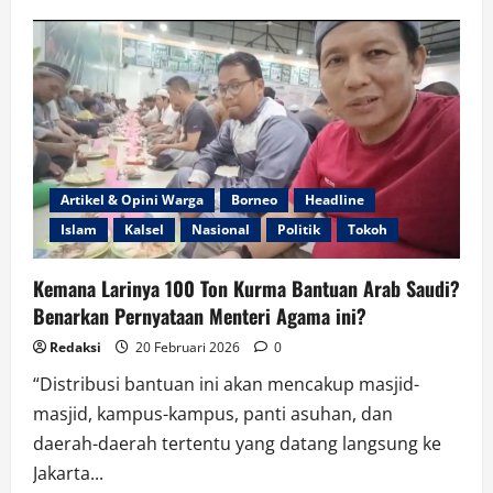
Citizen
Law
Suit
di
PN
Palangka
Raya
Gugat
Mantan
dan
Gubernur
Kalteng
Artikel & Opini Warga
Borneo
Headline
Islam
Kalsel
Nasional
Politik
Tokoh
Kemana Larinya 100 Ton Kurma Bantuan Arab Saudi?
Benarkan Pernyataan Menteri Agama ini?
Redaksi
20 Februari 2026
0
“Distribusi bantuan ini akan mencakup masjid-
masjid, kampus-kampus, panti asuhan, dan
daerah-daerah tertentu yang datang langsung ke
Jakarta...