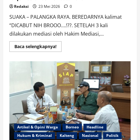
Redaksi
23 Mei 2026
0
SUAKA – PALANGKA RAYA. BEREDARNYA kalimat
“DICABUT NIH BROOO….!??. SETELAH 3 kali
dilakukan mediasi oleh Hakim Mediasi,...
Read
Baca selengkapnya!
more
about
Cabut
Gugatan
Citizen
Lawsuit,
Singkang
Geram
Tanpa
Koordinasi
Ke
Kuasa
Hukum
Artikel & Opini Warga
Borneo
Headline
Hukum & Kriminal
Kalteng
Nasional
Politik