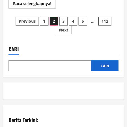
Read
Baca selengkapnya!
more
about
Musancab
Paginasi
PKB
Previous
1
2
3
4
5
…
112
Kotabaru
Lakukan,
Next
pos
Restrukturisasi
Pengurus
Anak
Cabang
CARI
CARI
Berita Terkini: