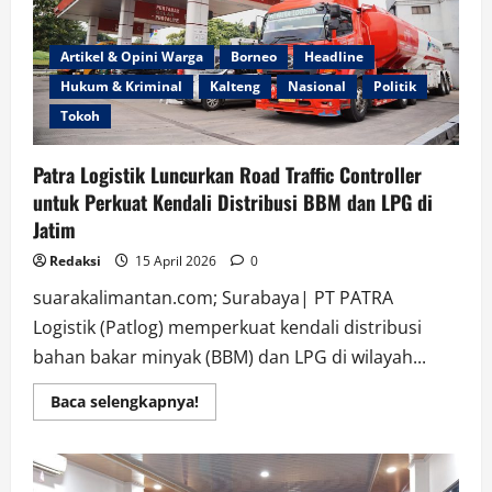
PN
Palangka
Raya
Artikel & Opini Warga
Borneo
Headline
Hukum & Kriminal
Kalteng
Nasional
Politik
Tokoh
Patra Logistik Luncurkan Road Traffic Controller
untuk Perkuat Kendali Distribusi BBM dan LPG di
Jatim
Redaksi
15 April 2026
0
suarakalimantan.com; Surabaya| PT PATRA
Logistik (Patlog) memperkuat kendali distribusi
bahan bakar minyak (BBM) dan LPG di wilayah...
Read
Baca selengkapnya!
more
about
Patra
Logistik
Luncurkan