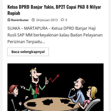
Ketua DPRD Banjar Yakin, BP2T Capai PAD 8 Milyar
Rupiah
Kontributor
24 Januari 2013
0
SUAKA – MARTAPURA – Ketua DPRD Banjar Haji
Rusli SAP MM berkeyakinan kalau Badan Pelayanan
Perizinan Terpadu...
Read
Baca selengkapnya!
more
about
Ketua
DPRD
Banjar
Yakin,
BP2T
Capai
PAD
8
Milyar
Rupiah