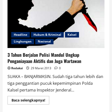
Cukong
Emas
Besar
Headline
Hukum & Kriminal
Kalsel
Lingkungan
Nasional
3 Tahun Berjalan Polisi Mandul Ungkap
Penganiayaan Aktifis dan Juga Wartawan
Redaksi
29 Maret 2013
0
SUAKA – BANJARMASIN. Sudah tiga tahun lebih dan
tiga penggantian pucuk kepemimpinan Polda
Kalsel pertama Inspektor Jenderal...
Read
Baca selengkapnya!
more
about
3