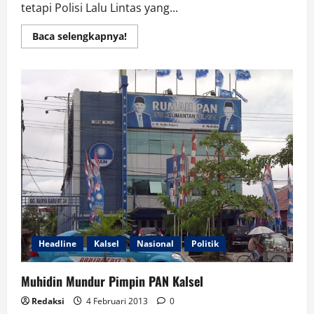
tetapi Polisi Lalu Lintas yang...
Read
Baca selengkapnya!
more
about
Motor
Terjaring
Polantas,
Rp
300
Ribu
Langsung
Bawa
Pulang
Headline
Kalsel
Nasional
Politik
Muhidin Mundur Pimpin PAN Kalsel
Redaksi
4 Februari 2013
0