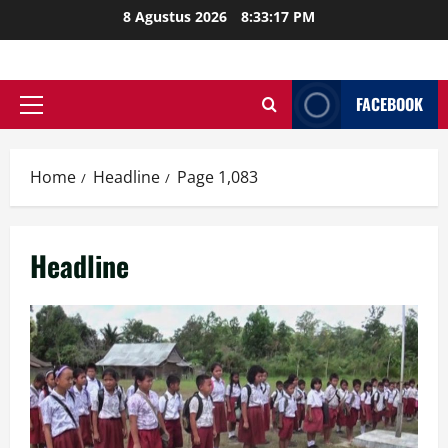
Skip
8 Agustus 2026
8:33:18 PM
to
content
FACEBOOK
Primary
Menu
Home
Headline
Page 1,083
Headline