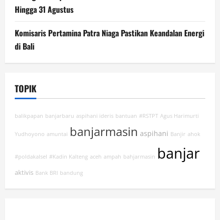
Hingga 31 Agustus
Komisaris Pertamina Patra Niaga Pastikan Keandalan Energi
di Bali
TOPIK
balikpapan
banjarbaru
aspihani ideris
bantuan
#RSTPT
Agus Harimurti
banjarmasin
aspihani
Yudhoyono
amuntai
Banjir
ahok
banjar
#poldakalsel
#Kadin Kalteng
aceh
ampah
bahjarmasin
aktivis
Bank BRI
bandung