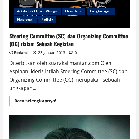
Artikel & Opini Warga
Headline
Lingkungan
Nasional
Politik
Steering Committee (SC) dan Organizing Committee
(OC) dalam Sebuah Kegiatan
Redaksi
23 Januari 2013
0
Diterbitkan oleh suarakalimantan.com Oleh
Aspihani Ideris Istilah Steering Committee (SC) dan
Organizing Committee (OC) merupakan sebuah
ungkapan...
Read
Baca selengkapnya!
more
about
Steering
Committee
(SC)
dan
Organizing
Committee