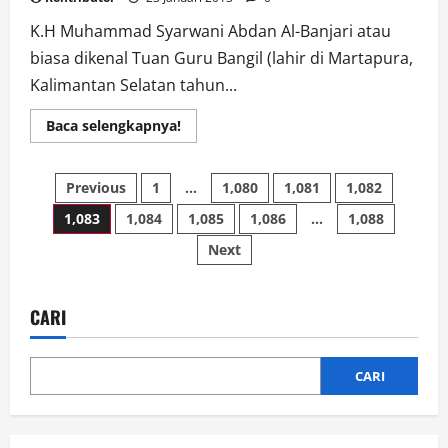
K.H Muhammad Syarwani Abdan Al-Banjari atau
biasa dikenal Tuan Guru Bangil (lahir di Martapura,
Kalimantan Selatan tahun...
Read
Baca selengkapnya!
more
about
Sejarah
Paginasi
Singkat
Previous
1
…
1,080
1,081
1,082
Syekh
Haji
1,083
1,084
1,085
1,086
…
1,088
pos
Muhammad
Syarwani
Next
Abdan
Al-
Banjari
CARI
CARI