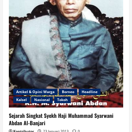
Artikel & Opini Warga
Borneo
Headline
Kalsel
Nasional
Tokoh
Sejarah Singkat Syekh Haji Muhammad Syarwani
Abdan Al-Banjari
Kontributor
23 Januari 2013
0