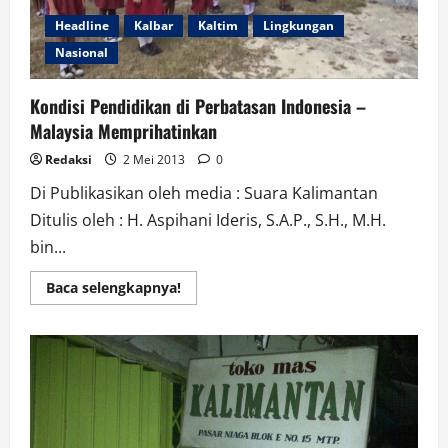
Headline
Kalbar
Kaltim
Lingkungan
Nasional
Kondisi Pendidikan di Perbatasan Indonesia –
Malaysia Memprihatinkan
Redaksi
2 Mei 2013
0
Di Publikasikan oleh media : Suara Kalimantan
Ditulis oleh : H. Aspihani Ideris, S.A.P., S.H., M.H.
bin...
Read
Baca selengkapnya!
more
about
Kondisi
Pendidikan
di
Perbatasan
Indonesia
–
Malaysia
Memprihatinkan