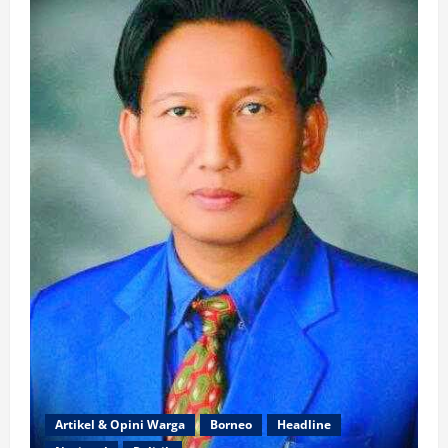
(OC)
dalam
Sebuah
Kegiatan
Artikel & Opini Warga
Borneo
Headline