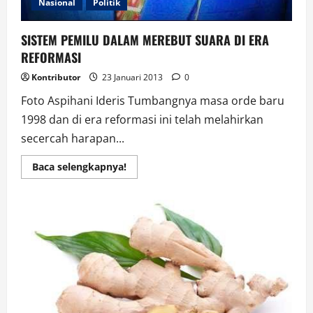
Nasional
Politik
SISTEM PEMILU DALAM MEREBUT SUARA DI ERA
REFORMASI
Kontributor
23 Januari 2013
0
Foto Aspihani Ideris Tumbangnya masa orde baru
1998 dan di era reformasi ini telah melahirkan
secercah harapan...
Read
Baca selengkapnya!
more
about
SISTEM
PEMILU
DALAM
MEREBUT
SUARA
DI
ERA
REFORMASI