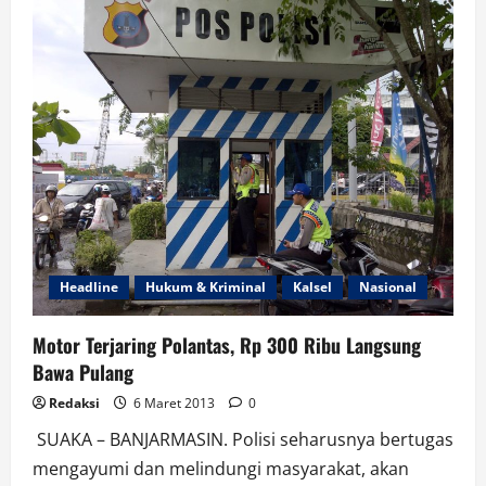
Tahun
Berjalan
Polisi
Mandul
Ungkap
Penganiayaan
Aktifis
dan
Juga
Wartawan
Headline
Hukum & Kriminal
Kalsel
Nasional
Motor Terjaring Polantas, Rp 300 Ribu Langsung
Bawa Pulang
Redaksi
6 Maret 2013
0
​ SUAKA – BANJARMASIN. Polisi seharusnya bertugas
mengayumi dan melindungi masyarakat, akan