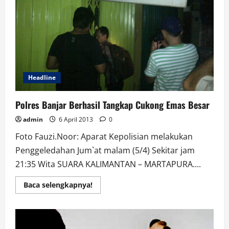
Headline
Polres Banjar Berhasil Tangkap Cukong Emas Besar
admin
6 April 2013
0
Foto Fauzi.Noor: Aparat Kepolisian melakukan
Penggeledahan Jum`at malam (5/4) Sekitar jam
21:35 Wita SUARA KALIMANTAN – MARTAPURA....
Read
Baca selengkapnya!
more
about
Polres
Banjar
Berhasil
Tangkap