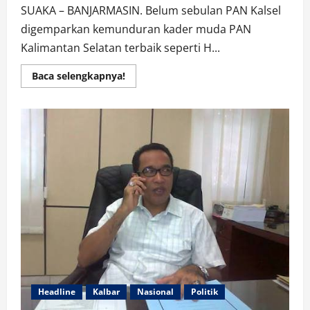
SUAKA – BANJARMASIN. Belum sebulan PAN Kalsel
digemparkan kemunduran kader muda PAN
Kalimantan Selatan terbaik seperti H...
Read
Baca selengkapnya!
more
about
Muhidin
Mundur
Pimpin
PAN
Kalsel
Headline
Kalbar
Nasional
Politik