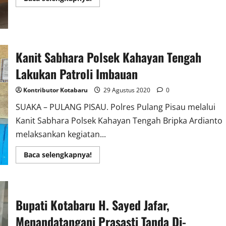
more
about
BPJS
Kotabaru,
Fasilitasi
Pemerintah
Untuk
Kanit Sabhara Polsek Kahayan Tengah
Data
Peserta
BPJS
Lakukan Patroli Imbauan
Ketenagakerjaan
Kontributor Kotabaru
29 Agustus 2020
0
SUAKA – PULANG PISAU. Polres Pulang Pisau melalui
Kanit Sabhara Polsek Kahayan Tengah Bripka Ardianto
melaksankan kegiatan...
Read
Baca selengkapnya!
more
about
Kanit
Sabhara
Polsek
Kahayan
Bupati Kotabaru H. Sayed Jafar,
Tengah
Lakukan
Menandatangani Prasasti Tanda Di-
Patroli
Imbauan