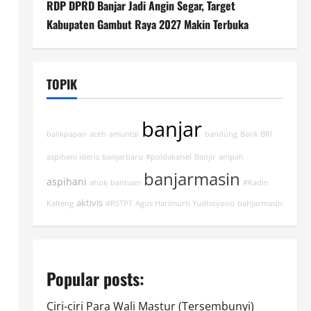
RDP DPRD Banjar Jadi Angin Segar, Target
Kabupaten Gambut Raya 2027 Makin Terbuka
TOPIK
banjar
balikpapan
aceh
amuntai
bandung
Bank BRI
aspihani ideris
banjarbaru
#poldakalsel
Banjir
ampah
banjarmasin
aspihani
ahok
bantuan
#Kadin
aktivis
Kalteng
#RSTPT
Agus Harimurti Yudhoyono
bahjarmasin
Popular posts:
Ciri-ciri Para Wali Mastur (Tersembunyi)