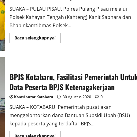
SUAKA – PULAU PISAU. Polres Pulang Pisau melalui
Polsek Kahayan Tengah (Kahteng) Kanit Sabhara dan
Bhabinkamtibmas Polsek...
Read
Baca selengkapnya!
more
about
Bhabinkamtibmas
Dan
Kanit
Sabhara
Polsek
Kahteng
BPJS Kotabaru, Fasilitasi Pemerintah Untu
Sosialisasikan
Pencegahan
Data Peserta BPJS Ketenagakerjaan
Karhutla
Bersama
Mahasiswa
Kontributor Kotabaru
30 Agustus 2020
0
KKNT
UPR
SUAKA – KOTABARU. Pemerintah pusat akan
menggelontorkan dana Bantuan Subsidi Upah (BSU)
kepada peserta yang terdaftar BPJS...
Read
Baca selengkapnya!