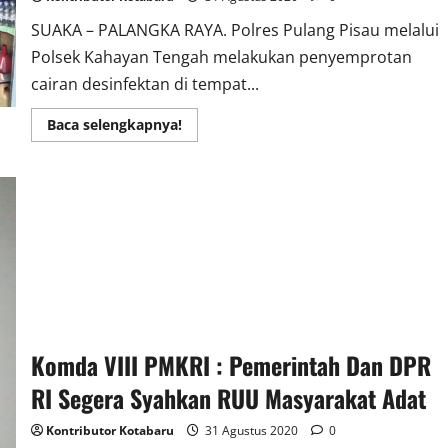
SUAKA – PALANGKA RAYA. Polres Pulang Pisau melalui
Polsek Kahayan Tengah melakukan penyemprotan
cairan desinfektan di tempat...
Read
Baca selengkapnya!
more
about
Polsek
Kahteng
Semprotkan
Cairan
Desinfektan
Di
–
Warung
Makan
Dan
Sembako
Komda VIII PMKRI : Pemerintah Dan DPR
RI Segera Syahkan RUU Masyarakat Adat
Kontributor Kotabaru
31 Agustus 2020
0