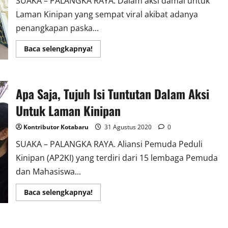
SUAKA – PALANGKA RAYA. Dalam aksi damai untuk
Laman Kinipan yang sempat viral akibat adanya
penangkapan paska...
Read
Baca selengkapnya!
more
about
Isi
Orasi
Ketua
Apa Saja, Tujuh Isi Tuntutan Dalam Aksi
Presidium
PMKRI
Cabang
Untuk Laman Kinipan
Palangka
Raya
Sanctus
Kontributor Kotabaru
31 Agustus 2020
0
Dionisius
SUAKA – PALANGKA RAYA. Aliansi Pemuda Peduli
Kinipan (AP2KI) yang terdiri dari 15 lembaga Pemuda
dan Mahasiswa...
Read
Baca selengkapnya!
more
about
Apa
Saja,
Tujuh