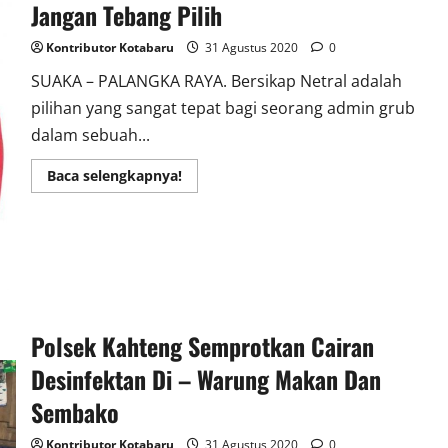
Jangan Tebang Pilih
Kontributor Kotabaru
31 Agustus 2020
0
SUAKA – PALANGKA RAYA. Bersikap Netral adalah
pilihan yang sangat tepat bagi seorang admin grub
dalam sebuah...
Read
Baca selengkapnya!
more
about
Admin
Grub
Medsos
Harus
Bersikap
Netral
Jangan
Tebang
Pilih
Polsek Kahteng Semprotkan Cairan
Desinfektan Di – Warung Makan Dan
Sembako
Kontributor Kotabaru
31 Agustus 2020
0