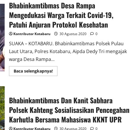
Bhabinkamtibmas Desa Rampa
Isi
Tuntutan
Dalam
Mengedukasi Warga Terkait Covid-19,
Aksi
Untuk
Patuhi Anjuran Protokol Kesehatan
Laman
Kinipan
Kontributor Kotabaru
30 Agustus 2020
0
SUAKA – KOTABARU. Bhabinkamtibmas Polsek Pulau
Laut Utara, Polres Kotabaru, Aipda Dedy Tri mengajak
warga Desa Rampa...
Read
Baca selengkapnya!
more
about
Bhabinkamtibmas
Desa
Rampa
Mengedukasi
Bhabinkamtibmas Dan Kanit Sabhara
Warga
Terkait
Polsek Kahteng Sosialisasikan Pencegahan
Covid-
19,
Patuhi
Karhutla Bersama Mahasiswa KKNT UPR
Anjuran
Protokol
Kesehatan
Kontributor Kotabaru
30 Agustus 2020
0