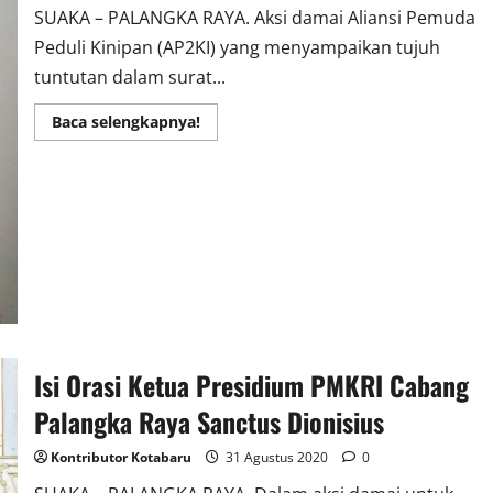
SUAKA – PALANGKA RAYA. Aksi damai Aliansi Pemuda
Peduli Kinipan (AP2KI) yang menyampaikan tujuh
tuntutan dalam surat...
Read
Baca selengkapnya!
more
about
Komda
VIII
PMKRI
:
Pemerintah
Dan
DPR
RI
Segera
Syahkan
RUU
Masyarakat
Adat
Isi Orasi Ketua Presidium PMKRI Cabang
Palangka Raya Sanctus Dionisius
Kontributor Kotabaru
31 Agustus 2020
0