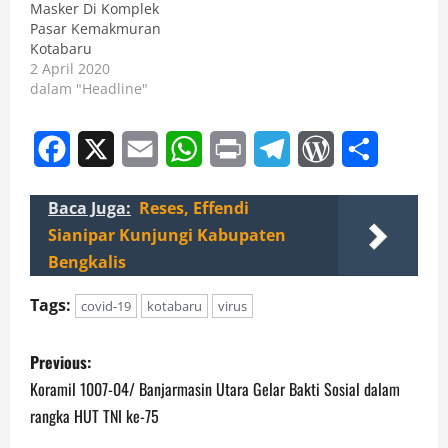
Masker Di Komplek
Pasar Kemakmuran
Kotabaru
2 April 2020
dalam "Headline"
Facebook
X
Email
WhatsApp
Print
Telegram
WordPress
Share
Baca Juga:
Reses, Effendi
Sianipar Kunjungi Kabupaten
Bengkalis
Tags:
covid-19
kotabaru
virus
P
Previous:
o
Koramil 1007-04/ Banjarmasin Utara Gelar Bakti Sosial dalam
rangka HUT TNI ke-75
s