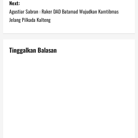
Next:
t
Agustiar Sabran : Raker DAD Batamad Wujudkan Kamtibmas
n
Jelang Pilkada Kalteng
a
v
Tinggalkan Balasan
i
g
a
t
i
o