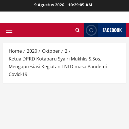
Skip
9 Agustus 2026
10:29:06 AM
to
content
FACEBOOK
Primary
Menu
Home
2020
Oktober
2
Ketua DPRD Kotabaru Syairi Mukhlis S.Sos,
Mengapresiasi Kegiatan TNI Dimasa Pandemi
Covid-19