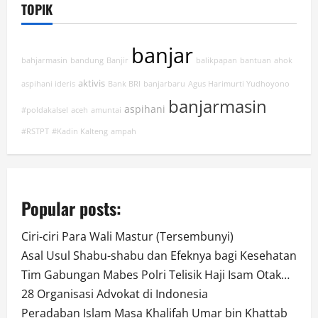
TOPIK
banjar
bahjarmasin
bandung
Banjir
balikpapan
bantuan
ahok
aktivis
aspihani ideris
Bank BRI
banjarbaru
Agus Harimurti Yudhoyono
banjarmasin
aspihani
#poldakalsel
aceh
amuntai
#RSTPT
#Kadin Kalteng
ampah
Popular posts:
Ciri-ciri Para Wali Mastur (Tersembunyi)
Asal Usul Shabu-shabu dan Efeknya bagi Kesehatan
Tim Gabungan Mabes Polri Telisik Haji Isam Otak…
28 Organisasi Advokat di Indonesia
Peradaban Islam Masa Khalifah Umar bin Khattab