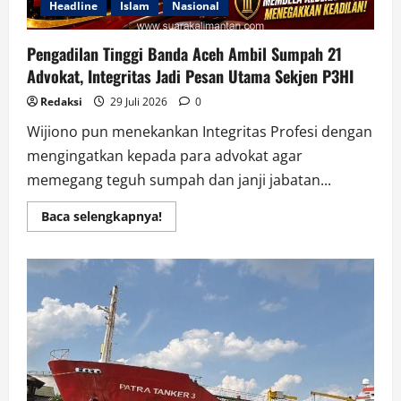
Headline
Islam
Nasional
Pengadilan Tinggi Banda Aceh Ambil Sumpah 21
Advokat, Integritas Jadi Pesan Utama Sekjen P3HI
Redaksi
29 Juli 2026
0
Wijiono pun menekankan Integritas Profesi dengan
mengingatkan kepada para advokat agar
memegang teguh sumpah dan janji jabatan...
Read
Baca selengkapnya!
more
about
Pengadilan
Tinggi
Banda
Aceh
Ambil
Sumpah
21
Advokat,
Integritas
Jadi
Pesan
Utama