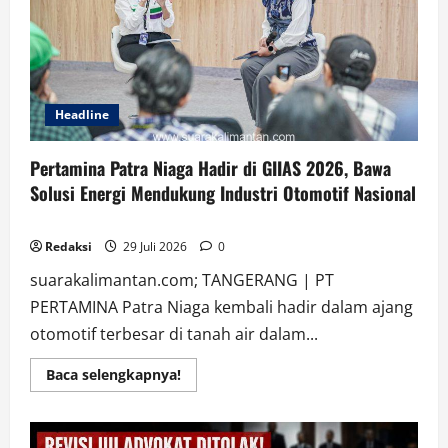
Indonesia
Fashion
Week
2026
Headline
Pertamina Patra Niaga Hadir di GIIAS 2026, Bawa
Solusi Energi Mendukung Industri Otomotif Nasional
Redaksi
29 Juli 2026
0
suarakalimantan.com; TANGERANG | PT
PERTAMINA Patra Niaga kembali hadir dalam ajang
otomotif terbesar di tanah air dalam...
Read
Baca selengkapnya!
more
about
Pertamina
Patra
Niaga