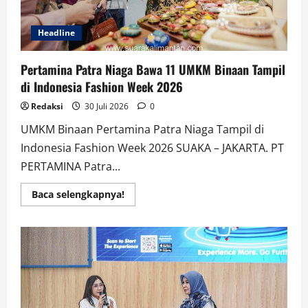
Kotabaru
Headline
Pertamina Patra Niaga Bawa 11 UMKM Binaan Tampil
di Indonesia Fashion Week 2026
Redaksi
30 Juli 2026
0
UMKM Binaan Pertamina Patra Niaga Tampil di
Indonesia Fashion Week 2026 SUAKA – JAKARTA. PT
PERTAMINA Patra...
Read
Baca selengkapnya!
more
about
Pertamina
Patra
Niaga
Bawa
11
UMKM
Binaan
Tampil
di