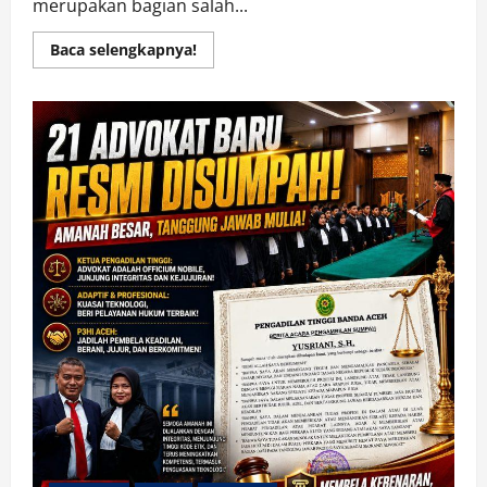
merupakan bagian salah...
Read
Baca selengkapnya!
more
about
P3HI
Tolak
Revisi
UU
Advokat
dan
Mengedepankan
Konsep
Multi
Bar,
Berazaskan
Kemandirian