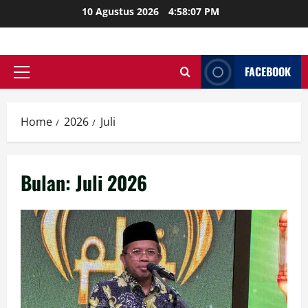
Skip
10 Agustus 2026
4:58:09 PM
to
content
FACEBOOK
Primary
Menu
Home
2026
Juli
Bulan:
Juli 2026