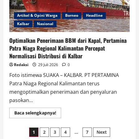
Sekjen
P3HI
Artikel & Opini Warga
Borneo
Headline
Kalbar
Nasional
Optimalkan Penerimaan BBM dari Kapal, Pertamina
Patra Niaga Regional Kalimantan Percepat
Normalisasi Distribusi di Kalbar
Redaksi
29 Juli 2026
0
Foto istimewa SUAKA – KALBAR. PT PERTAMINA
Patra Niaga Regional Kalimantan terus
mengoptimalkan penerimaan dan penyaluran
pasokan...
Read
Baca selengkapnya!
more
about
Optimalkan
Paginasi
Penerimaan
1
2
3
4
…
7
Next
BBM
dari