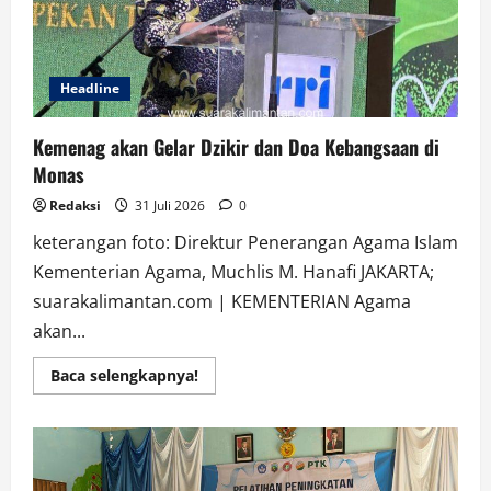
Headline
Kemenag akan Gelar Dzikir dan Doa Kebangsaan di
Monas
Redaksi
31 Juli 2026
0
keterangan foto: Direktur Penerangan Agama Islam
Kementerian Agama, Muchlis M. Hanafi JAKARTA;
suarakalimantan.com | KEMENTERIAN Agama
akan...
Read
Baca selengkapnya!
more
about
Kemenag
akan
Gelar
Dzikir
dan