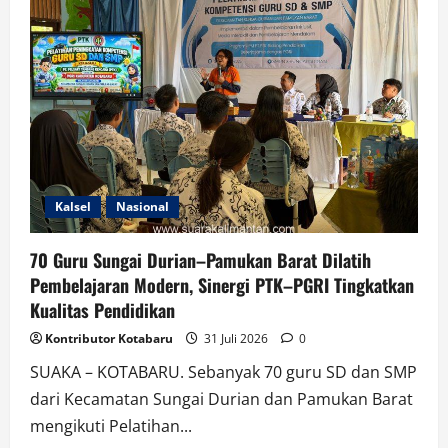
Doa
Kebangsaan
di
Monas
Kalsel
Nasional
70 Guru Sungai Durian–Pamukan Barat Dilatih
Pembelajaran Modern, Sinergi PTK–PGRI Tingkatkan
Kualitas Pendidikan
Kontributor Kotabaru
31 Juli 2026
0
SUAKA – KOTABARU. Sebanyak 70 guru SD dan SMP
dari Kecamatan Sungai Durian dan Pamukan Barat
mengikuti Pelatihan...