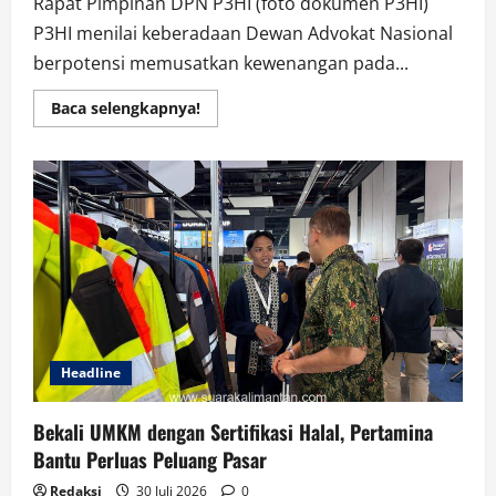
Rapat Pimpinan DPN P3HI (foto dokumen P3HI)
P3HI menilai keberadaan Dewan Advokat Nasional
berpotensi memusatkan kewenangan pada...
Read
Baca selengkapnya!
more
about
Revisi
UU
Advokat
Memicu
Perdebatan,
P3HI
Tolak
Pembentukan
Dewan
Advokat
Nasional
Headline
Bekali UMKM dengan Sertifikasi Halal, Pertamina
Bantu Perluas Peluang Pasar
Redaksi
30 Juli 2026
0