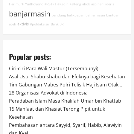
Harimurti Yudhoyono
#RSTPT
#Kadin Kalteng
ahok
aspihani ideris
banjarmasin
bandung
balikpapan
bahjarmasin
bantuan
aktivis
aceh
#poldakalsel
Bank BRI
Popular posts:
Ciri-ciri Para Wali Mastur (Tersembunyi)
Asal Usul Shabu-shabu dan Efeknya bagi Kesehatan
Tim Gabungan Mabes Polri Telisik Haji Isam Otak…
28 Organisasi Advokat di Indonesia
Peradaban Islam Masa Khalifah Umar bin Khattab
15 Manfaat dan Khasiat Terong Pipit untuk
Kesehatan
Pembahasan antara Sayyid, Syarif, Habib, Alawiyin
dan Kyai