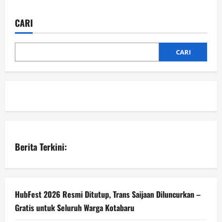
pos
Kapal,
Pertamina
Patra
CARI
Niaga
Regional
Kalimantan
Percepat
CARI
Normalisasi
Distribusi
di
Kalbar
Berita Terkini:
HubFest 2026 Resmi Ditutup, Trans Saijaan Diluncurkan –
Gratis untuk Seluruh Warga Kotabaru