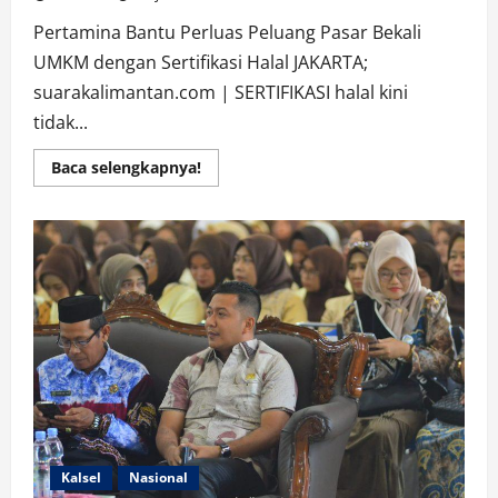
Pertamina Bantu Perluas Peluang Pasar Bekali
UMKM dengan Sertifikasi Halal JAKARTA;
suarakalimantan.com | SERTIFIKASI halal kini
tidak...
Read
Baca selengkapnya!
more
about
Bekali
UMKM
dengan
Sertifikasi
Halal,
Pertamina
Bantu
Perluas
Peluang
Pasar
Kalsel
Nasional