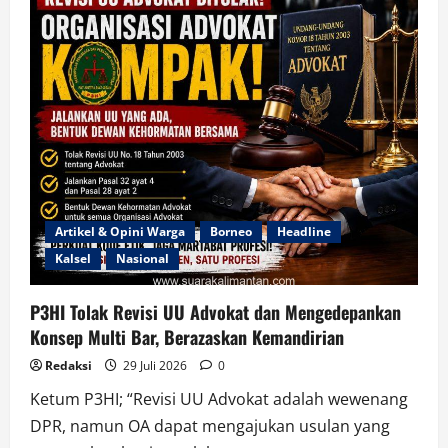
Hadir
di
GIIAS
2026,
Bawa
Solusi
Energi
Mendukung
Industri
Otomotif
Nasional
Artikel & Opini Warga
Borneo
Headline
Kalsel
Nasional
P3HI Tolak Revisi UU Advokat dan Mengedepankan
Konsep Multi Bar, Berazaskan Kemandirian
Redaksi
29 Juli 2026
0
Ketum P3HI; “Revisi UU Advokat adalah wewenang
DPR, namun OA dapat mengajukan usulan yang