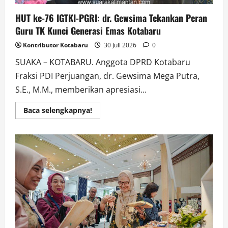
HUT ke-76 IGTKI-PGRI: dr. Gewsima Tekankan Peran
Guru TK Kunci Generasi Emas Kotabaru
Kontributor Kotabaru
30 Juli 2026
0
SUAKA – KOTABARU. Anggota DPRD Kotabaru
Fraksi PDI Perjuangan, dr. Gewsima Mega Putra,
S.E., M.M., memberikan apresiasi...
Read
Baca selengkapnya!
more
about
HUT
ke-
76
IGTKI-
PGRI:
dr.
Gewsima
Tekankan
Peran
Guru
TK
Kunci
Generasi
Emas