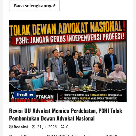
Read
Baca selengkapnya!
more
about
70
Guru
Sungai
Durian–
Pamukan
Barat
Dilatih
Pembelajaran
Modern,
Sinergi
PTK–
PGRI
Tingkatkan
Kualitas
Pendidikan
Headline
Revisi UU Advokat Memicu Perdebatan, P3HI Tolak
Pembentukan Dewan Advokat Nasional
Redaksi
31 Juli 2026
0