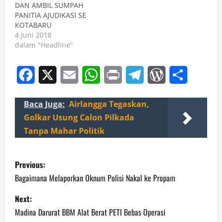
DAN AMBIL SUMPAH
PANITIA AJUDIKASI SE
KOTABARU
4 Juni 2018
dalam "Headline"
Facebook
X
Email
WhatsApp
Print
Telegram
WordPress
Share
Baca Juga:
Airlangga Tegaskan,
Golkar Usung Calon Pilkada
Tanpa Mahar Politik
P
Previous:
o
Bagaimana Melaporkan Oknum Polisi Nakal ke Propam
s
Next:
Madina Darurat BBM Alat Berat PETI Bebas Operasi