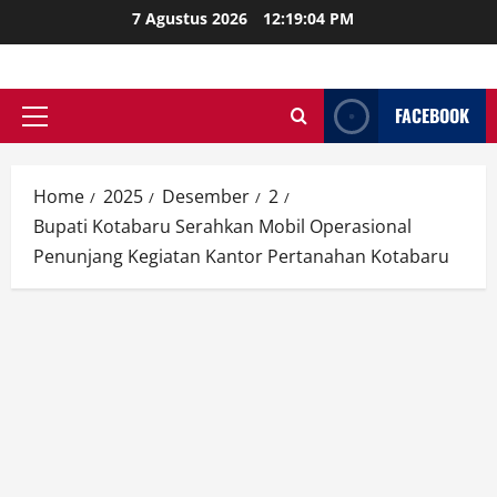
Skip
7 Agustus 2026
12:19:05 PM
to
content
FACEBOOK
Primary
Menu
Home
2025
Desember
2
Bupati Kotabaru Serahkan Mobil Operasional
Penunjang Kegiatan Kantor Pertanahan Kotabaru