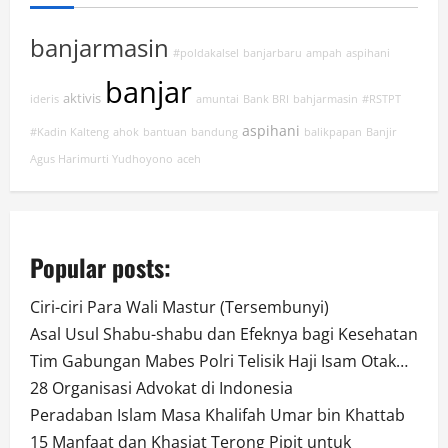
banjarmasin
#poldakalsel
banjarbaru
ampah
aspihani
banjar
aktivis
ideris
amuntai
Bank BRI
bahjarmasin
#RSTPT
aspihani
#Kadin Kalteng
ahok
bantuan
bandung
balikpapan
Banjir
Agus Harimurti Yudhoyono
aceh
Popular posts:
Ciri-ciri Para Wali Mastur (Tersembunyi)
Asal Usul Shabu-shabu dan Efeknya bagi Kesehatan
Tim Gabungan Mabes Polri Telisik Haji Isam Otak…
28 Organisasi Advokat di Indonesia
Peradaban Islam Masa Khalifah Umar bin Khattab
15 Manfaat dan Khasiat Terong Pipit untuk