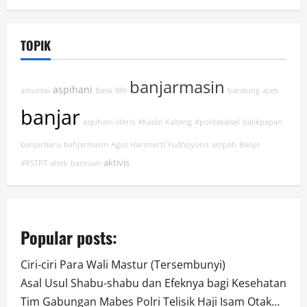
TOPIK
banjarmasin
aspihani
amuntai
Bank BRI
bandung
aceh
banjar
aspihani ideris
#Kadin Kalteng
#poldakalsel
balikpapan
banjarbaru
bahjarmasin
Agus Harimurti Yudhoyono
ampah
Banjir
aktivis
#RSTPT
ahok
bantuan
Popular posts:
Ciri-ciri Para Wali Mastur (Tersembunyi)
Asal Usul Shabu-shabu dan Efeknya bagi Kesehatan
Tim Gabungan Mabes Polri Telisik Haji Isam Otak…