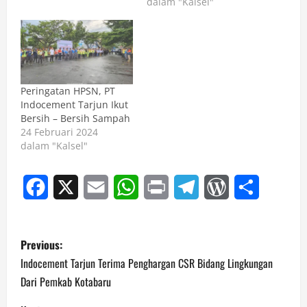
dalam "Kalsel"
Peringatan HPSN, PT
Indocement Tarjun Ikut
Bersih – Bersih Sampah
24 Februari 2024
dalam "Kalsel"
Facebook
X
Email
WhatsApp
Print
Telegram
WordPress
Share
P
Previous:
o
Indocement Tarjun Terima Penghargan CSR Bidang Lingkungan
Dari Pemkab Kotabaru
s