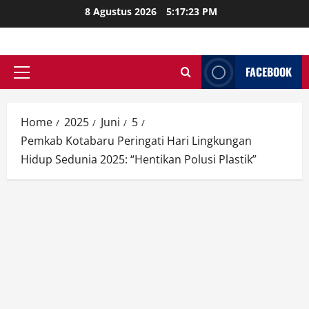
Skip
8 Agustus 2026
5:17:25 PM
to
content
FACEBOOK
Primary
Menu
Home
2025
Juni
5
Pemkab Kotabaru Peringati Hari Lingkungan
Hidup Sedunia 2025: “Hentikan Polusi Plastik”