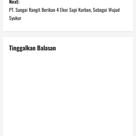
Next:
t
PT. Sungai Rangit Berikan 4 Ekor Sapi Kurban, Sebagai Wujud
n
Syukur
a
v
Tinggalkan Balasan
i
g
a
t
i
o
n