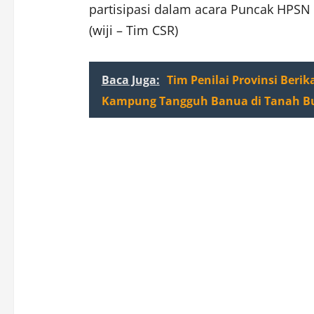
partisipasi dalam acara Puncak HPSN
(wiji – Tim CSR)
Baca Juga:
Tim Penilai Provinsi Beri
Kampung Tangguh Banua di Tanah 