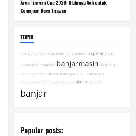
Aren Tirawan Cup 2026: Olahraga Voli untuk
Kemajuan Desa Tirawan
TOPIK
aspihani
aspihani ideris
aceh
bahjarmasin
amuntai
Agus
banjarmasin
Harimurti Yudhoyono
banjarbaru
bandung
ampah
#Kadin Kalteng
#RSTPT
balikpapan
aktivis
#poldakalsel
Banjir
bantuan
ahok
Bank BRI
banjar
Popular posts: