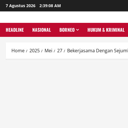
Skip
7 Agustus 2026
2:39:09 AM
to
content
HEADLINE
NASIONAL
BORNEO
HUKUM & KRIMINAL
Home
2025
Mei
27
Bekerjasama Dengan Sejuml