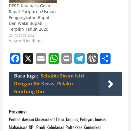
DPRD Kotabaru Gelar
Rapat Paripurna Usulan
Pengangkatan Bupati
Dan Wakil Bupati
Terpilih Tahun 2020
29 Maret 2021
dalam "Headline"
Facebook
X
Email
WhatsApp
Print
Telegram
WordPress
Share
Baca Juga:
Sehabis Siram Istri
Dengan Air Keras, Pelaku
Gantung Diri
P
Previous:
o
Pemberdayaan Masyarakat Desa Tanjung Pelayar: Inovasi
Mahasiswa RPL Prodi Kebidanan Poltekkes Kemenkes