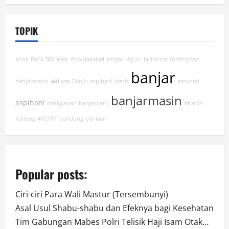
TOPIK
ahok
Bank BRI
aceh
#poldakalsel
ampah
Agus Harimurti Yudhoyono
banjar
aktivis
bahjarmasin
Banjir
aspihani ideris
amuntai
banjarmasin
aspihani
balikpapan
banjarbaru
#Kadin
Kalteng
#RSTPT
bandung
bantuan
Popular posts:
Ciri-ciri Para Wali Mastur (Tersembunyi)
Asal Usul Shabu-shabu dan Efeknya bagi Kesehatan
Tim Gabungan Mabes Polri Telisik Haji Isam Otak…