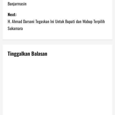
s
Banjarmasin
t
Next:
n
H. Ahmad Darsoni Tegaskan Ini Untuk Bupati dan Wabup Terpilih
Sukamara
a
v
Tinggalkan Balasan
i
g
a
t
i
o