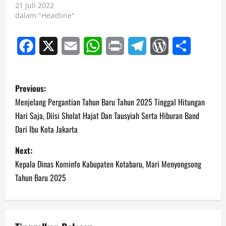
21 Juli 2022
dalam "Headline"
Facebook
X
Email
WhatsApp
Print
Telegram
WordPress
Share
P
Previous:
o
Menjelang Pergantian Tahun Baru Tahun 2025 Tinggal Hitungan
Hari Saja, Diisi Sholat Hajat Dan Tausyiah Serta Hiburan Band
s
Dari Ibu Kota Jakarta
t
Next:
n
Kepala Dinas Kominfo Kabupaten Kotabaru, Mari Menyongsong
Tahun Baru 2025
a
v