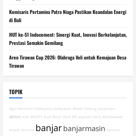
Komisaris Pertamina Patra Niaga Pastikan Keandalan Energi
di Bali
HUT ke-51 Indocement: Sinergi Kuat, Inovasi Berkelanjutan,
Prestasi Semakin Gemilang
Aren Tirawan Cup 2026: Olahraga Voli untuk Kemajuan Desa
Tirawan
TOPIK
Agus Harimurti Yudhoyono
balikpapan
#Kadin Kalteng
banjarbaru
aktivis
aceh
#RSTPT
ahok
Banjir
Bank BRI
aspihani ideris
#poldakalsel
banjar
banjarmasin
ampah
amuntai
bantuan