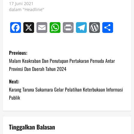
17 Juni 2021
dalam "Headline"
Facebook
X
Email
WhatsApp
Print
Telegram
WordPress
Share
P
Previous:
o
Malam Keakraban Dan Penutupan Pertukaran Pemuda Antar
Provinsi Dan Daerah Tahun 2024
s
Next:
t
Karang Taruna Sukamara Gelar Pelatihan Keterbukaan Informasi
n
Publik
a
v
Tinggalkan Balasan