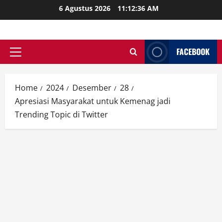
Skip
6 Agustus 2026
11:12:37 AM
to
content
FACEBOOK
Primary
Menu
Home
2024
Desember
28
Apresiasi Masyarakat untuk Kemenag jadi
Trending Topic di Twitter