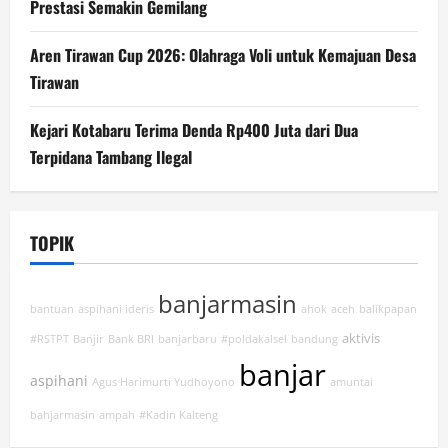
Prestasi Semakin Gemilang
Aren Tirawan Cup 2026: Olahraga Voli untuk Kemajuan Desa
Tirawan
Kejari Kotabaru Terima Denda Rp400 Juta dari Dua
Terpidana Tambang Ilegal
TOPIK
banjarmasin
bantuan
aspihani ideris
ahok
aceh
balikpapan
aktivis
#RSTPT
Banjir
Bank BRI
banjarbaru
#poldakalsel
bandung
banjar
aspihani
Agus Harimurti Yudhoyono
amuntai
bahjarmasin
ampah
#Kadin Kalteng